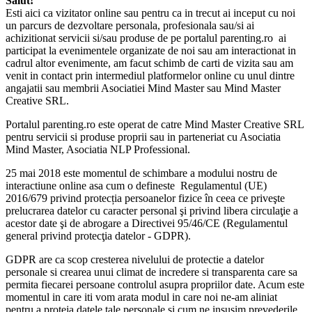
Salut!
Esti aici ca vizitator online sau pentru ca in trecut ai inceput cu noi
un parcurs de dezvoltare personala, profesionala sau/si ai
achizitionat servicii si/sau produse de pe portalul parenting.ro ai
participat la evenimentele organizate de noi sau am interactionat in
cadrul altor evenimente, am facut schimb de carti de vizita sau am
venit in contact prin intermediul platformelor online cu unul dintre
angajatii sau membrii Asociatiei Mind Master sau Mind Master
Creative SRL.
Portalul parenting.ro este operat de catre Mind Master Creative SRL
pentru servicii si produse proprii sau in parteneriat cu Asociatia
Mind Master, Asociatia NLP Professional.
25 mai 2018 este momentul de schimbare a modului nostru de
interactiune online asa cum o defineste Regulamentul (UE)
2016/679 privind protecția persoanelor fizice în ceea ce priveşte
prelucrarea datelor cu caracter personal şi privind libera circulaţie a
acestor date şi de abrogare a Directivei 95/46/CE (Regulamentul
general privind protecţia datelor - GDPR).
GDPR are ca scop cresterea nivelului de protectie a datelor
personale si crearea unui climat de incredere si transparenta care sa
permita fiecarei persoane controlul asupra propriilor date. Acum este
momentul in care iti vom arata modul in care noi ne-am aliniat
pentru a proteja datele tale personale si cum ne insusim prevederile