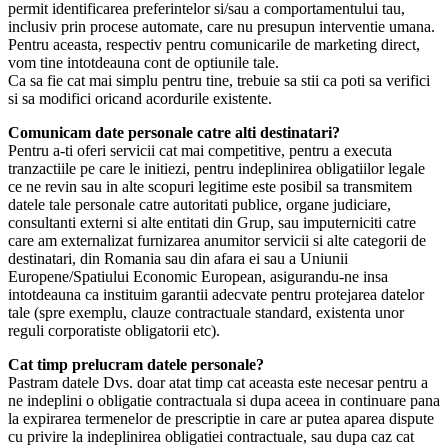
permit identificarea preferintelor si/sau a comportamentului tau,
inclusiv prin procese automate, care nu presupun interventie umana.
Pentru aceasta, respectiv pentru comunicarile de marketing direct,
vom tine intotdeauna cont de optiunile tale.
Ca sa fie cat mai simplu pentru tine, trebuie sa stii ca poti sa verifici
si sa modifici oricand acordurile existente.
Comunicam date personale catre alti destinatari?
Pentru a-ti oferi servicii cat mai competitive, pentru a executa
tranzactiile pe care le initiezi, pentru indeplinirea obligatiilor legale
ce ne revin sau in alte scopuri legitime este posibil sa transmitem
datele tale personale catre autoritati publice, organe judiciare,
consultanti externi si alte entitati din Grup, sau imputerniciti catre
care am externalizat furnizarea anumitor servicii si alte categorii de
destinatari, din Romania sau din afara ei sau a Uniunii
Europene/Spatiului Economic European, asigurandu-ne insa
intotdeauna ca instituim garantii adecvate pentru protejarea datelor
tale (spre exemplu, clauze contractuale standard, existenta unor
reguli corporatiste obligatorii etc).
Cat timp prelucram datele personale?
Pastram datele Dvs. doar atat timp cat aceasta este necesar pentru a
ne indeplini o obligatie contractuala si dupa aceea in continuare pana
la expirarea termenelor de prescriptie in care ar putea aparea dispute
cu privire la indeplinirea obligatiei contractuale, sau dupa caz cat