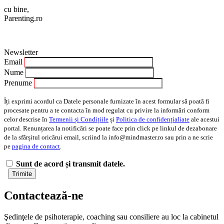
cu bine,
Parenting.ro
Newsletter
Email
Nume
Prenume
Îți exprimi acordul ca Datele personale furnizate în acest formular să poată fi
procesate pentru a te contacta în mod regulat cu privire la informări conform
celor descrise în
Termenii și Condițiile
și
Politica de confidențialiate
ale acestui
portal. Renunțarea la notificări se poate face prin click pe linkul de dezabonare
de la sfârșitul oricărui email, scriind la info@mindmaster.ro sau prin a ne scrie
pe
pagina de contact
.
Sunt de acord și transmit datele.
Contactează-ne
Şedinţele de psihoterapie, coaching sau consiliere au loc la cabinetul