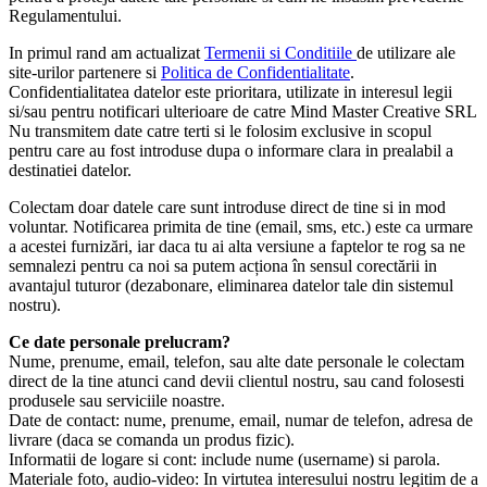
Regulamentului.
In primul rand am actualizat
Termenii si Conditiile
de utilizare ale
site-urilor partenere si
Politica de Confidentialitate
.
Confidentialitatea datelor este prioritara, utilizate in interesul legii
si/sau pentru notificari ulterioare de catre Mind Master Creative SRL
Nu transmitem date catre terti si le folosim exclusive in scopul
pentru care au fost introduse dupa o informare clara in prealabil a
destinatiei datelor.
Colectam doar datele care sunt introduse direct de tine si in mod
voluntar. Notificarea primita de tine (email, sms, etc.) este ca urmare
a acestei furnizări, iar daca tu ai alta versiune a faptelor te rog sa ne
semnalezi pentru ca noi sa putem acționa în sensul corectării in
avantajul tuturor (dezabonare, eliminarea datelor tale din sistemul
nostru).
Ce date personale prelucram?
Nume, prenume, email, telefon, sau alte date personale le colectam
direct de la tine atunci cand devii clientul nostru, sau cand folosesti
produsele sau serviciile noastre.
Date de contact: nume, prenume, email, numar de telefon, adresa de
livrare (daca se comanda un produs fizic).
Informatii de logare si cont: include nume (username) si parola.
Materiale foto, audio-video: In virtutea interesului nostru legitim de a