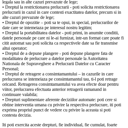
legala sau in alte cazuri prevazute de lege;
• Dreptul la restrictionarea prelucrarii - poti solicita restrictionarea
prelucrarii in cazul in care contesti exactitatea datelor, precum si in
alte cazuri prevazute de lege;
• Dreptul de opozitie – poti sa te opui, in special, prelucrarilor de
date care se intemeiaza pe interesul nostru legitim;
• Dreptul la portabilitatea datelor - poti primi, in anumite conditii,
datele personale pe care ni le-ai furnizat, intr-un format care poate fi
citit automat sau poti solicita ca respectivele date sa fie transmise
altui operator;
• Dreptul de a depune plangere - poti depune plangere fata de
modalitatea de prelucrare a datelor personale la Autoritatea
Nationala de Supraveghere a Prelucrarii Datelor cu Caracter
Personal;
• Dreptul de retragere a consimtamantului – in cazurile in care
prelucrarea se intemeiaza pe consimtamantul tau, ti-l poti retrage
oricand. Retragerea consimtamantului va avea efecte doar pentru
viitor, prelucrarea efectuata anterior retragerii ramanand in
continuare valabila;
• Drepturi suplimentare aferente deciziilor automate: poti cere si
obtine interventia umana cu privire la respectiva prelucrare, iti poti
exprima propriul punct de vedere cu privire la aceasta si poti
contesta decizia.
Iti poti exercita aceste drepturi, fie individual, fie cumulat, foarte