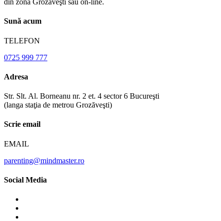
din zona Grozaveşti sau on-line.
Sună acum
TELEFON
0725 999 777
Adresa
Str. Slt. Al. Borneanu nr. 2 et. 4 sector 6 Bucureşti
(langa staţia de metrou Grozăveşti)
Scrie email
EMAIL
parenting@mindmaster.ro
Social Media