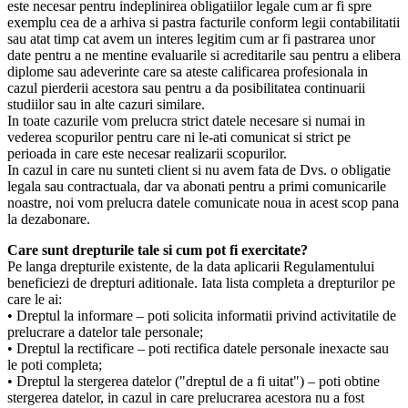
este necesar pentru indeplinirea obligatiilor legale cum ar fi spre
exemplu cea de a arhiva si pastra facturile conform legii contabilitatii
sau atat timp cat avem un interes legitim cum ar fi pastrarea unor
date pentru a ne mentine evaluarile si acreditarile sau pentru a elibera
diplome sau adeverinte care sa ateste calificarea profesionala in
cazul pierderii acestora sau pentru a da posibilitatea continuarii
studiilor sau in alte cazuri similare.
In toate cazurile vom prelucra strict datele necesare si numai in
vederea scopurilor pentru care ni le-ati comunicat si strict pe
perioada in care este necesar realizarii scopurilor.
In cazul in care nu sunteti client si nu avem fata de Dvs. o obligatie
legala sau contractuala, dar va abonati pentru a primi comunicarile
noastre, noi vom prelucra datele comunicate noua in acest scop pana
la dezabonare.
Care sunt drepturile tale si cum pot fi exercitate?
Pe langa drepturile existente, de la data aplicarii Regulamentului
beneficiezi de drepturi aditionale. Iata lista completa a drepturilor pe
care le ai:
• Dreptul la informare – poti solicita informatii privind activitatile de
prelucrare a datelor tale personale;
• Dreptul la rectificare – poti rectifica datele personale inexacte sau
le poti completa;
• Dreptul la stergerea datelor ("dreptul de a fi uitat") – poti obtine
stergerea datelor, in cazul in care prelucrarea acestora nu a fost