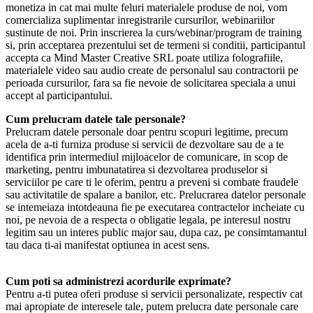
monetiza in cat mai multe feluri materialele produse de noi, vom
comercializa suplimentar inregistrarile cursurilor, webinariilor
sustinute de noi. Prin inscrierea la curs/webinar/program de training
si, prin acceptarea prezentului set de termeni si conditii, participantul
accepta ca Mind Master Creative SRL poate utiliza folografiile,
materialele video sau audio create de personalul sau contractorii pe
perioada cursurilor, fara sa fie nevoie de solicitarea speciala a unui
accept al participantului.
Cum prelucram datele tale personale?
Prelucram datele personale doar pentru scopuri legitime, precum
acela de a-ti furniza produse si servicii de dezvoltare sau de a te
identifica prin intermediul mijloacelor de comunicare, in scop de
marketing, pentru imbunatatirea si dezvoltarea produselor si
serviciilor pe care ti le oferim, pentru a preveni si combate fraudele
sau activitatile de spalare a banilor, etc. Prelucrarea datelor personale
se intemeiaza intotdeauna fie pe executarea contractelor incheiate cu
noi, pe nevoia de a respecta o obligatie legala, pe interesul nostru
legitim sau un interes public major sau, dupa caz, pe consimtamantul
tau daca ti-ai manifestat optiunea in acest sens.
Cum poti sa administrezi acordurile exprimate?
Pentru a-ti putea oferi produse si servicii personalizate, respectiv cat
mai apropiate de interesele tale, putem prelucra date personale care