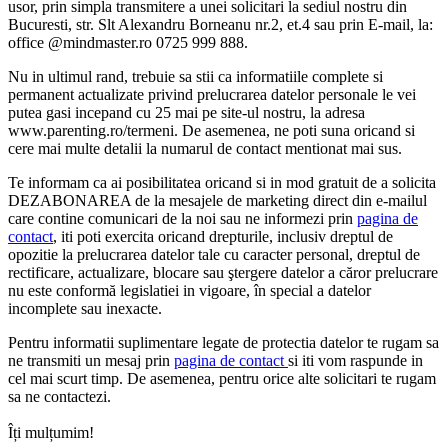
usor, prin simpla transmitere a unei solicitari la sediul nostru din
Bucuresti, str. Slt Alexandru Borneanu nr.2, et.4 sau prin E-mail, la:
office @mindmaster.ro 0725 999 888.
Nu in ultimul rand, trebuie sa stii ca informatiile complete si
permanent actualizate privind prelucrarea datelor personale le vei
putea gasi incepand cu 25 mai pe site-ul nostru, la adresa
www.parenting.ro/termeni. De asemenea, ne poti suna oricand si
cere mai multe detalii la numarul de contact mentionat mai sus.
Te informam ca ai posibilitatea oricand si in mod gratuit de a solicita
DEZABONAREA de la mesajele de marketing direct din e-mailul
care contine comunicari de la noi sau ne informezi prin
pagina de
contact
, iti poti exercita oricand drepturile, inclusiv dreptul de
opozitie la prelucrarea datelor tale cu caracter personal, dreptul de
rectificare, actualizare, blocare sau ştergere datelor a căror prelucrare
nu este conformă legislatiei in vigoare, în special a datelor
incomplete sau inexacte.
Pentru informatii suplimentare legate de protectia datelor te rugam sa
ne transmiti un mesaj prin
pagina de contact
si iti vom raspunde in
cel mai scurt timp. De asemenea, pentru orice alte solicitari te rugam
sa ne contactezi.
Îți mulțumim!