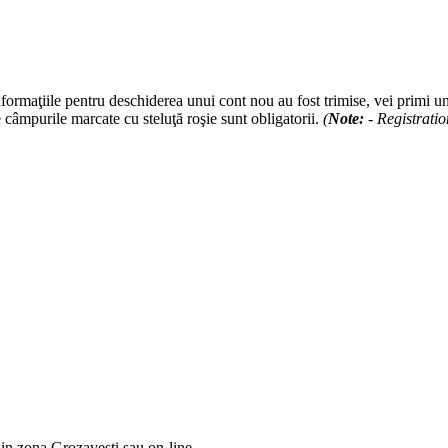
formaţiile pentru deschiderea unui cont nou au fost trimise, vei primi un
te câmpurile marcate cu steluţă roşie sunt obligatorii.
(
Note:
- Registratio
din zona Grozaveşti sau on-line.