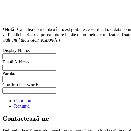
*Notă:
Calitatea de membru în acest portal este verificată. Odată ce in
va fi solicitat doar la prima intrare in site cu numele de utilizator. Toa
wait until the system responds.)
Display Name:
Email Address:
Parola:
Confirm Password:
Cont nou
Renunţă
Contactează-ne
Şedinţele de psihoterapie, coaching sau consiliere au loc la cabinetul 