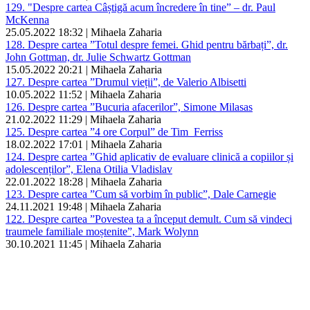
129. "Despre cartea Câștigă acum încredere în tine” – dr. Paul
McKenna
25.05.2022 18:32 | Mihaela Zaharia
128. Despre cartea ”Totul despre femei. Ghid pentru bărbați”, dr.
John Gottman, dr. Julie Schwartz Gottman
15.05.2022 20:21 | Mihaela Zaharia
127. Despre cartea ”Drumul vieții”, de Valerio Albisetti
10.05.2022 11:52 | Mihaela Zaharia
126. Despre cartea ”Bucuria afacerilor”, Simone Milasas
21.02.2022 11:29 | Mihaela Zaharia
125. Despre cartea ”4 ore Corpul” de Tim Ferriss
18.02.2022 17:01 | Mihaela Zaharia
124. Despre cartea ”Ghid aplicativ de evaluare clinică a copiilor și
adolescenților”, Elena Otilia Vladislav
22.01.2022 18:28 | Mihaela Zaharia
123. Despre cartea ”Cum să vorbim în public”, Dale Carnegie
24.11.2021 19:48 | Mihaela Zaharia
122. Despre cartea ”Povestea ta a început demult. Cum să vindeci
traumele familiale moștenite”, Mark Wolynn
30.10.2021 11:45 | Mihaela Zaharia