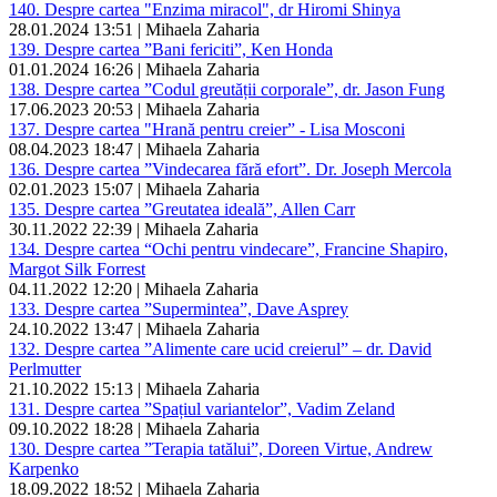
140. Despre cartea "Enzima miracol", dr Hiromi Shinya
28.01.2024 13:51 | Mihaela Zaharia
139. Despre cartea ”Bani fericiti”, Ken Honda
01.01.2024 16:26 | Mihaela Zaharia
138. Despre cartea ”Codul greutății corporale”, dr. Jason Fung
17.06.2023 20:53 | Mihaela Zaharia
137. Despre cartea "Hrană pentru creier” - Lisa Mosconi
08.04.2023 18:47 | Mihaela Zaharia
136. Despre cartea ”Vindecarea fără efort”. Dr. Joseph Mercola
02.01.2023 15:07 | Mihaela Zaharia
135. Despre cartea ”Greutatea ideală”, Allen Carr
30.11.2022 22:39 | Mihaela Zaharia
134. Despre cartea “Ochi pentru vindecare”, Francine Shapiro,
Margot Silk Forrest
04.11.2022 12:20 | Mihaela Zaharia
133. Despre cartea ”Supermintea”, Dave Asprey
24.10.2022 13:47 | Mihaela Zaharia
132. Despre cartea ”Alimente care ucid creierul” – dr. David
Perlmutter
21.10.2022 15:13 | Mihaela Zaharia
131. Despre cartea ”Spațiul variantelor”, Vadim Zeland
09.10.2022 18:28 | Mihaela Zaharia
130. Despre cartea ”Terapia tatălui”, Doreen Virtue, Andrew
Karpenko
18.09.2022 18:52 | Mihaela Zaharia