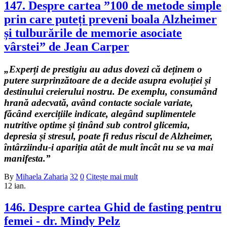
147. Despre cartea ”100 de metode simple
prin care puteți preveni boala Alzheimer
și tulburările de memorie asociate
vârstei” de Jean Carper
„Experți de prestigiu au adus dovezi că deținem o
putere surprinzătoare de a decide asupra evoluției și
destinului creierului nostru. De exemplu, consumând
hrană adecvată, având contacte sociale variate,
făcând exercițiile indicate, alegând suplimentele
nutritive optime și ținând sub control glicemia,
depresia și stresul, poate fi redus riscul de Alzheimer,
întârziindu-i apariția atât de mult încât nu se va mai
manifesta.”
By
Mihaela Zaharia
32
0
Citește mai mult
12
ian.
146. Despre cartea Ghid de fasting pentru
femei - dr. Mindy Pelz