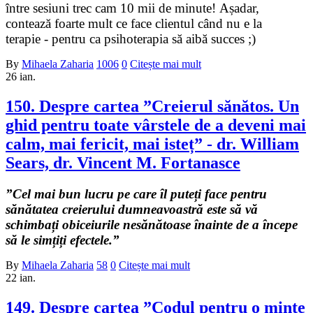
între sesiuni trec cam 10 mii de minute! Așadar,
contează foarte mult ce face clientul când nu e la
terapie - pentru ca psihoterapia să aibă succes ;)
By
Mihaela Zaharia
1006
0
Citește mai mult
26
ian.
150. Despre cartea ”Creierul sănătos. Un
ghid pentru toate vârstele de a deveni mai
calm, mai fericit, mai isteț” - dr. William
Sears, dr. Vincent M. Fortanasce
”Cel mai bun lucru pe care îl puteți face pentru
sănătatea creierului dumneavoastră este să vă
schimbați obiceiurile nesănătoase înainte de a începe
să le simțiți efectele.”
By
Mihaela Zaharia
58
0
Citește mai mult
22
ian.
149. Despre cartea ”Codul pentru o minte