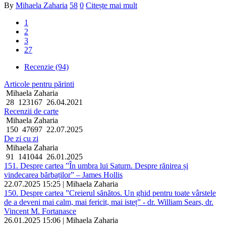
By
Mihaela Zaharia
58
0
Citește mai mult
1
2
3
27
Recenzie (94)
Articole pentru părinti
Mihaela Zaharia
28
123167
26.04.2021
Recenzii de carte
Mihaela Zaharia
150
47697
22.07.2025
De zi cu zi
Mihaela Zaharia
91
141044
26.01.2025
151. Despre cartea ”În umbra lui Saturn. Despre rănirea și
vindecarea bărbaților” – James Hollis
22.07.2025 15:25 | Mihaela Zaharia
150. Despre cartea ”Creierul sănătos. Un ghid pentru toate vârstele
de a deveni mai calm, mai fericit, mai isteț” - dr. William Sears, dr.
Vincent M. Fortanasce
26.01.2025 15:06 | Mihaela Zaharia