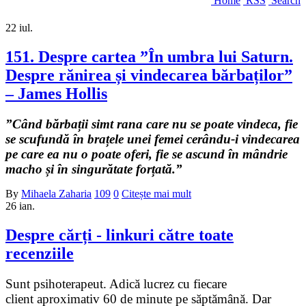
Home
RSS
Search
22
iul.
151. Despre cartea ”În umbra lui Saturn.
Despre rănirea și vindecarea bărbaților”
– James Hollis
”Când bărbații simt rana care nu se poate vindeca, fie
se scufundă în brațele unei femei cerându-i vindecarea
pe care ea nu o poate oferi, fie se ascund în mândrie
macho și în singurătate forțată.”
By
Mihaela Zaharia
109
0
Citește mai mult
26
ian.
Despre cărți - linkuri către toate
recenziile
Sunt psihoterapeut. Adică lucrez cu fiecare
client aproximativ 60 de minute pe săptămână. Dar