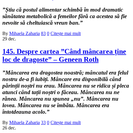
”Știu că postul alimentar schimbă în mod dramatic
sănătatea metabolică a femeilor fără ca acestea să fie
nevoite să cheltuiască vreun ban.”
By
Mihaela Zaharia
83
0
Citește mai mult
29
dec.
145. Despre cartea ”Când mâncarea ține
loc de dragoste” – Geneen Roth
”Mâncarea era dragostea noastră; mâncatul era felul
nostru de-a fi iubiți. Mâncare era disponibilă când
părinții noștri nu erau. Mâncarea nu se ridica și pleca
atunci când tații noștri o făceau. Mâncarea nu ne
rănea. Mâncarea nu spunea „nu”. Mâncarea nu
lovea. Mâncarea nu se îmbăta. Mâncarea era
întotdeauna acolo.”
By
Mihaela Zaharia
33
0
Citește mai mult
26
dec.