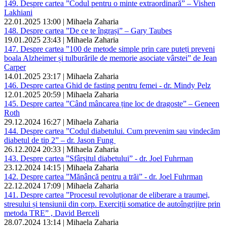
149. Despre cartea ”Codul pentru o minte extraordinară” – Vishen
Lakhiani
22.01.2025 13:00 | Mihaela Zaharia
148. Despre cartea ”De ce te îngrași” – Gary Taubes
19.01.2025 23:43 | Mihaela Zaharia
147. Despre cartea ”100 de metode simple prin care puteți preveni
boala Alzheimer și tulburările de memorie asociate vârstei” de Jean
Carper
14.01.2025 23:17 | Mihaela Zaharia
146. Despre cartea Ghid de fasting pentru femei - dr. Mindy Pelz
12.01.2025 20:59 | Mihaela Zaharia
145. Despre cartea ”Când mâncarea ține loc de dragoste” – Geneen
Roth
29.12.2024 16:27 | Mihaela Zaharia
144. Despre cartea ”Codul diabetului. Cum prevenim sau vindecăm
diabetul de tip 2” – dr. Jason Fung
26.12.2024 20:33 | Mihaela Zaharia
143. Despre cartea ”Sfârșitul diabetului” - dr. Joel Fuhrman
23.12.2024 14:15 | Mihaela Zaharia
142. Despre cartea ”Mănâncă pentru a trăi” - dr. Joel Fuhrman
22.12.2024 17:09 | Mihaela Zaharia
141. Despre cartea ”Procesul revoluționar de eliberare a traumei,
stresului și tensiunii din corp. Exerciții somatice de autoîngrijire prin
metoda TRE” , David Berceli
28.07.2024 13:14 | Mihaela Zaharia