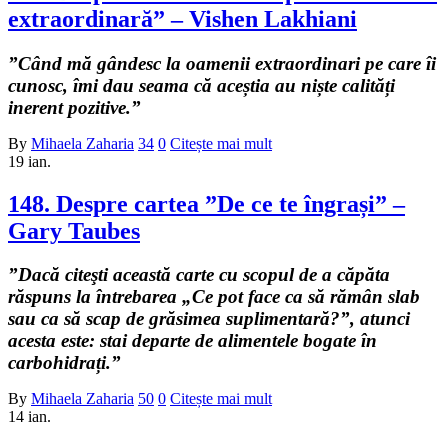
extraordinară” – Vishen Lakhiani
”Când mă gândesc la oamenii extraordinari pe care îi
cunosc, îmi dau seama că aceștia au niște calități
inerent pozitive.”
By
Mihaela Zaharia
34
0
Citește mai mult
19
ian.
148. Despre cartea ”De ce te îngrași” –
Gary Taubes
”Dacă citeşti această carte cu scopul de a căpăta
răspuns la întrebarea „Ce pot face ca să rămân slab
sau ca să scap de grăsimea suplimentară?”, atunci
acesta este: stai departe de alimentele bogate în
carbohidrați.”
By
Mihaela Zaharia
50
0
Citește mai mult
14
ian.