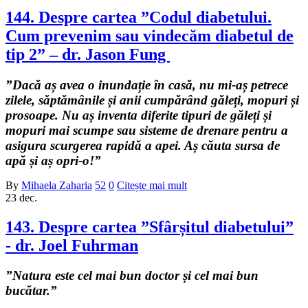
144. Despre cartea ”Codul diabetului.
Cum prevenim sau vindecăm diabetul de
tip 2” – dr. Jason Fung
”Dacă aș avea o inundație în casă, nu mi-aș petrece
zilele, săptămânile și anii cumpărând găleți, mopuri și
prosoape. Nu aș inventa diferite tipuri de găleți și
mopuri mai scumpe sau sisteme de drenare pentru a
asigura scurgerea rapidă a apei. Aș căuta sursa de
apă și aș opri-o!”
By
Mihaela Zaharia
52
0
Citește mai mult
23
dec.
143. Despre cartea ”Sfârșitul diabetului”
- dr. Joel Fuhrman
”Natura este cel mai bun doctor și cel mai bun
bucătar.”