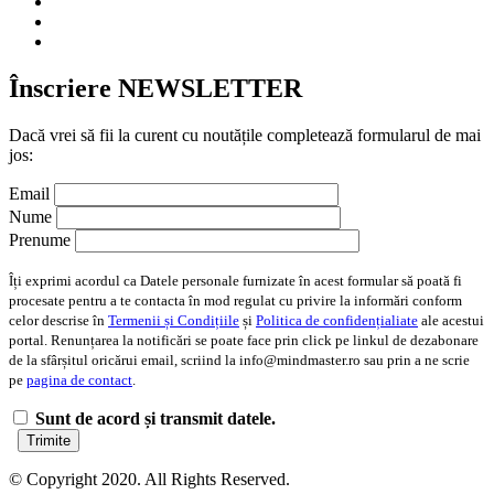
Înscriere NEWSLETTER
Dacă vrei să fii la curent cu noutățile completează formularul de mai
jos:
Email
Nume
Prenume
Îți exprimi acordul ca Datele personale furnizate în acest formular să poată fi
procesate pentru a te contacta în mod regulat cu privire la informări conform
celor descrise în
Termenii și Condițiile
și
Politica de confidențialiate
ale acestui
portal. Renunțarea la notificări se poate face prin click pe linkul de dezabonare
de la sfârșitul oricărui email, scriind la info@mindmaster.ro sau prin a ne scrie
pe
pagina de contact
.
Sunt de acord și transmit datele.
© Copyright 2020. All Rights Reserved.