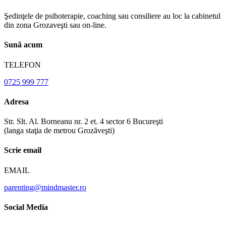
Şedinţele de psihoterapie, coaching sau consiliere au loc la cabinetul
din zona Grozaveşti sau on-line.
Sună acum
TELEFON
0725 999 777
Adresa
Str. Slt. Al. Borneanu nr. 2 et. 4 sector 6 Bucureşti
(langa staţia de metrou Grozăveşti)
Scrie email
EMAIL
parenting@mindmaster.ro
Social Media