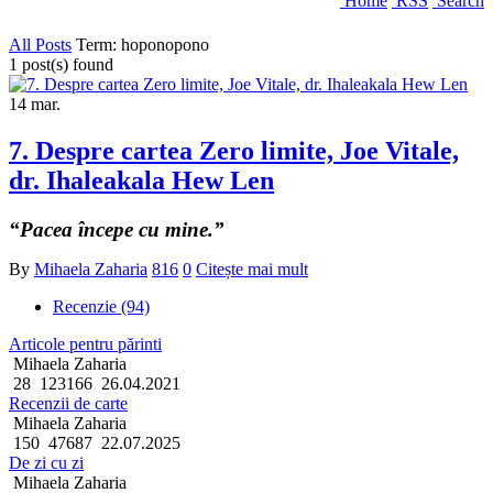
Home
RSS
Search
All Posts
Term: hoponopono
1 post(s) found
14
mar.
7. Despre cartea Zero limite, Joe Vitale,
dr. Ihaleakala Hew Len
“Pacea începe cu mine.”
By
Mihaela Zaharia
816
0
Citește mai mult
Recenzie (94)
Articole pentru părinti
Mihaela Zaharia
28
123166
26.04.2021
Recenzii de carte
Mihaela Zaharia
150
47687
22.07.2025
De zi cu zi
Mihaela Zaharia