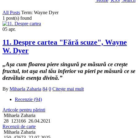
Home
RSS
Search
All Posts
Term: Wayne Dyer
1 post(s) found
05
apr.
11. Despre cartea "Fără scuze", Wayne
W. Dyer
„Aşa cum floarea piere singură pe măsură ce creşte
fructul, tot aşa eul tău inferior va pieri pe măsură ce se
dezvăluie esenţa divină.”
By
Mihaela Zaharia
84
0
Citește mai mult
Recenzie (94)
Articole pentru părinti
Mihaela Zaharia
28
123166
26.04.2021
Recenzii de carte
Mihaela Zaharia
150
47673
22.07.2025