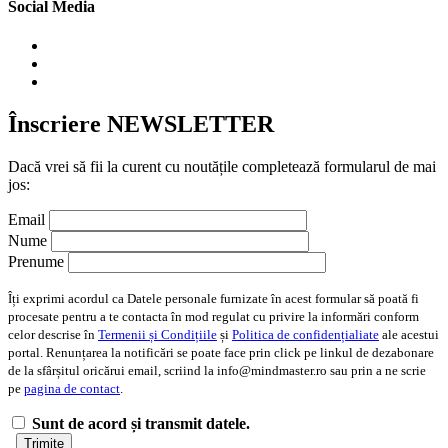
Social Media
Înscriere NEWSLETTER
Dacă vrei să fii la curent cu noutățile completează formularul de mai
jos:
Email
Nume
Prenume
Îți exprimi acordul ca Datele personale furnizate în acest formular să poată fi
procesate pentru a te contacta în mod regulat cu privire la informări conform
celor descrise în
Termenii și Condițiile
și
Politica de confidențialiate
ale acestui
portal. Renunțarea la notificări se poate face prin click pe linkul de dezabonare
de la sfârșitul oricărui email, scriind la info@mindmaster.ro sau prin a ne scrie
pe
pagina de contact
.
Sunt de acord și transmit datele.