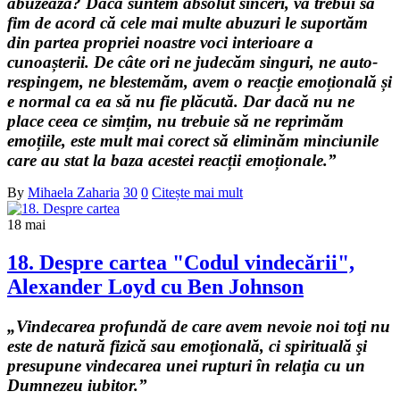
abuzează? Dacă suntem absolut sinceri, va trebui să
fim de acord că cele mai multe abuzuri le suportăm
din partea propriei noastre voci interioare a
cunoașterii. De câte ori ne judecăm singuri, ne auto-
respingem, ne blestemăm, avem o reacție emoțională și
e normal ca ea să nu fie plăcută. Dar dacă nu ne
place ceea ce simțim, nu trebuie să ne reprimăm
emoțiile, este mult mai corect să eliminăm minciunile
care au stat la baza acestei reacții emoționale.”
By
Mihaela Zaharia
30
0
Citește mai mult
18
mai
18. Despre cartea "Codul vindecării",
Alexander Loyd cu Ben Johnson
„Vindecarea profundă de care avem nevoie noi toţi nu
este de natură fizică sau emoţională, ci spirituală şi
presupune vindecarea unei rupturi în relaţia cu un
Dumnezeu iubitor.”