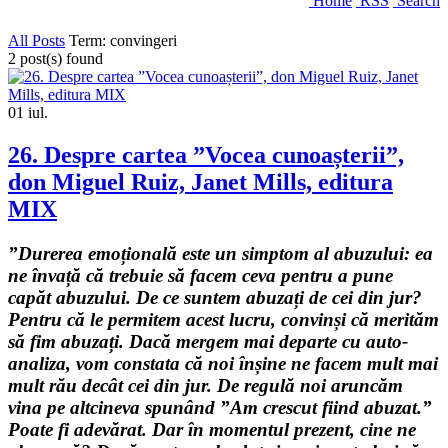
Home
RSS
Search
All Posts
Term: convingeri
2 post(s) found
01
iul.
26. Despre cartea ”Vocea cunoașterii”,
don Miguel Ruiz, Janet Mills, editura
MIX
”Durerea emoțională este un simptom al abuzului: ea
ne învață că trebuie să facem ceva pentru a pune
capăt abuzului. De ce suntem abuzați de cei din jur?
Pentru că le permitem acest lucru, convinși că merităm
să fim abuzați. Dacă mergem mai departe cu auto-
analiza, vom constata că noi înșine ne facem mult mai
mult rău decât cei din jur. De regulă noi aruncăm
vina pe altcineva spunând ”Am crescut fiind abuzat.”
Poate fi adevărat. Dar în momentul prezent, cine ne