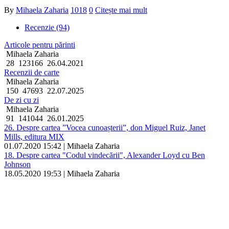
By
Mihaela Zaharia
1018
0
Citește mai mult
Recenzie (94)
Articole pentru părinti
Mihaela Zaharia
28
123166
26.04.2021
Recenzii de carte
Mihaela Zaharia
150
47693
22.07.2025
De zi cu zi
Mihaela Zaharia
91
141044
26.01.2025
26. Despre cartea ”Vocea cunoașterii”, don Miguel Ruiz, Janet
Mills, editura MIX
01.07.2020 15:42 | Mihaela Zaharia
18. Despre cartea "Codul vindecării", Alexander Loyd cu Ben
Johnson
18.05.2020 19:53 | Mihaela Zaharia