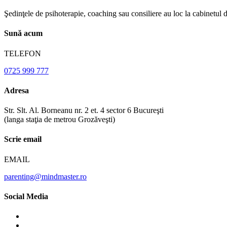
Şedinţele de psihoterapie, coaching sau consiliere au loc la cabinetul 
Sună acum
TELEFON
0725 999 777
Adresa
Str. Slt. Al. Borneanu nr. 2 et. 4 sector 6 Bucureşti
(langa staţia de metrou Grozăveşti)
Scrie email
EMAIL
parenting@mindmaster.ro
Social Media