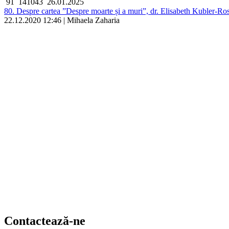
91
141043
26.01.2025
80. Despre cartea ”Despre moarte și a muri”, dr. Elisabeth Kubler-Ro
22.12.2020 12:46 | Mihaela Zaharia
Contactează-ne