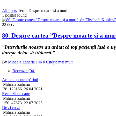
All Posts
Term: Despre moarte si a muri
1 post(s) found
22
dec.
80. Despre cartea ”Despre moarte și a mur
”Interviurile noastre au arătat că toți pacienții lasă o u
dorește deloc să trăiască.”
By
Mihaela Zaharia
146
0
Citește mai mult
Recenzie (94)
Articole pentru părinti
Mihaela Zaharia
28
123166
26.04.2021
Recenzii de carte
Mihaela Zaharia
150
47673
22.07.2025
De zi cu zi
Mihaela Zaharia