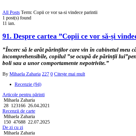
All Posts
Term: Copii ce vor sa-si vindece parintii
1 post(s) found
11
ian.
91. Despre cartea ”Copii ce vor să-și vinde
”Încerc să le arăt părinților care vin în cabinetul meu că
incomprehensibile, copilul ”se ocupă de părinții lui”pen
boli sau a unor comportamente nepotrivite.”
By
Mihaela Zaharia
227
0
Citește mai mult
Recenzie (94)
Articole pentru părinti
Mihaela Zaharia
28
123166
26.04.2021
Recenzii de carte
Mihaela Zaharia
150
47688
22.07.2025
De zi cu zi
Mihaela Zaharia