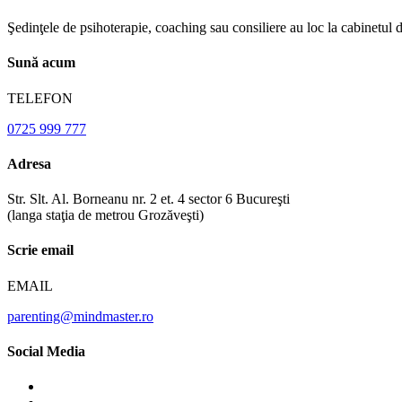
Şedinţele de psihoterapie, coaching sau consiliere au loc la cabinetul 
Sună acum
TELEFON
0725 999 777
Adresa
Str. Slt. Al. Borneanu nr. 2 et. 4 sector 6 Bucureşti
(langa staţia de metrou Grozăveşti)
Scrie email
EMAIL
parenting@mindmaster.ro
Social Media