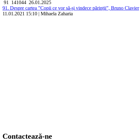
91
141044
26.01.2025
91. Despre cartea ”Copii ce vor să-și vindece părinții”, Bruno Clavier
11.01.2021 15:10 | Mihaela Zaharia
Contactează-ne