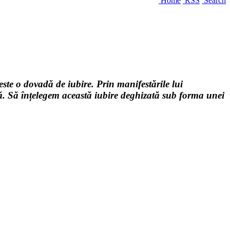
Home
RSS
Search
 este o dovadă de iubire. Prin manifestările lui
ță. Să înțelegem această iubire deghizată sub forma unei