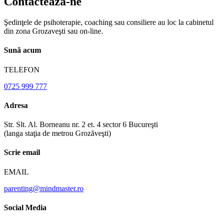
Contactează-ne
Şedinţele de psihoterapie, coaching sau consiliere au loc la cabinetul
din zona Grozaveşti sau on-line.
Sună acum
TELEFON
0725 999 777
Adresa
Str. Slt. Al. Borneanu nr. 2 et. 4 sector 6 Bucureşti
(langa staţia de metrou Grozăveşti)
Scrie email
EMAIL
parenting@mindmaster.ro
Social Media