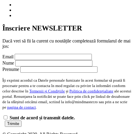
Înscriere NEWSLETTER
Dacă vrei să fii la curent cu noutățile completează formularul de mai
jos:
Email
Nume
Prenume
Îți exprimi acordul ca Datele personale furnizate în acest formular să poată fi
procesate pentru a te contacta în mod regulat cu privire la informări conform
celor descrise în
Termenii și Condițiile
și
Politica de confidențialiate
ale acestui
portal. Renunțarea la notificări se poate face prin click pe linkul de dezabonare
de la sfârșitul oricărui email, scriind la info@mindmaster.ro sau prin a ne scrie
pe
pagina de contact
.
Sunt de acord și transmit datele.