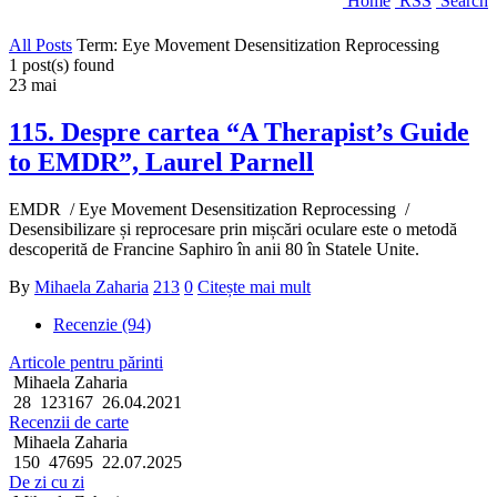
Home
RSS
Search
All Posts
Term: Eye Movement Desensitization Reprocessing
1 post(s) found
23
mai
115. Despre cartea “A Therapist’s Guide
to EMDR”, Laurel Parnell
EMDR / Eye Movement Desensitization Reprocessing /
Desensibilizare și reprocesare prin mișcări oculare este o metodă
descoperită de Francine Saphiro în anii 80 în Statele Unite.
By
Mihaela Zaharia
213
0
Citește mai mult
Recenzie (94)
Articole pentru părinti
Mihaela Zaharia
28
123167
26.04.2021
Recenzii de carte
Mihaela Zaharia
150
47695
22.07.2025
De zi cu zi