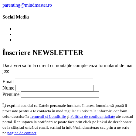
parenting@mindmaster.ro
Social Media
Înscriere NEWSLETTER
Dacă vrei să fii la curent cu noutățile completează formularul de mai
jos:
Email
Nume
Prenume
Îți exprimi acordul ca Datele personale furnizate în acest formular să poată fi
procesate pentru a te contacta în mod regulat cu privire la informări conform
celor descrise în
Termenii și Condițiile
și
Politica de confidențialiate
ale acestui
portal. Renunțarea la notificări se poate face prin click pe linkul de dezabonare
de la sfârșitul oricărui email, scriind la info@mindmaster.ro sau prin a ne scrie
pe
pagina de contact
.