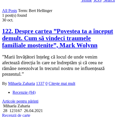
Home
RSS
Search
All Posts
Term: Bert Hellinger
1 post(s) found
30
oct.
122. Despre cartea ”Povestea ta a început
demult. Cum să vindeci traumele
familiale moștenite”, Mark Wolynn
”Marii învățători înțeleg că locul de unde venim
afectează direcția în care ne îndreptăm și că ceea ne
rămâne nerezolvat în trecutul nostru ne influențează
prezentul.”
By
Mihaela Zaharia
1337
0
Citește mai mult
Recenzie (94)
Articole pentru părinti
Mihaela Zaharia
28
123167
26.04.2021
Recenzii de carte