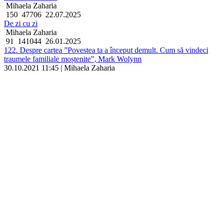
Mihaela Zaharia
150
47706
22.07.2025
De zi cu zi
Mihaela Zaharia
91
141044
26.01.2025
122. Despre cartea ”Povestea ta a început demult. Cum să vindeci
traumele familiale moștenite”, Mark Wolynn
30.10.2021 11:45 | Mihaela Zaharia