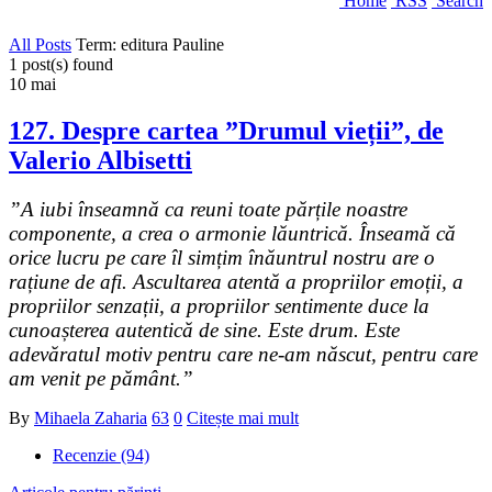
Home
RSS
Search
All Posts
Term: editura Pauline
1 post(s) found
10
mai
127. Despre cartea ”Drumul vieții”, de
Valerio Albisetti
”A iubi înseamnă ca reuni toate părțile noastre
componente, a crea o armonie lăuntrică. Înseamă că
orice lucru pe care îl simțim înăuntrul nostru are o
rațiune de afi. Ascultarea atentă a propriilor emoții, a
propriilor senzații, a propriilor sentimente duce la
cunoașterea autentică de sine. Este drum. Este
adevăratul motiv pentru care ne-am născut, pentru care
am venit pe pământ.”
By
Mihaela Zaharia
63
0
Citește mai mult
Recenzie (94)