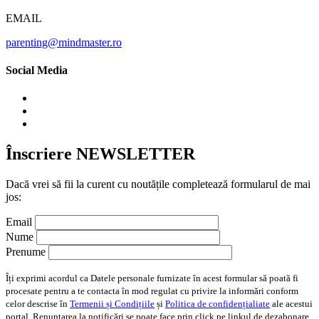
EMAIL
parenting@mindmaster.ro
Social Media
Înscriere NEWSLETTER
Dacă vrei să fii la curent cu noutățile completează formularul de mai
jos:
Email
Nume
Prenume
Îți exprimi acordul ca Datele personale furnizate în acest formular să poată fi
procesate pentru a te contacta în mod regulat cu privire la informări conform
celor descrise în
Termenii și Condițiile
și
Politica de confidențialiate
ale acestui
portal. Renunțarea la notificări se poate face prin click pe linkul de dezabonare