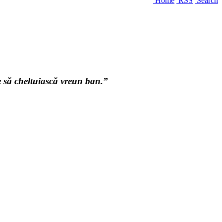
Home
RSS
Search
e să cheltuiască vreun ban.”