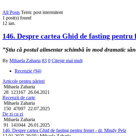
All Posts
Term: post intermitent
1 post(s) found
12
ian.
146. Despre cartea Ghid de fasting pentru 
”Știu că postul alimentar schimbă în mod dramatic sănăt
By
Mihaela Zaharia
83
0
Citește mai mult
Recenzie (94)
Articole pentru părinti
Mihaela Zaharia
28
123167
26.04.2021
Recenzii de carte
Mihaela Zaharia
150
47697
22.07.2025
De zi cu zi
Mihaela Zaharia
91
141044
26.01.2025
146. Despre cartea Ghid de fasting pentru femei - dr. Mindy Pelz
12.01.2025 20:59 | Mihaela Zaharia