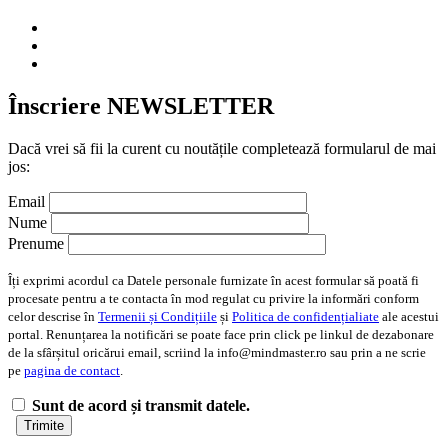
Înscriere NEWSLETTER
Dacă vrei să fii la curent cu noutățile completează formularul de mai
jos:
Email
Nume
Prenume
Îți exprimi acordul ca Datele personale furnizate în acest formular să poată fi
procesate pentru a te contacta în mod regulat cu privire la informări conform
celor descrise în
Termenii și Condițiile
și
Politica de confidențialiate
ale acestui
portal. Renunțarea la notificări se poate face prin click pe linkul de dezabonare
de la sfârșitul oricărui email, scriind la info@mindmaster.ro sau prin a ne scrie
pe
pagina de contact
.
Sunt de acord și transmit datele.