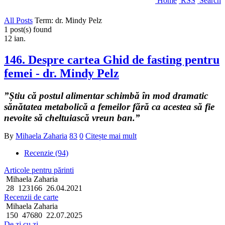
Home
RSS
Search
All Posts
Term: dr. Mindy Pelz
1 post(s) found
12
ian.
146. Despre cartea Ghid de fasting pentru
femei - dr. Mindy Pelz
”Știu că postul alimentar schimbă în mod dramatic
sănătatea metabolică a femeilor fără ca acestea să fie
nevoite să cheltuiască vreun ban.”
By
Mihaela Zaharia
83
0
Citește mai mult
Recenzie (94)
Articole pentru părinti
Mihaela Zaharia
28
123166
26.04.2021
Recenzii de carte
Mihaela Zaharia
150
47680
22.07.2025
De zi cu zi