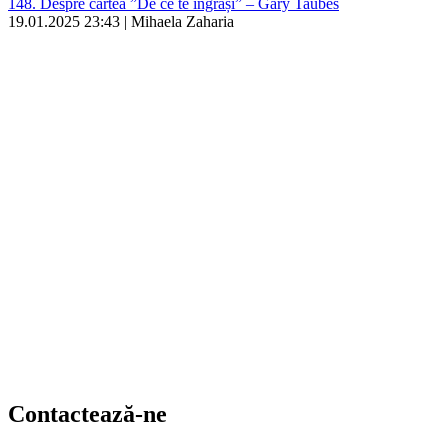
148. Despre cartea ”De ce te îngrași” – Gary Taubes
19.01.2025 23:43 | Mihaela Zaharia
Contactează-ne