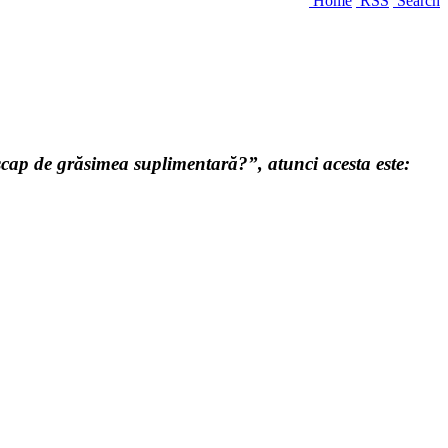
Home
RSS
Search
scap de grăsimea suplimentară?”, atunci acesta este: