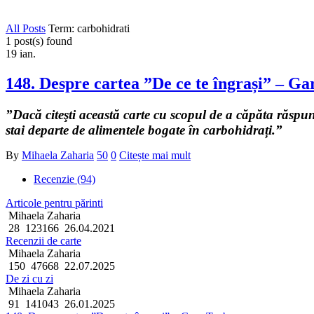
All Posts
Term: carbohidrati
1 post(s) found
19
ian.
148. Despre cartea ”De ce te îngrași” – G
”Dacă citeşti această carte cu scopul de a căpăta răspu
stai departe de alimentele bogate în carbohidrați.”
By
Mihaela Zaharia
50
0
Citește mai mult
Recenzie (94)
Articole pentru părinti
Mihaela Zaharia
28
123166
26.04.2021
Recenzii de carte
Mihaela Zaharia
150
47668
22.07.2025
De zi cu zi
Mihaela Zaharia
91
141043
26.01.2025