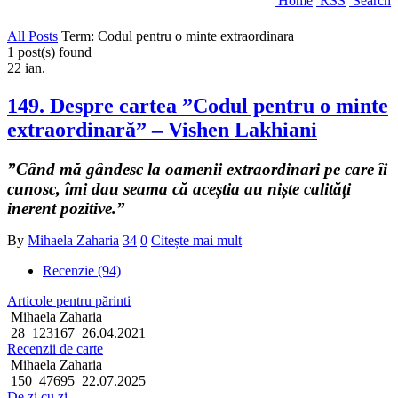
Home
RSS
Search
All Posts
Term: Codul pentru o minte extraordinara
1 post(s) found
22
ian.
149. Despre cartea ”Codul pentru o minte
extraordinară” – Vishen Lakhiani
”Când mă gândesc la oamenii extraordinari pe care îi
cunosc, îmi dau seama că aceștia au niște calități
inerent pozitive.”
By
Mihaela Zaharia
34
0
Citește mai mult
Recenzie (94)
Articole pentru părinti
Mihaela Zaharia
28
123167
26.04.2021
Recenzii de carte
Mihaela Zaharia
150
47695
22.07.2025
De zi cu zi