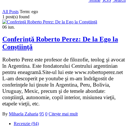
Home
RSS
Search
All Posts
Term: ego
1 post(s) found
06
iun.
Conferinţă Roberto Perez: De la Ego la
Conştiinţă
Roberto Perez este profesor de filozofie, teolog şi avocat
în Argentina. Este fondatorului Centrului argentinian
pentru eneagramă.Site-ul lui este www.robertoperez.net
L-am descoperit pe youtube şi m-am îndrăgostit de
conferinţele lui ţinute în Argentina, Peru, Bolivia,
Uruguay, Mexic, precum şi de temele abordate:
conştiinţă, autonomie, copil interior, misiunea vieţii,
etapele vieţii, etc.
By
Mihaela Zaharia
95
0
Citește mai mult
Recenzie (94)