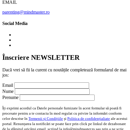
EMAIL
parenting@mindmaster.ro
Social Media
Înscriere NEWSLETTER
Dacă vrei să fii la curent cu noutățile completează formularul de mai
jos:
Email
Nume
Prenume
Îți exprimi acordul ca Datele personale furnizate în acest formular să poată fi
procesate pentru a te contacta în mod regulat cu privire la informări conform
celor descrise în
Termenii și Condițiile
și
Politica de confidențialiate
ale acestui
portal. Renunțarea la notificări se poate face prin click pe linkul de dezabonare
de la sfârșitul oricărui email, scriind la info@mindmaster.ro sau prin a ne scrie