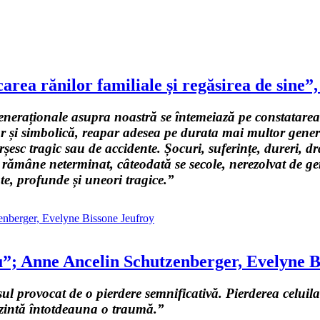
area rănilor familiale și regăsirea de sine
sgeneraționale asupra noastră se întemeiază pe constatare
iar și simbolică, reapar adesea pe durata mai multor gener
șesc tragic sau de accidente. Șocuri, suferințe, dureri, d
ce rămâne neterminat, câteodată se secole, nerezolvat de gen
te, profunde și uneori tragice.”
iu”; Anne Ancelin Schutzenberger, Evelyne B
esul provocat de o pierdere semnificativă. Pierderea celui
rezintă întotdeauna o traumă.”