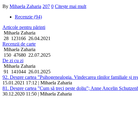
By
Mihaela Zaharia
207
0
Citește mai mult
Recenzie (94)
Articole pentru părinti
Mihaela Zaharia
28
123166
26.04.2021
Recenzii de carte
Mihaela Zaharia
150
47680
22.07.2025
De zi cu zi
Mihaela Zaharia
91
141044
26.01.2025
92. Despre cartea ”Psihogenealogia. Vindecarea rănilor familiale și r
15.01.2021 17:12 | Mihaela Zaharia
81. Despre cartea ”Cum să treci peste doliu”; Anne Ancelin Schutzen
30.12.2020 11:50 | Mihaela Zaharia