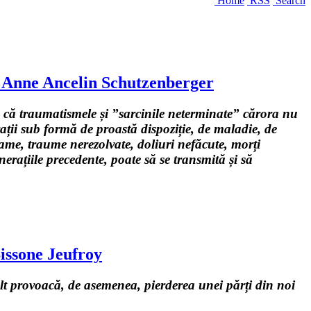
Home
RSS
Search
”, Anne Ancelin Schutzenberger
a că traumatismele și ”sarcinile neterminate” cărora nu
ații sub formă de proastă dispoziție, de maladie, de
rame, traume nerezolvate, doliuri nefăcute, morți
erațiile precedente, poate să se transmită și să
issone Jeufroy
lalt provoacă, de asemenea, pierderea unei părți din noi