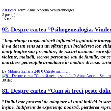
All Posts
Term: Anne Ancelin Schutzenberger
2 post(s) found
15
ian.
92. Despre cartea ”Psihogenealogia. Vindec
”Importanța conștientizării influenței legăturilor tran
li s-a dat un sens sau un sfârșit prin închiderea lor, ch
morți tragice sau premature, de riscuri asumate care sfâr
violente, maladii, secrete personale sau de familie, tot 
marcheze generațiile următoare în moduri diverse, varia
By
Mihaela Zaharia
248
0
Citește mai mult
30
dec.
81. Despre cartea ”Cum să treci peste dol
”Doliul este procesul de adaptare al unui individ la str
înșine. Indiferent de experiența noastră, pierderea rep