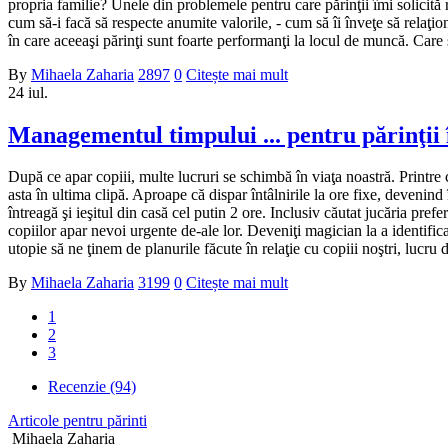
propria familie? Unele din problemele pentru care părinţii îmi solicită 
cum să-i facă să respecte anumite valorile, - cum să îi înveţe să relaţione
în care aceeaşi părinţi sunt foarte performanţi la locul de muncă. Care ş
By
Mihaela Zaharia
2897
0
Citește mai mult
24
iul.
Managementul timpului ... pentru părinţii 
După ce apar copiii, multe lucruri se schimbă în viaţa noastră. Printre c
asta în ultima clipă. Aproape că dispar întâlnirile la ore fixe, devenind
întreagă şi ieşitul din casă cel putin 2 ore. Inclusiv căutat jucăria pre
copiilor apar nevoi urgente de-ale lor. Deveniţi magician la a identific
utopie să ne ţinem de planurile făcute în relaţie cu copiii noştri, lucru dif
By
Mihaela Zaharia
3199
0
Citește mai mult
1
2
3
Recenzie (94)
Articole pentru părinti
Mihaela Zaharia