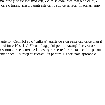
 mai bine şi să fie mai motivaţi, - cum să comunice mai bine cu ei, -
care o trăiesc aceşti părinţi este că nu ştiu ce să facă. În acelaşi timp
anterior. Cei mici au o "calitate" aparte de a da peste cap orice plan şi
şi noi între 10 si 11." Făcutul bagajului pentru vacanţă dureaza o zi
În schimb orice activitate în desfaşurare este întreruptă dacă în "planul"
 chiar dacă ... sunteţi cu rucsacul în pădure. Uneori pare aproape o