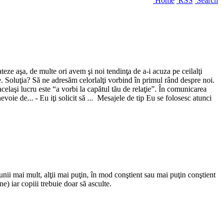
Home
RSS
Search
teze aşa, de multe ori avem şi noi tendinţa de a-i acuza pe ceilalţi
. Soluţia? Să ne adresăm celorlalţi vorbind în primul rând despre noi.
laşi lucru este “a vorbi la capătul tău de relaţie”. În comunicarea
oie de... - Eu iţi solicit să ... Mesajele de tip Eu se folosesc atunci
 unii mai mult, alţii mai puţin, în mod conştient sau mai puţin conştient
ne) iar copiii trebuie doar să asculte.