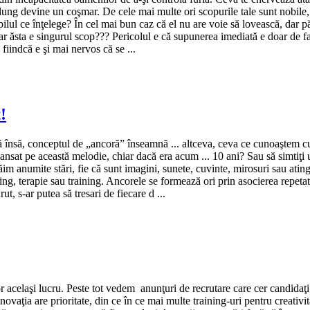
ung devine un coşmar. De cele mai multe ori scopurile tale sunt nobile, un
ilul ce înţelege? În cel mai bun caz că el nu are voie să lovească, dar păr
ar ăsta e singurul scop??? Pericolul e că supunerea imediată e doar de f
 fiindcă e şi mai nervos că se ...
!
ă însă, conceptul de „ancoră” înseamnă ... altceva, ceva ce cunoaştem cu 
ansat pe această melodie, chiar dacă era acum ... 10 ani? Sau să simtiţi
ăim anumite stări, fie că sunt imagini, sunete, cuvinte, mirosuri sau ati
ing, terapie sau training. Ancorele se formează ori prin asocierea repeta
t, s-ar putea să tresari de fiecare d ...
 acelaşi lucru. Peste tot vedem anunţuri de recrutare care cer candidaţi 
vaţia are prioritate, din ce în ce mai multe training-uri pentru creativitate 