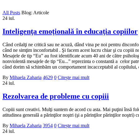
All Posts
Blog: Articole
24
iul.
Inteligenţa emoţională în educaţia copiilor
Când ceilalţi ne critică sau ne acuză, dând vina pe noi pentru disconfor
când ne simţim inconfortabil . Şi facem acest lucru chiar şi cu copiii
Mesajele de tip “Eu” au fost identificate acum 40 ani de către psiholo
nonviolentă mesajele de tip “Eu...” reprezinta o constantă a celor patru
când dorim să schimbăm un comportament incacceptabil al copilului, d
By
Mihaela Zaharia
4629
0
Citește mai mult
24
iul.
Rezolvarea de probleme cu copiii
Copiii sunt creativi. Mulţi suntem de acord cu asta. Mai puţini însă fol
atitudinea generală a părinţilor noştri (şi a părinţilor părinţilor noştri
By
Mihaela Zaharia
3954
0
Citește mai mult
24
iul.