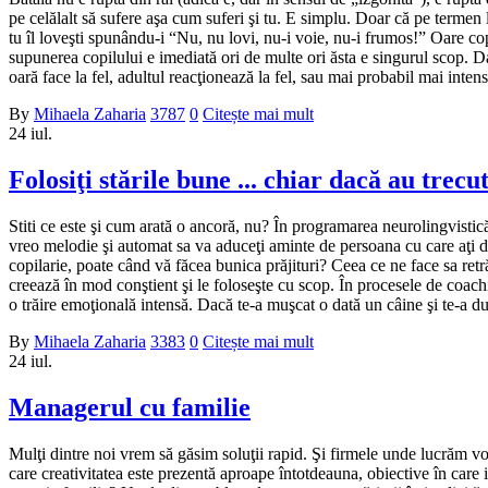
pe celălalt să sufere aşa cum suferi şi tu. E simplu. Doar că pe termen l
tu îl loveşti spunându-i “Nu, nu lovi, nu-i voie, nu-i frumos!” Oare cop
supunerea copilului e imediată ori de multe ori ăsta e singurul scop. D
oară face la fel, adultul reacţionează la fel, sau mai probabil mai intens
By
Mihaela Zaharia
3787
0
Citește mai mult
24
iul.
Folosiţi stările bune ... chiar dacă au trecut
Stiti ce este şi cum arată o ancoră, nu? În programarea neurolingvistic
vreo melodie şi automat sa va aduceţi aminte de persoana cu care aţi d
copilarie, poate când vă făcea bunica prăjituri? Ceea ce ne face sa retr
creează în mod conştient şi le foloseşte cu scop. În procesele de coach
o trăire emoţională intensă. Dacă te-a muşcat o dată un câine şi te-a duru
By
Mihaela Zaharia
3383
0
Citește mai mult
24
iul.
Managerul cu familie
Mulţi dintre noi vrem să găsim soluţii rapid. Şi firmele unde lucrăm vor
care creativitatea este prezentă aproape întotdeauna, obiective în care ino