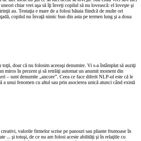
eori chiar vrei aşa să îţi înveţi copilul să nu lovească: el loveşte şi
inţii au. Tentaţia e mare de a folosi bătaia fiindcă de multe ori
aţadă, copilul nu învaţă nimic bun din asta pe termen lung şi a doua
toţii, doar că nu folosim aceeaşi denumire. Vi s-a întâmplat să auziţi
 un miros în prezent şi să retrăiţi automat un anumit moment din
ngeri – sunt denumite „ancore”. Ceea ce face diferit NLP-ul este că le
tă a unui fenomen cu altul sau prin asocierea unică atunci când există
creativi, valorile firmelor scrise pe panouri sau pliante frumoase în
... şi totuşi, de ce nu am folosi aceste abilităţi şi în relaţiile cu