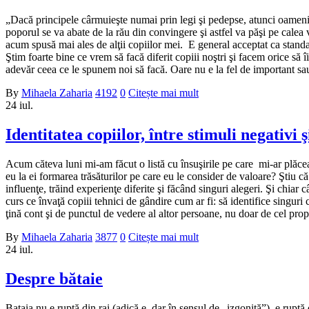
„Dacă principele cârmuieşte numai prin legi şi pedepse, atunci oamenii 
poporul se va abate de la rău din convingere şi astfel va păşi pe calea 
acum spusă mai ales de alţii copiilor mei. E general acceptat ca standar
Ştim foarte bine ce vrem să facă diferit copiii noştri şi facem orice să
adevăr ceea ce le spunem noi să facă. Oare nu e la fel de important sau
By
Mihaela Zaharia
4192
0
Citește mai mult
24
iul.
Identitatea copiilor, între stimuli negativi ş
Acum căteva luni mi-am făcut o listă cu însuşirile pe care mi-ar plăcea 
eu la ei formarea trăsăturilor pe care eu le consider de valoare? Ştiu că
influenţe, trăind experienţe diferite şi făcând singuri alegeri. Şi chiar
curs ce învaţă copiii tehnici de gândire cum ar fi: să identifice singuri co
ţină cont şi de punctul de vedere al altor persoane, nu doar de cel prop
By
Mihaela Zaharia
3877
0
Citește mai mult
24
iul.
Despre bătaie
Bataia nu e ruptă din rai (adică e, dar în sensul de „izgonită”), e ruptă 