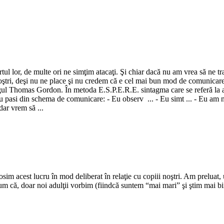
tul lor, de multe ori ne simţim atacaţi. Şi chiar dacă nu am vrea să ne tra
 noştri, deşi nu ne place şi nu credem că e cel mai bun mod de comunicare
gul Thomas Gordon. În metoda E.S.P.E.R.E. sintagma care se referă la ace
 pasi din schema de comunicare: - Eu observ ... - Eu simt ... - Eu am nev
ar vrem să ...
osim acest lucru în mod deliberat în relaţie cu copiii noştri. Am preluat,
) cum că, doar noi adulţii vorbim (fiindcă suntem “mai mari” şi ştim mai bi