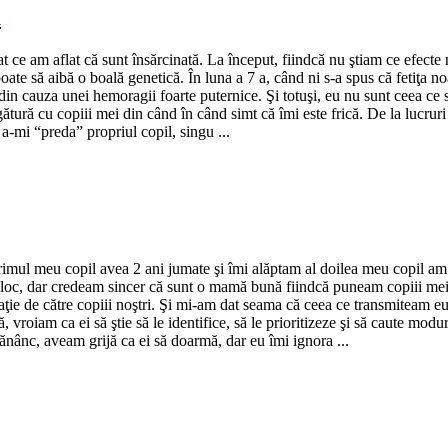
ă
 ce am aflat că sunt însărcinată. La început, fiindcă nu ştiam ce efecte
poate să aibă o boală genetică. În luna a 7 a, când ni s-a spus că fetiţa 
ă din cauza unei hemoragii foarte puternice. Şi totuşi, eu nu sunt ceea ce
tură cu copiii mei din când în când simt că îmi este frică. De la lucruri r
 a-mi “preda” propriul copil, singu ...
 primul meu copil avea 2 ani jumate şi îmi alăptam al doilea meu copil 
 loc, dar credeam sincer că sunt o mamă bună fiindcă puneam copiii mei
taţie de către copiii noştri. Şi mi-am dat seama că ceea ce transmiteam eu
ă, vroiam ca ei să ştie să le identifice, să le prioritizeze şi să caute mo
ânc, aveam grijă ca ei să doarmă, dar eu îmi ignora ...