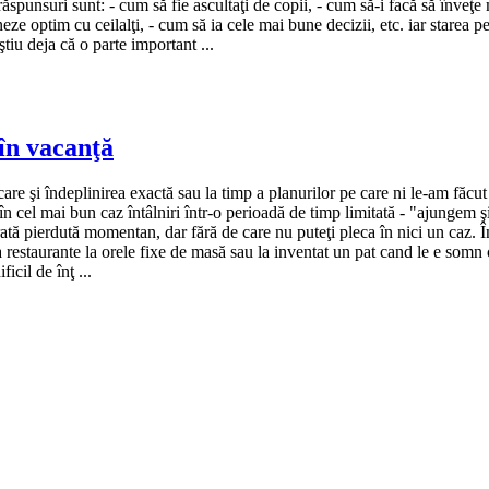
răspunsuri sunt: - cum să fie ascultaţi de copii, - cum să-i facă să înveţe
ze optim cu ceilalţi, - cum să ia cele mai bune decizii, etc. iar starea pe 
tiu deja că o parte important ...
în vacanţă
are şi îndeplinirea exactă sau la timp a planurilor pe care ni le-am făcut 
 în cel mai bun caz întâlniri într-o perioadă de timp limitată - "ajungem 
ferată pierdută momentan, dar fără de care nu puteţi pleca în nici un caz. 
a restaurante la orele fixe de masă sau la inventat un pat cand le e somn
icil de înţ ...