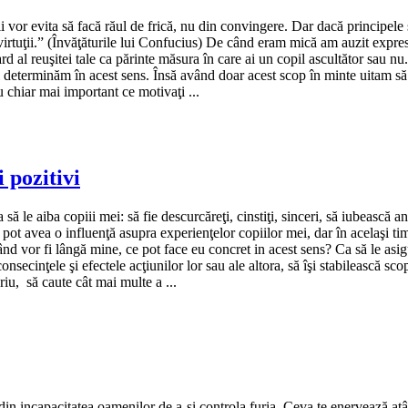
vor evita să facă răul de frică, nu din convingere. Dar dacă principele 
virtuţii.” (Învăţăturile lui Confucius) De când eram mică am auzit expres
d al reuşitei tale ca părinte măsura în care ai un copil ascultător sau nu
 îi determinăm în acest sens. Însă având doar acest scop în minte uitam să
 chiar mai important ce motivaţi ...
i pozitivi
să le aiba copiii mei: să fie descurcăreţi, cinstiţi, sinceri, să iubească 
 pot avea o influenţă asupra experienţelor copiilor mei, dar în acelaşi ti
 când vor fi lângă mine, ce pot face eu concret in acest sens? Ca să le as
nsecinţele şi efectele acţiunilor lor sau ale altora, să îşi stabilească scopu
riu, să caute cât mai multe a ...
din incapacitatea oamenilor de a-şi controla furia. Ceva te enervează atât d