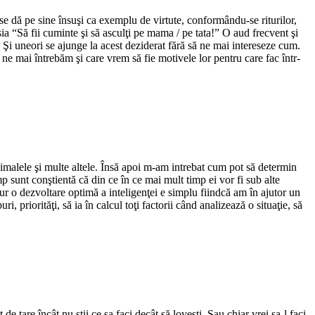
se dă pe sine însuşi ca exemplu de virtute, conformându-se riturilor,
ia “Să fii cuminte şi să asculţi pe mama / pe tata!” O aud frecvent şi
. Şi uneori se ajunge la acest deziderat fără să ne mai intereseze cum.
 ne mai întrebăm şi care vrem să fie motivele lor pentru care fac într-
animalele şi multe altele. Însă apoi m-am intrebat cum pot să determin
mp sunt conştientă că din ce în ce mai mult timp ei vor fi sub alte
igur o dezvoltare optimă a inteligenţei e simplu fiindcă am în ajutor un
ri, priorităţi, să ia în calcul toţi factorii când analizează o situaţie, să
e tare încât nu ştii ce sa faci decât să loveşti. Sau chiar vrei sa-l faci