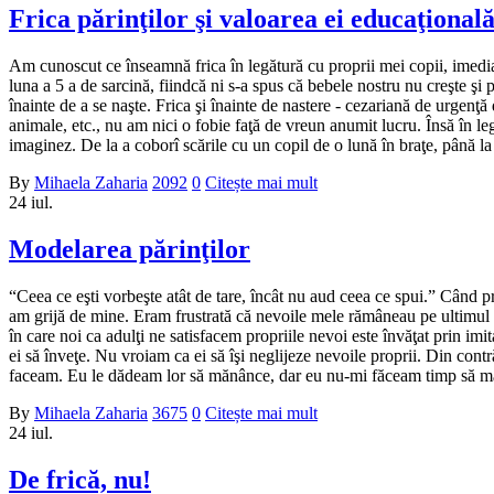
Frica părinţilor şi valoarea ei educaţional
Am cunoscut ce înseamnă frica în legătură cu proprii mei copii, imediat
luna a 5 a de sarcină, fiindcă ni s-a spus că bebele nostru nu creşte şi 
înainte de a se naşte. Frica şi înainte de nastere - cezariană de urgenţ
animale, etc., nu am nici o fobie faţă de vreun anumit lucru. Însă în legă
imaginez. De la a coborî scările cu un copil de o lună în braţe, până la
By
Mihaela Zaharia
2092
0
Citește mai mult
24
iul.
Modelarea părinţilor
“Ceea ce eşti vorbeşte atât de tare, încât nu aud ceea ce spui.” Când
am grijă de mine. Eram frustrată că nevoile mele rămâneau pe ultimul
în care noi ca adulţi ne satisfacem propriile nevoi este învăţat prin imi
ei să înveţe. Nu vroiam ca ei să îşi neglijeze nevoile proprii. Din contr
faceam. Eu le dădeam lor să mănânce, dar eu nu-mi făceam timp să măn
By
Mihaela Zaharia
3675
0
Citește mai mult
24
iul.
De frică, nu!