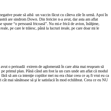
 negative poate să aibă un vaccin făcut cu câteva zile în urmă. Apoi în
noastră are sindrom Down. Din fericire n-a avut, dar asta am aflat
 se spune “o persoană fricoasă”. Nu mi-e frică de avion, înălţime,
eale, pe care le trăiesc, până la lucruri ireale, pe care doar mi le
am avut o perioadă extrem de aglomerată în care abia mai reuşeam să
 pe primul plan. Până când am fost la un curs unde am aflat că modul
 fără să am ca intenţie copiilor mei nu era chiar ceea ce aş fi vrut eu ca
duri cât mai sănătoase să şi le satisfacă în mod echilibrat. Ceea ce eu NU