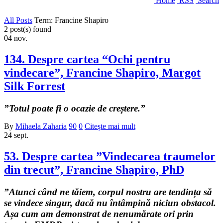
Home
RSS
Search
All Posts
Term: Francine Shapiro
2 post(s) found
04
nov.
134. Despre cartea “Ochi pentru
vindecare”, Francine Shapiro, Margot
Silk Forrest
”Totul poate fi o ocazie de creștere.”
By
Mihaela Zaharia
90
0
Citește mai mult
24
sept.
53. Despre cartea ”Vindecarea traumelor
din trecut”, Francine Shapiro, PhD
”Atunci când ne tăiem, corpul nostru are tendința să
se vindece singur, dacă nu întâmpină niciun obstacol.
Așa cum am demonstrat de nenumărate ori prin