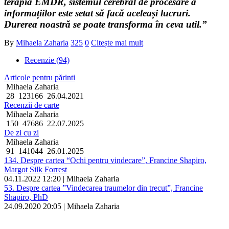
terapia EMDR, sistemul cerebral de procesare a
informațiilor este setat să facă aceleași lucruri.
Durerea noastră se poate transforma în ceva util.”
By
Mihaela Zaharia
325
0
Citește mai mult
Recenzie (94)
Articole pentru părinti
Mihaela Zaharia
28
123166
26.04.2021
Recenzii de carte
Mihaela Zaharia
150
47686
22.07.2025
De zi cu zi
Mihaela Zaharia
91
141044
26.01.2025
134. Despre cartea “Ochi pentru vindecare”, Francine Shapiro,
Margot Silk Forrest
04.11.2022 12:20 | Mihaela Zaharia
53. Despre cartea ”Vindecarea traumelor din trecut”, Francine
Shapiro, PhD
24.09.2020 20:05 | Mihaela Zaharia