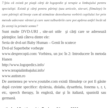
7.Ştiu că există pe piaţă cărţi de logopedie şi terapie a limbajului pentru
specialişti. Există şi cărţi pentru părinţi (sau articole, site-uri, filmuleţe) în
care părinţii să înveţe cum să stimuleze dezvoltarea vorbirii copilului lor prin
metode adecvate vârstei şi care sunt tulburările care pot apărea astfel încât să
fie atenţi la primele semne?
Sunt multe DVD-URI , site-uri utile şi cărţi care se adresează
părinţilor. Iată câteva dintre ele:
Seria de dvd-uri Baby Human – Genii în scutece
Dvd-ul Superbebe vorbeşte
www.desprecopii.com: Vorbirea, un joc în 2: Introducere în metoda
Hanen
http://www.logopedics.info/
www.terapialimbajului.info/
www.autism.ro
De asemenea pe www.youtube.com există filmuleţe ce pot fi găsite
după cuvinte specifice: dyslexia, dislalia, dysarthria, fonema s, r, t,
etc, speech therapy, în engleză, dar şi în italiană, spaniolă sau
germană.