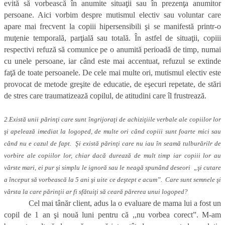
evită să vorbească în anumite situaţii sau în prezenţa anumitor
persoane. Aici vorbim despre mutismul electiv sau voluntar care
apare mai frecvent la copiii hipersensibili şi se manifestă printr-o
muţenie temporală, parţială sau totală. În astfel de situaţii, copiii
respectivi refuză să comunice pe o anumită perioadă de timp, numai
cu unele persoane, iar când este mai accentuat, refuzul se extinde
faţă de toate persoanele. De cele mai multe ori, mutismul electiv este
provocat de metode greşite de educatie, de eşecuri repetate, de stări
de stres care traumatizează copilul, de atitudini care îl frustrează.
2.Există unii părinţi care sunt îngrijoraţi de achiziţiile verbale ale copiilor lor
şi apelează imediat la logoped, de multe ori când copiii sunt foarte mici sau
când nu e cazul de fapt. Şi există părinţi care nu iau în seamă tulburărilr de
vorbire ale copiilor lor, chiar dacă durează de mult timp iar copiii lor au
vârste mari, ei pur şi simplu le ignoră sau le neagă spunând deseori „şi cutare
a început să vorbească la 5 ani şi uite ce deştept e acum”. Care sunt semnele şi
vârsta la care părinţii ar fi sfătuiţi să ceară părerea unui logoped?
Cel mai tânăr client, adus la o evaluare de mama lui a fost un
copil de 1 an şi nouă luni pentru că ,,nu vorbea corect”. M-am