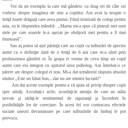
Voi da un exemplu la care mă gândesc cu drag ori de câte ori
vorbesc despre imaginea de sine a copiilor. Am avut la terapie o
fetiţă foarte drăguţă care avea pistrui. Fiind ironizată de colegi pentru
asta, ea le răspundea mândră: ,,Mama mi-a spus că pistruii mei sunt
stele pe care soarele le-a aşezat pe obrăjorii mei pentru a fi mai
frumoasă”.
Sau aş putea să ajut părinţii care au copii cu tulburări de spectru
autist cu o definiţie dată de o fetiţă de 6 ani care m-a uluit prin
profunzimea gândirii ei. În grupa ei venise de ceva timp un copil
autist care era integrat cu ajutorul unui psiholog. Am întrebat-o ce
părere are despre colegul ei nou. Mi-a dat următorul răspuns absolut
uluitor ,,Este un băiat bun,...dar nu are mintea lucrată!”
Am dat aceste exemple pentru a vă ajuta să priviţi dinspre copii
spre adulţi. Ascultaţi-i activ, acordaţi-le atenţia de care au atâta
nevoie şi sădiţi-le sentimentul de siguranţă şi încredere în
posibilităţile lor de corectare. În acest fel vor contracara efectele
sociale uneori devastatoare pe care tulburările de limbaj le pot
provoca.