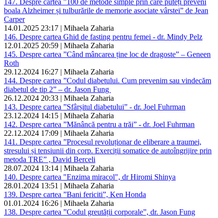
147. Despre cartea ”100 de metode simple prin care puteți preveni
boala Alzheimer și tulburările de memorie asociate vârstei” de Jean
Carper
14.01.2025 23:17 | Mihaela Zaharia
146. Despre cartea Ghid de fasting pentru femei - dr. Mindy Pelz
12.01.2025 20:59 | Mihaela Zaharia
145. Despre cartea ”Când mâncarea ține loc de dragoste” – Geneen
Roth
29.12.2024 16:27 | Mihaela Zaharia
144. Despre cartea ”Codul diabetului. Cum prevenim sau vindecăm
diabetul de tip 2” – dr. Jason Fung
26.12.2024 20:33 | Mihaela Zaharia
143. Despre cartea ”Sfârșitul diabetului” - dr. Joel Fuhrman
23.12.2024 14:15 | Mihaela Zaharia
142. Despre cartea ”Mănâncă pentru a trăi” - dr. Joel Fuhrman
22.12.2024 17:09 | Mihaela Zaharia
141. Despre cartea ”Procesul revoluționar de eliberare a traumei,
stresului și tensiunii din corp. Exerciții somatice de autoîngrijire prin
metoda TRE” , David Berceli
28.07.2024 13:14 | Mihaela Zaharia
140. Despre cartea "Enzima miracol", dr Hiromi Shinya
28.01.2024 13:51 | Mihaela Zaharia
139. Despre cartea ”Bani fericiti”, Ken Honda
01.01.2024 16:26 | Mihaela Zaharia
138. Despre cartea ”Codul greutății corporale”, dr. Jason Fung