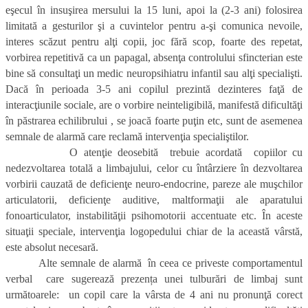
eşecul în insuşirea mersului la 15 luni, apoi la (2-3 ani) folosirea
limitată a gesturilor şi a cuvintelor pentru a-şi comunica nevoile,
interes scăzut pentru alţi copii, joc fără scop, foarte des repetat,
vorbirea repetitivă ca un papagal, absenţa controlului sfincterian este
bine să consultaţi un medic neuropsihiatru infantil sau alţi specialişti.
Dacă în perioada 3-5 ani copilul prezintă dezinteres faţă de
interacţiunile sociale, are o vorbire neinteligibilă, manifestă dificultăţi
în păstrarea echilibrului , se joacă foarte puţin etc, sunt de asemenea
semnale de alarmă care reclamă intervenţia specialiştilor.
O atenţie deosebită trebuie acordată copiilor cu
nedezvoltarea totală a limbajului, celor cu întârziere în dezvoltarea
vorbirii cauzată de deficienţe neuro-endocrine, pareze ale muşchilor
articulatorii, deficienţe auditive, maltformaţii ale aparatului
fonoarticulator, instabilităţii psihomotorii accentuate etc. În aceste
situaţii speciale, intervenţia logopedului chiar de la această vârstă,
este absolut necesară.
Alte semnale de alarmă în ceea ce priveste comportamentul
verbal care sugerează prezența unei tulburări de limbaj sunt
următoarele: un copil care la vârsta de 4 ani nu pronunţă corect