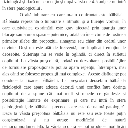
fiziologică şi dacă nu se menţin şi după vârsta de 4-5 ani,ele nu intră
în sfera patologicului .
O altă tuburare cu care m-am confruntat este bâlbâiala.
Bâlbâiala reprezintă o tulburare a ritmului şi a fluenţei vorbirii, în
care cursivitatea exprimării este grav afectată prin apariţia unor
blocaje sau a unor spasme puternice, odată cu încercările de rostire a
primelor silabe din propoziţii, sintagme sau chiar din cadrul unor
cuvinte. Deși nu este atât de frecventă, are implicații emoţionale
deosebite. Suferinţa nu se vede în oglindă, ci direct în sufletul
copilului. La vârsta preşcolară, odată cu dezvoltarea posibilităţilor
de formulare propoziţională pot să apară repetiţii, întreruperi, mai
ales când se folosesc propoziţii mai complexe. Aceste disfluenţe pot
conduce la fixarea bâlbâielii. La preşcolari deosebim bâlbâiala
fiziologică care apare adesea datorită unui conflict între dorinţa
copilului de a spune cât mai mult şi repede ce gândeşte şi
posibilităţile limitate de exprimare, şi care nu intră în sfera
patologicului, de bâlbâiala precoce care este de natură patologică.
Dacă la vârsta preşcolară bâlbâiala nu este sau este foarte puţin
conşientizată şi nu atrage modificări de natură
psihocomportamentală, la vârsta şcolară se pot produce modificări