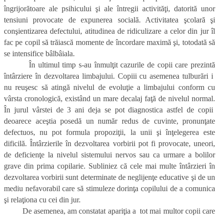
îngrijorătoare ale psihicului şi ale întregii activităţi, datorită unor
tensiuni provocate de expunerea socială. Activitatea şcolară şi
conşientizarea defectului, atitudinea de ridiculizare a celor din jur îl
fac pe copil să trăiască momente de încordare maximă şi, totodată să
se intensifice bâlbâiala.
În ultimul timp s-au înmulţit cazurile de copii care prezintă
întârziere în dezvoltarea limbajului. Copiii cu asemenea tulburări i
nu reuşesc să atingă nivelul de evoluţie a limbajului conform cu
vârsta cronologică, existând un mare decalaj faţă de nivelul normal.
În jurul vârstei de 3 ani deja se pot diagnostica astfel de copii
deoarece aceştia posedă un număr redus de cuvinte, pronunţate
defectuos, nu pot formula propoziţii, la unii şi înţelegerea este
dificilă. Întârzierile în dezvoltarea vorbirii pot fi provocate, uneori,
de deficienţe la nivelul sistemului nervos sau ca urmare a bolilor
grave din prima copilarie. Subliniez că cele mai multe întârzieri în
dezvoltarea vorbirii sunt determinate de neglijenţe educative şi de un
mediu nefavorabil care să stimuleze dorinţa copilului de a comunica
şi relaţiona cu cei din jur.
De asemenea, am constatat apariţia a tot mai multor copii care