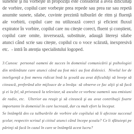
sunetele şi nu vorbeşte în propoziţii este considerat a avea dificultăţi
de vorbire, copilul care vorbeşte prea repede sau prea rar sau repetă
anumite sunete, silabe, cuvinte prezintă tulburări de ritm şi fluenţă
ale vorbirii, copilul care nu utilizează corect şi eficient fluxul
expirator în vorbire, copilul care nu citește corect, fluent și conștient,
copilul care omite, inversează, substituie, adaugă litereși silabe
atunci când scrie sau citește, copilul cu o voce scăzută, inexpresivă
etc. - intră în atenția specialistului logoped.
3.Cunosc personal oameni de succes în domeniul comunicării şi psihologiei
din străinătate care atunci când au fost mici au fost dislexici. Nivelul lor de
inteligenţă a fost mereu ridicat însă la şcoală au avut dificultăţi să înveţe să
citească, preferând alte mijloace de a învăţa: să observe ce fac alţii şi să facă
şi ei la fel, să privească la televizor, să asculte ce vorbesc oamenii sau emisiuni
de radio, etc. Ulterior au reuşit şi să citească şi au avut contribuţii foarte
importante în domeniul în care lucrează, dar cu mult efort la început.
Se întâmplă des ca tulburările de vorbire ale copilului să îi afecteze succesul
şcolar, respectiv scrisul şi cititul atunci când începe şcoala? Ce îi sfătuieşti pe
părinţi să facă în cazul în care se întâmplă acest lucru?