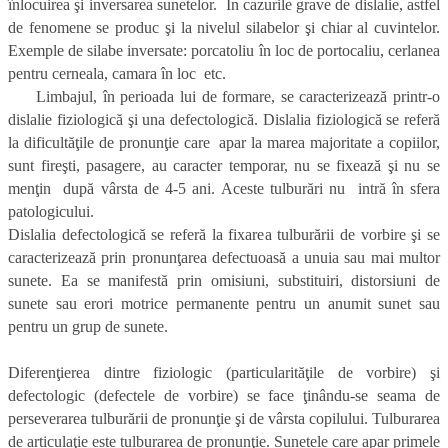
înlocuirea şi inversarea sunetelor. În cazurile grave de dislalie, astfel
de fenomene se produc şi la nivelul silabelor şi chiar al cuvintelor.
Exemple de silabe inversate: porcatoliu în loc de portocaliu, cerlanea
pentru cerneala, camara în loc etc.
Limbajul, în perioada lui de formare, se caracterizează printr-o
dislalie fiziologică şi una defectologică. Dislalia fiziologică se referă
la dificultăţile de pronunţie care apar la marea majoritate a copiilor,
sunt fireşti, pasagere, au caracter temporar, nu se fixează şi nu se
menţin după vârsta de 4-5 ani. Aceste tulburări nu intră în sfera
patologicului.
Dislalia defectologică se referă la fixarea tulburării de vorbire şi se
caracterizează prin pronunţarea defectuoasă a unuia sau mai multor
sunete. Ea se manifestă prin omisiuni, substituiri, distorsiuni de
sunete sau erori motrice permanente pentru un anumit sunet sau
pentru un grup de sunete.
Diferenţierea dintre fiziologic (particularităţile de vorbire) şi
defectologic (defectele de vorbire) se face ţinându-se seama de
perseverarea tulburării de pronunţie şi de vârsta copilului. Tulburarea
de articulaţie este tulburarea de pronunţie. Sunetele care apar primele