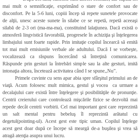
mai mult o semnificaţie, exprimând o stare de confort sau de
disconfort. Pe la 5-6 luni, copiii încep să repete sunetele provocate
de alţii, unesc aceste sunete în silabe ce se repetă, repetă aceeaşi
silabă de 2-3 ori (ma-ma-ma), constituind lalaţiunea. Dacă există o
atmosferă lingvistică favorabilă, progresele în achiziţia şi înţelegerea
limbajului sunt foarte rapide. Prin imitaţie copilul încearcă să emită
tot mai mult emisiunile verbale ale adultului. Dacă I se vorbeşte,
vocalizează ca răspuns încercând să întreţină comunicarea.
Răspunde prin gesturi la întrebări simple sau la alte gesturi, imită
intonaţia altora, încetează activitatea când I se spune,,Nu”.
Primele cuvinte cu sens apar abia spre sfârşitul primului an de
viaţă. Acum folosesc mult mimica, gestul şi vocea ca urmare a
decalajului care există între înţelegere şi posibilităţile de pronunţie.
Centrii creierului care controlează mişcările fizice se dezvoltă mai
repede decât centrii vorbirii. Cel mai important gest care reprezintă
un salt mental pentru bebeluş îl reprezintă arătatul cu
degetul(pointing-ul). Acest gest este tipic uman. Copilul înţelege
acest gest doar după ce începe să meargă de-a buşilea şi vrea să
atragă atenţia asupra unui lucru.