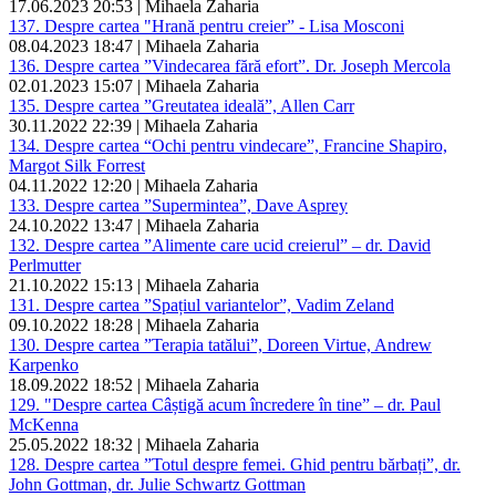
17.06.2023 20:53 | Mihaela Zaharia
137. Despre cartea "Hrană pentru creier” - Lisa Mosconi
08.04.2023 18:47 | Mihaela Zaharia
136. Despre cartea ”Vindecarea fără efort”. Dr. Joseph Mercola
02.01.2023 15:07 | Mihaela Zaharia
135. Despre cartea ”Greutatea ideală”, Allen Carr
30.11.2022 22:39 | Mihaela Zaharia
134. Despre cartea “Ochi pentru vindecare”, Francine Shapiro,
Margot Silk Forrest
04.11.2022 12:20 | Mihaela Zaharia
133. Despre cartea ”Supermintea”, Dave Asprey
24.10.2022 13:47 | Mihaela Zaharia
132. Despre cartea ”Alimente care ucid creierul” – dr. David
Perlmutter
21.10.2022 15:13 | Mihaela Zaharia
131. Despre cartea ”Spațiul variantelor”, Vadim Zeland
09.10.2022 18:28 | Mihaela Zaharia
130. Despre cartea ”Terapia tatălui”, Doreen Virtue, Andrew
Karpenko
18.09.2022 18:52 | Mihaela Zaharia
129. "Despre cartea Câștigă acum încredere în tine” – dr. Paul
McKenna
25.05.2022 18:32 | Mihaela Zaharia
128. Despre cartea ”Totul despre femei. Ghid pentru bărbați”, dr.
John Gottman, dr. Julie Schwartz Gottman