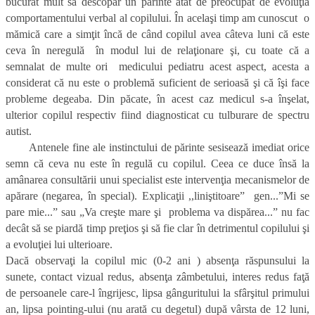
bucurat mult să descopăr un părinte atât de preocupat de evoluţia
comportamentului verbal al copilului. În acelaşi timp am cunoscut o
mămică care a simţit încă de când copilul avea câteva luni că este
ceva în neregulă în modul lui de relaţionare şi, cu toate că a
semnalat de multe ori medicului pediatru acest aspect, acesta a
considerat că nu este o problemă suficient de serioasă şi că îşi face
probleme degeaba. Din păcate, în acest caz medicul s-a înşelat,
ulterior copilul respectiv fiind diagnosticat cu tulburare de spectru
autist.
Antenele fine ale instinctului de părinte sesisează imediat orice
semn că ceva nu este în regulă cu copilul. Ceea ce duce însă la
amânarea consultării unui specialist este intervenţia mecanismelor de
apărare (negarea, în special). Explicaţii ,,liniştitoare” gen...”Mi se
pare mie...” sau „Va creşte mare şi problema va dispărea...” nu fac
decât să se piardă timp preţios şi să fie clar în detrimentul copilului şi
a evoluţiei lui ulterioare.
Dacă observaţi la copilul mic (0-2 ani ) absenţa răspunsului la
sunete, contact vizual redus, absenţa zâmbetului, interes redus faţă
de persoanele care-l îngrijesc, lipsa gânguritului la sfârşitul primului
an, lipsa pointing-ului (nu arată cu degetul) după vârsta de 12 luni,