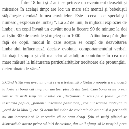
Între 18 luni şi 2 ani se petrece un eveniment deosebit şi
misterios în acelaşi timp: are loc un mare salt mental şi bebeluşul
stăpâneşte deodată lumea cuvintelor. Este ceea ce specialiştii
numesc ,,explozia de limbaj “. La 22 de luni, la mijlocul exploziei de
limbaj, un copil învaţă un cuvânt nou la fiecare 90 de minute; la doi
ani ştiu 300 de cuvinte şi înţeleg cam 1000. Atitudinea părinţilor
faţă de copil, modul în care aceţtia se ocupî de dezvoltarea
limbajului influențează decisiv evoluția comportamentului verbal.
Limbajul simplu şi cât mai clar al adulţilor contribuie în cea mai
mare măsură la înlăturarea particularităților trecătoare ale pronunţării
determinate de vârstă .
5.Când fetiţa mea avea un an şi ceva a trebuit să o lăsăm o noapte şi o zi acasă
la fosta ei bonă cât timp noi am fost plecaţi din ţară. Cum bona ei nu o mai
văzuse de mult timp am lăsat-o cu „dicţionarul” scris pe o foaie: „dita”
înseamnă papuci, „pononi” înseamnă pantaloni, „ceai” înseamnă lapte (de la
„ceai de la Muu”), etc. Şi acum îmi e dor de cuvintele de atunci şi o perioadă
nu am intervenit să le corectăm că ne erau dragi. Ştiu că mulţi părinţi se
distrează de aceste prime stâlciri de cuvinte, dar unii ajung să le menţină prea