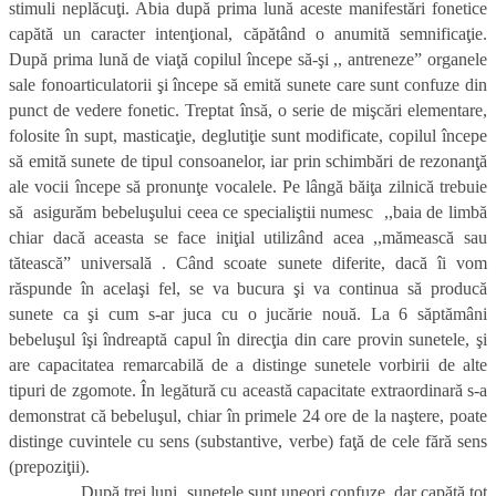
stimuli neplăcuţi. Abia după prima lună aceste manifestări fonetice
capătă un caracter intenţional, căpătând o anumită semnificaţie.
După prima lună de viaţă copilul începe să-şi ,, antreneze” organele
sale fonoarticulatorii şi începe să emită sunete care sunt confuze din
punct de vedere fonetic. Treptat însă, o serie de mişcări elementare,
folosite în supt, masticaţie, deglutiţie sunt modificate, copilul începe
să emită sunete de tipul consoanelor, iar prin schimbări de rezonanţă
ale vocii începe să pronunţe vocalele. Pe lângă băiţa zilnică trebuie
să asigurăm bebeluşului ceea ce specialiştii numesc ,,baia de limbă
chiar dacă aceasta se face iniţial utilizând acea ,,mămească sau
tătească” universală . Când scoate sunete diferite, dacă îi vom
răspunde în acelaşi fel, se va bucura şi va continua să producă
sunete ca şi cum s-ar juca cu o jucărie nouă. La 6 săptămâni
bebeluşul îşi îndreaptă capul în direcţia din care provin sunetele, şi
are capacitatea remarcabilă de a distinge sunetele vorbirii de alte
tipuri de zgomote. În legătură cu această capacitate extraordinară s-a
demonstrat că bebeluşul, chiar în primele 24 ore de la naştere, poate
distinge cuvintele cu sens (substantive, verbe) faţă de cele fără sens
(prepoziţii).
După trei luni, sunetele sunt uneori confuze, dar capătă tot