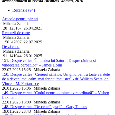
articol publicat in revista Business Woman, 2010
Recenzie (94)
Articole pentru părinti
Mihaela Zaharia
28
123167
26.04.2021
Recenzii de carte
Mihaela Zaharia
150
47697
22.07.2025
De zi cu zi
Mihaela Zaharia
91
141044
26.01.2025
151. Despre cartea ”În umbra lui Saturn. Despre rănirea și
vindecarea bărbaților” – James Hollis
22.07.2025 15:25 | Mihaela Zaharia
150. Despre cartea ”Creierul sănătos. Un ghid pentru toate vârstele
de a deveni mai calm, mai fericit, mai isteț” - dr. William Sears, dr.
Vincent M. Fortanasce
26.01.2025 15:06 | Mihaela Zaharia
149. Despre cartea ”Codul pentru o minte extraordinară” – Vishen
Lakhiani
22.01.2025 13:00 | Mihaela Zaharia
148. Despre cartea ”De ce te îngrași” – Gary Taubes
19.01.2025 23:43 | Mihaela Zaharia