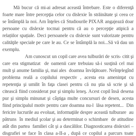
Mă bucur că mi-ai adresat această întrebare. Este o diferenţă
foarte mare între percepţia celor cu dislexie în străinătate şi ceea ce
se întâmplă la noi. Am înţeles că Studiourile PIXAR angajează doar
persoane cu dislexie tocmai pentru că au o percepţie atipică a
relațiilor spațiale. Deci persoanele cu dislexie sunt valorizate pentru
calităţile speciale pe care le au. Ce se întâmplă la noi...Să vă dau un
exemplu.
Am cunoscut un copil care avea tulburări de scris- citit şi
care era stigmatizat de oamenii care trebuiau să-i susţină cel mai
mult şi anume familia şi, mai ales doamna învăţătoare. Neînţelegînd
problema reală a copilului respectiv , acesta era ameninţat cu
repetenţia şi umilit în faţa clasei pentru că nu ştia să scrie şi să
citească fiind considerat pur şi simplu leneş. Acest copil însă desena
pur şi simplu minunat şi câştiga multe concursuri de desen, acesta
fiind principalul motiv pentru care doamna nu-l lăsa repetent... Din
fericire lucrurile au evoluat, informaţiile despre această tulburare au
pătruns în mediul şcolar şi au determinat o schimbare de atitudine
atât din partea familiei cât şi a dascălilor. Diagnosticarea dislexiei –
disgrafiei se face în clasa a-II-a , după ce copilul a parcurs toate