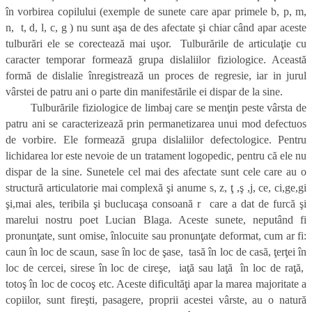
în vorbirea copilului (exemple de sunete care apar primele b, p, m,
n, t, d, l, c, g ) nu sunt aşa de des afectate şi chiar când apar aceste
tulburări ele se corectează mai uşor. Tulburările de articulaţie cu
caracter temporar formează grupa dislaliilor fiziologice. Această
formă de dislalie înregistrează un proces de regresie, iar in jurul
vârstei de patru ani o parte din manifestările ei dispar de la sine.
Tulburările fiziologice de limbaj care se menţin peste vârsta de
patru ani se caracterizează prin permanetizarea unui mod defectuos
de vorbire. Ele formează grupa dislaliilor defectologice. Pentru
lichidarea lor este nevoie de un tratament logopedic, pentru că ele nu
dispar de la sine. Sunetele cel mai des afectate sunt cele care au o
structură articulatorie mai complexă şi anume s, z, ţ ,ş ,j, ce, ci,ge,gi
şi,mai ales, teribila şi buclucaşa consoană r care a dat de furcă şi
marelui nostru poet Lucian Blaga. Aceste sunete, neputând fi
pronunţate, sunt omise, înlocuite sau pronunţate deformat, cum ar fi:
caun în loc de scaun, sase în loc de şase, tasă în loc de casă, ţerţei în
loc de cercei, sirese în loc de cireşe, iaţă sau laţă în loc de raţă,
totoş în loc de cocoş etc. Aceste dificultăţi apar la marea majoritate a
copiilor, sunt fireşti, pasagere, proprii acestei vârste, au o natură