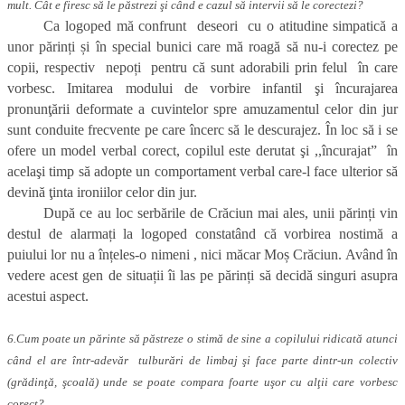
mult. Cât e firesc să le păstrezi şi când e cazul să intervii să le corectezi?
Ca logoped mă confrunt deseori cu o atitudine simpatică a
unor părinți și în special bunici care mă roagă să nu-i corectez pe
copii, respectiv nepoți pentru că sunt adorabili prin felul în care
vorbesc. Imitarea modului de vorbire infantil şi încurajarea
pronunţării deformate a cuvintelor spre amuzamentul celor din jur
sunt conduite frecvente pe care încerc să le descurajez. În loc să i se
ofere un model verbal corect, copilul este derutat şi ,,încurajat” în
acelaşi timp să adopte un comportament verbal care-l face ulterior să
devină ţinta ironiilor celor din jur.
După ce au loc serbările de Crăciun mai ales, unii părinți vin
destul de alarmați la logoped constatând că vorbirea nostimă a
puiului lor nu a înțeles-o nimeni , nici măcar Moș Crăciun. Având în
vedere acest gen de situații îi las pe părinți să decidă singuri asupra
acestui aspect.
6.Cum poate un părinte să păstreze o stimă de sine a copilului ridicată atunci
când el are într-adevăr tulburări de limbaj şi face parte dintr-un colectiv
(grădinţă, şcoală) unde se poate compara foarte uşor cu alţii care vorbesc
corect?