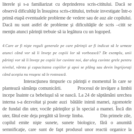
literele şi s-a familiarizat cu deprinderea scris-cititului. Dacă se
observă dificultăţi în însuşirea scris-cititului, trebuie investigate într-o
primă etapă eventualele probleme de vedere sau de auz ale copilului.
Dacă nu sunt astfel de probleme şi dificultăţile de scris –citit se
menţin atunci părinţii trebuie să ia legătura cu un logoped.
4.Care ar fi nişte reguli generale pe care părinţii ar fi indicat să le urmeze
atunci când vor să îi înveţe pe copiii lor să vorbească? De exemplu, unii
părinţi vor să îi înveţe pe copiii lor cuvinte noi, dar aleg cuvinte grele pentru
nivelul, vârsta şi capacitatea copiilor şi apoi se plâng sau devin îngrijoraţi
când aceştia nu reuşesc să le rostească.
Interacţiunea timpurie cu părinţii e momentul în care se
plantează sămânţa comunicării. Procesul de invăţare a limbii
incepe înainte ca bebeluşul să se nască. La 24 de săptămâni urechea
interna s-a dezvoltat şi poate auzi bătăile inimii mamei, zgomotele
de fundal din uter, vocile părinţilor şi în special a mamei. Încă din
uter, fătul este deja pregătit să înveţe limba. Din primele zile,
copilul emite nişte sunete, sunete biologice, fără o anumită
semnificaţie, care sunt de fapt produsul unor reactii organice la