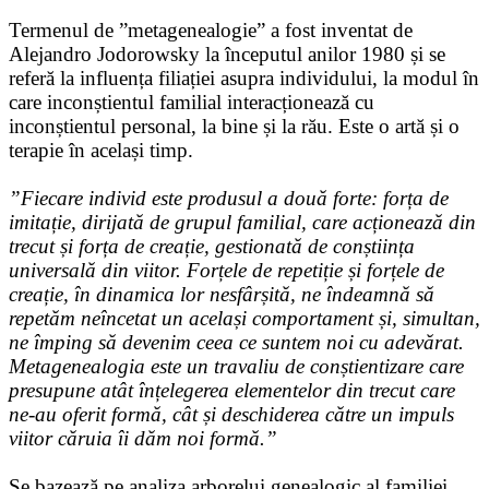
Termenul de ”metagenealogie” a fost inventat de
Alejandro Jodorowsky la începutul anilor 1980 și se
referă la influența filiației asupra individului, la modul în
care inconștientul familial interacționează cu
inconștientul personal, la bine și la rău. Este o artă și o
terapie în același timp.
”Fiecare individ este produsul a două forte: forța de
imitație, dirijată de grupul familial, care acționează din
trecut și forța de creație, gestionată de conștiința
universală din viitor. Forțele de repetiție și forțele de
creație, în dinamica lor nesfârșită, ne îndeamnă să
repetăm neîncetat un același comportament și, simultan,
ne împing să devenim ceea ce suntem noi cu adevărat.
Metagenealogia este un travaliu de conștientizare care
presupune atât înțelegerea elementelor din trecut care
ne-au oferit formă, cât și deschiderea către un impuls
viitor căruia îi dăm noi formă.”
Se bazează pe analiza arborelui genealogic al familiei,