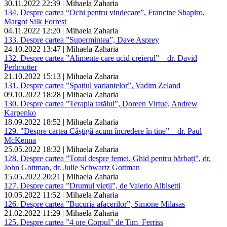
30.11.2022 22:39 | Mihaela Zaharia
134. Despre cartea “Ochi pentru vindecare”, Francine Shapiro,
Margot Silk Forrest
04.11.2022 12:20 | Mihaela Zaharia
133. Despre cartea ”Supermintea”, Dave Asprey
24.10.2022 13:47 | Mihaela Zaharia
132. Despre cartea ”Alimente care ucid creierul” – dr. David
Perlmutter
21.10.2022 15:13 | Mihaela Zaharia
131. Despre cartea ”Spațiul variantelor”, Vadim Zeland
09.10.2022 18:28 | Mihaela Zaharia
130. Despre cartea ”Terapia tatălui”, Doreen Virtue, Andrew
Karpenko
18.09.2022 18:52 | Mihaela Zaharia
129. "Despre cartea Câștigă acum încredere în tine” – dr. Paul
McKenna
25.05.2022 18:32 | Mihaela Zaharia
128. Despre cartea ”Totul despre femei. Ghid pentru bărbați”, dr.
John Gottman, dr. Julie Schwartz Gottman
15.05.2022 20:21 | Mihaela Zaharia
127. Despre cartea ”Drumul vieții”, de Valerio Albisetti
10.05.2022 11:52 | Mihaela Zaharia
126. Despre cartea ”Bucuria afacerilor”, Simone Milasas
21.02.2022 11:29 | Mihaela Zaharia
125. Despre cartea ”4 ore Corpul” de Tim Ferriss