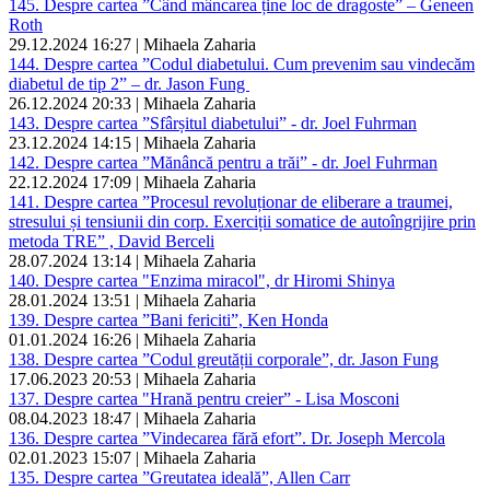
145. Despre cartea ”Când mâncarea ține loc de dragoste” – Geneen
Roth
29.12.2024 16:27 | Mihaela Zaharia
144. Despre cartea ”Codul diabetului. Cum prevenim sau vindecăm
diabetul de tip 2” – dr. Jason Fung
26.12.2024 20:33 | Mihaela Zaharia
143. Despre cartea ”Sfârșitul diabetului” - dr. Joel Fuhrman
23.12.2024 14:15 | Mihaela Zaharia
142. Despre cartea ”Mănâncă pentru a trăi” - dr. Joel Fuhrman
22.12.2024 17:09 | Mihaela Zaharia
141. Despre cartea ”Procesul revoluționar de eliberare a traumei,
stresului și tensiunii din corp. Exerciții somatice de autoîngrijire prin
metoda TRE” , David Berceli
28.07.2024 13:14 | Mihaela Zaharia
140. Despre cartea "Enzima miracol", dr Hiromi Shinya
28.01.2024 13:51 | Mihaela Zaharia
139. Despre cartea ”Bani fericiti”, Ken Honda
01.01.2024 16:26 | Mihaela Zaharia
138. Despre cartea ”Codul greutății corporale”, dr. Jason Fung
17.06.2023 20:53 | Mihaela Zaharia
137. Despre cartea "Hrană pentru creier” - Lisa Mosconi
08.04.2023 18:47 | Mihaela Zaharia
136. Despre cartea ”Vindecarea fără efort”. Dr. Joseph Mercola
02.01.2023 15:07 | Mihaela Zaharia
135. Despre cartea ”Greutatea ideală”, Allen Carr