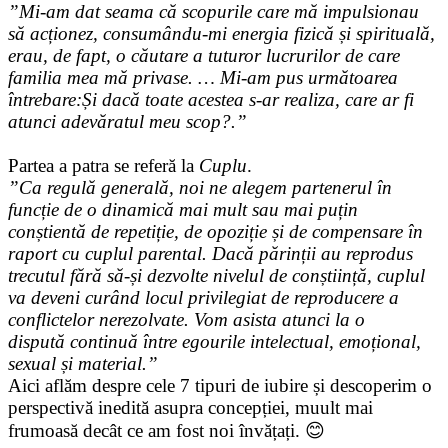
”Mi-am dat seama că scopurile care mă impulsionau
să acționez, consumându-mi energia fizică și spirituală,
erau, de fapt, o căutare a tuturor lucrurilor de care
familia mea mă privase. … Mi-am pus următoarea
întrebare:Și dacă toate acestea s-ar realiza, care ar fi
atunci adevăratul meu scop?.”
Partea a patra se referă la
Cuplu
.
”Ca regulă generală, noi ne alegem partenerul în
funcție de o dinamică mai mult sau mai puțin
conștientă de repetiție, de opoziție și de compensare în
raport cu cuplul parental. Dacă părinții au reprodus
trecutul fără să-și dezvolte nivelul de conștiință, cuplul
va deveni curând locul privilegiat de reproducere a
conflictelor nerezolvate. Vom asista atunci la o
dispută continuă între egourile intelectual, emoțional,
sexual și material.”
Aici aflăm despre cele 7 tipuri de iubire și descoperim o
perspectivă inedită asupra concepției, muult mai
frumoasă decât ce am fost noi învățați. 😊