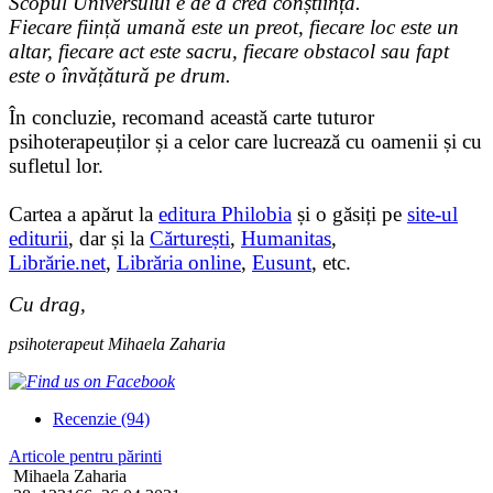
Scopul Universului e de a crea conștiință.
Fiecare ființă umană este un preot, fiecare loc este un
altar, fiecare act este sacru, fiecare obstacol sau fapt
este o învățătură pe drum.
În concluzie, recomand această carte tuturor
psihoterapeuților și a celor care lucrează cu oamenii și cu
sufletul lor.
Cartea a apărut la
editura Philobia
și o găsiți pe
site-ul
editurii
, dar și la
Cărturești
,
Humanitas
,
Librărie.net
,
Librăria online
,
Eusunt
, etc.
Cu drag,
psihoterapeut Mihaela Zaharia
Recenzie (94)
Articole pentru părinti
Mihaela Zaharia