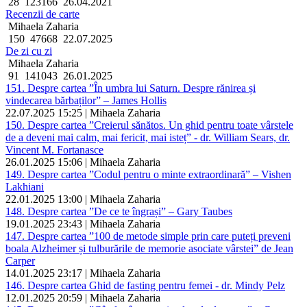
28
123166
26.04.2021
Recenzii de carte
Mihaela Zaharia
150
47668
22.07.2025
De zi cu zi
Mihaela Zaharia
91
141043
26.01.2025
151. Despre cartea ”În umbra lui Saturn. Despre rănirea și
vindecarea bărbaților” – James Hollis
22.07.2025 15:25 | Mihaela Zaharia
150. Despre cartea ”Creierul sănătos. Un ghid pentru toate vârstele
de a deveni mai calm, mai fericit, mai isteț” - dr. William Sears, dr.
Vincent M. Fortanasce
26.01.2025 15:06 | Mihaela Zaharia
149. Despre cartea ”Codul pentru o minte extraordinară” – Vishen
Lakhiani
22.01.2025 13:00 | Mihaela Zaharia
148. Despre cartea ”De ce te îngrași” – Gary Taubes
19.01.2025 23:43 | Mihaela Zaharia
147. Despre cartea ”100 de metode simple prin care puteți preveni
boala Alzheimer și tulburările de memorie asociate vârstei” de Jean
Carper
14.01.2025 23:17 | Mihaela Zaharia
146. Despre cartea Ghid de fasting pentru femei - dr. Mindy Pelz
12.01.2025 20:59 | Mihaela Zaharia