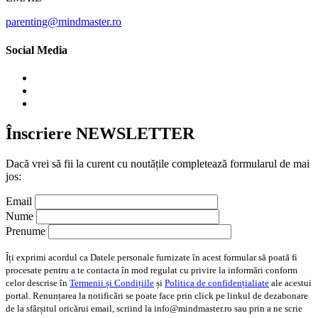
parenting@mindmaster.ro
Social Media
Înscriere NEWSLETTER
Dacă vrei să fii la curent cu noutățile completează formularul de mai
jos:
Email
Nume
Prenume
Îți exprimi acordul ca Datele personale furnizate în acest formular să poată fi
procesate pentru a te contacta în mod regulat cu privire la informări conform
celor descrise în
Termenii și Condițiile
și
Politica de confidențialiate
ale acestui
portal. Renunțarea la notificări se poate face prin click pe linkul de dezabonare
de la sfârșitul oricărui email, scriind la info@mindmaster.ro sau prin a ne scrie