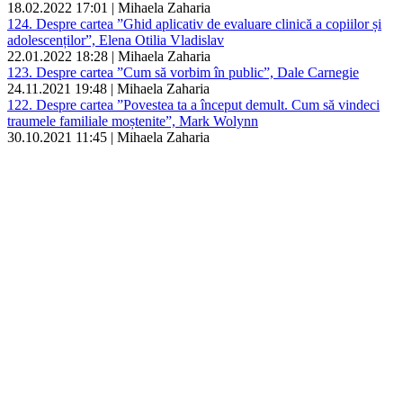
18.02.2022 17:01 | Mihaela Zaharia
124. Despre cartea ”Ghid aplicativ de evaluare clinică a copiilor și
adolescenților”, Elena Otilia Vladislav
22.01.2022 18:28 | Mihaela Zaharia
123. Despre cartea ”Cum să vorbim în public”, Dale Carnegie
24.11.2021 19:48 | Mihaela Zaharia
122. Despre cartea ”Povestea ta a început demult. Cum să vindeci
traumele familiale moștenite”, Mark Wolynn
30.10.2021 11:45 | Mihaela Zaharia