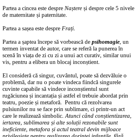
Partea a cincea este despre
Naștere
și despre cele 5 nivele
de maternitate și paternitate.
Partea a sașea este despre
Frați.
Partea a șaptea începe să vorbească de
psihomagie
, un
termen inventat de autor, care se referă la punerea în
scenă în viața de zi cu zi a unui act curativ, similar unui
vis, pentru a elibera un blocaj inconștient.
El consideră că singur, cuvântul, poate să dezvăluie o
problemă, dar nu o poate vindeca fiindcă singurele
cuvinte capabile să vindece inconștientul sunt
rugăciunea și incantația și astfel el trebuie abordat prin
teatru, poezie și metaforă. Pentru că rezolvarea
pulsiunilor nu se face prin sublimare, ci printr-un act
care le realizează simbolic.
Atunci când conștientizarea,
iertarea, sublimarea și alte soluții rezonabile sunt
ineficiente, metafora și actul teatral devin mijloace
privilegiate pentru realizarea dorinței infantile, fără