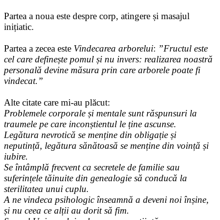
Partea a noua este despre corp, atingere și masajul
inițiatic.
Partea a zecea este
Vindecarea arborelui
:
”Fructul este
cel care definește pomul și nu invers: realizarea noastră
personală devine măsura prin care arborele poate fi
vindecat.”
Alte citate care mi-au plăcut:
Problemele corporale și mentale sunt răspunsuri la
traumele pe care inconștientul le ține ascunse.
Legătura nevrotică se menține din obligație și
neputință, legătura sănătoasă se menține din voință și
iubire.
Se întâmplă frecvent ca secretele de familie sau
suferințele tăinuite din genealogie să conducă la
sterilitatea unui cuplu.
A ne vindeca psihologic înseamnă a deveni noi înșine,
și nu ceea ce alții au dorit să fim.