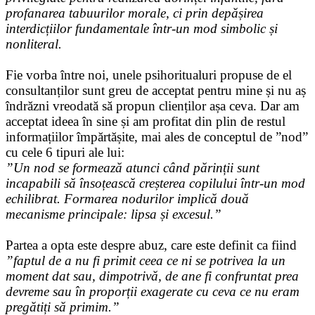
profanarea tabuurilor morale, ci prin depășirea
interdicțiilor fundamentale într-un mod simbolic și
nonliteral.
Fie vorba între noi, unele psihoritualuri propuse de el
consultanților sunt greu de acceptat pentru mine și nu aș
îndrăzni vreodată să propun clienților așa ceva. Dar am
acceptat ideea în sine și am profitat din plin de restul
informațiilor împărtășite, mai ales de conceptul de ”nod”
cu cele 6 tipuri ale lui:
”Un nod se formează atunci când părinții sunt
incapabili să însoțească creșterea copilului într-un mod
echilibrat. Formarea nodurilor implică două
mecanisme principale: lipsa și excesul.”
Partea a opta este despre abuz, care este definit ca fiind
”faptul de a nu fi primit ceea ce ni se potrivea la un
moment dat sau, dimpotrivă, de ane fi confruntat prea
devreme sau în proporții exagerate cu ceva ce nu eram
pregătiți să primim.”