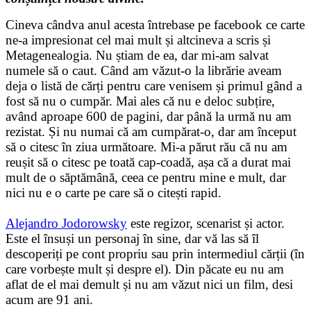
Cineva cândva anul acesta întrebase pe facebook ce carte
ne-a impresionat cel mai mult și altcineva a scris și
Metagenealogia. Nu știam de ea, dar mi-am salvat
numele să o caut. Când am văzut-o la librărie aveam
deja o listă de cărți pentru care venisem și primul gând a
fost să nu o cumpăr. Mai ales că nu e deloc subțire,
având aproape 600 de pagini, dar până la urmă nu am
rezistat. Și nu numai că am cumpărat-o, dar am început
să o citesc în ziua următoare. Mi-a părut rău că nu am
reușit să o citesc pe toată cap-coadă, așa că a durat mai
mult de o săptămână, ceea ce pentru mine e mult, dar
nici nu e o carte pe care să o citești rapid.
Alejandro Jodorowsky
este regizor, scenarist și actor.
Este el însuși un personaj în sine, dar vă las să îl
descoperiți pe cont propriu sau prin intermediul cărții (în
care vorbește mult și despre el). Din păcate eu nu am
aflat de el mai demult și nu am văzut nici un film, desi
acum are 91 ani.