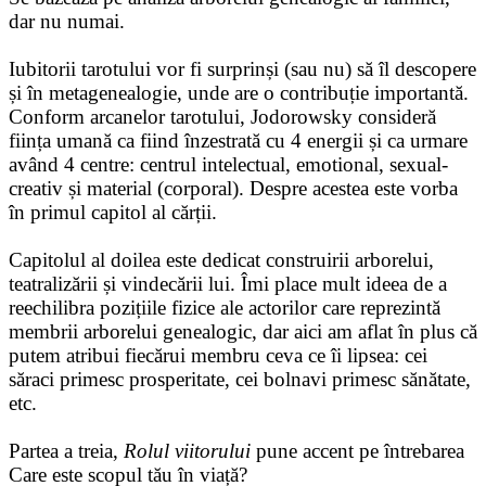
dar nu numai.
Iubitorii tarotului vor fi surprinși (sau nu) să îl descopere
și în metagenealogie, unde are o contribuție importantă.
Conform arcanelor tarotului, Jodorowsky consideră
ființa umană ca fiind înzestrată cu 4 energii și ca urmare
având 4 centre: centrul intelectual, emotional, sexual-
creativ și material (corporal). Despre acestea este vorba
în primul capitol al cărții.
Capitolul al doilea este dedicat construirii arborelui,
teatralizării și vindecării lui. Îmi place mult ideea de a
reechilibra pozițiile fizice ale actorilor care reprezintă
membrii arborelui genealogic, dar aici am aflat în plus că
putem atribui fiecărui membru ceva ce îi lipsea: cei
săraci primesc prosperitate, cei bolnavi primesc sănătate,
etc.
Partea a treia,
Rolul viitorului
pune accent pe întrebarea
Care este scopul tău în viață?