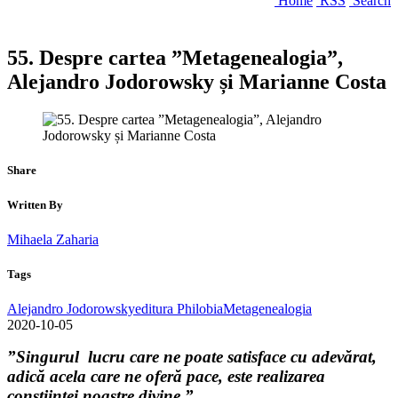
Home
RSS
Search
55. Despre cartea ”Metagenealogia”,
Alejandro Jodorowsky și Marianne Costa
Share
Written By
Mihaela Zaharia
Tags
Alejandro Jodorowsky
editura Philobia
Metagenealogia
2020-10-05
”Singurul lucru care ne poate satisface cu adevărat,
adică acela care ne oferă pace, este realizarea
conștiinței noastre divine.”