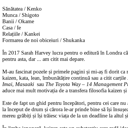
Sănătatea / Kenko
Munca / Shigoto
Banii / Okame
Casa / Ie
Relațiile / Kankei
Formarea de noi obiceiuri / Shukanka
În 2017 Sarah Harvey lucra pentru o editură în Londra cân
pentru asta, dar ... am citit mai depare.
M-au fascinat pozele și primele pagini și mi-aș fi dorit ca 
kaizen, kata, lean, îmbunătățire continuă sau a citit carțile
Imai, Masaaki
sau
The Toyota Way – 14 Management Prin
aduce mai mult motivația de a transfera filosofia kaizen și 
Este de fapt un ghid pentru începători, pentru cei care nu a
la început de drum și cărora le-ar prinde bine să își însușea
mereu grăbiți și își trăiesc viața de la un deadline la altul 