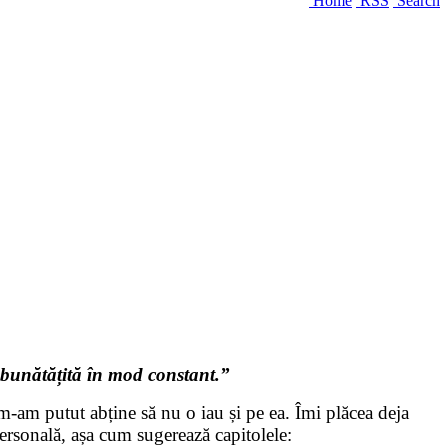
Home
RSS
Search
îmbunătățită în mod constant.”
-am putut abține să nu o iau și pe ea. Îmi plăcea deja
ersonală, așa cum sugerează capitolele: