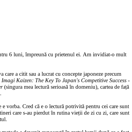
ntru 6 luni, împreună cu prietenul ei. Am invidiat-o mult
eva care a citit sau a lucrat cu concepte japoneze precum
 Imagi Kaizen: The Key To Japan's Competitive Success -
er
(singura mea lectură serioasă în domeniu), cartea de față
.
 e vorba. Cred că e o lectură potrivită pentru cei care sunt
neri care s-au pierdut în rutina vieții de zi cu zi, care sunt
ntul.