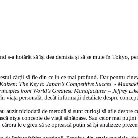
d s-a hotărât să își dea demisia și să se mute în Tokyo, pe
restul cărții să fie din ce în ce mai profund. Dar pentru cin
Kaizen: The Key to Japan’s Competitive Succes - Maasaki
ciples from World’s Greatesc Manufacturer – Jeffrey Lik
în viața personală, decât informații detaliate despre concept
u auzit niciodată de metodă și sunt curioși să afle despre ce
scă niște concepte de viață sănătoase. Sau celor mai puțini ti
și cărora le e greu să se oprească puțin să își analizeze preze