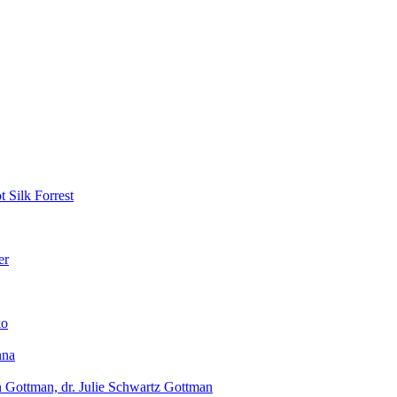
 Silk Forrest
er
ko
nna
hn Gottman, dr. Julie Schwartz Gottman