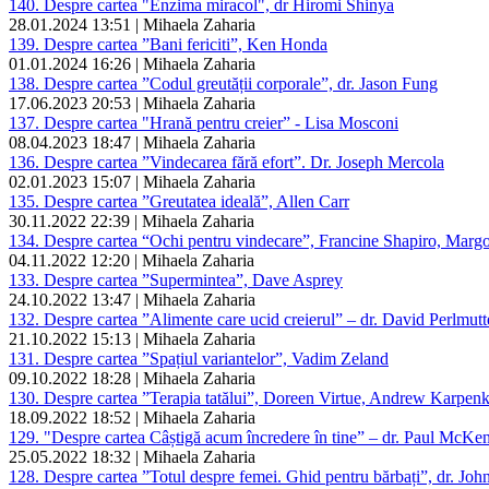
140. Despre cartea "Enzima miracol", dr Hiromi Shinya
28.01.2024 13:51 | Mihaela Zaharia
139. Despre cartea ”Bani fericiti”, Ken Honda
01.01.2024 16:26 | Mihaela Zaharia
138. Despre cartea ”Codul greutății corporale”, dr. Jason Fung
17.06.2023 20:53 | Mihaela Zaharia
137. Despre cartea "Hrană pentru creier” - Lisa Mosconi
08.04.2023 18:47 | Mihaela Zaharia
136. Despre cartea ”Vindecarea fără efort”. Dr. Joseph Mercola
02.01.2023 15:07 | Mihaela Zaharia
135. Despre cartea ”Greutatea ideală”, Allen Carr
30.11.2022 22:39 | Mihaela Zaharia
134. Despre cartea “Ochi pentru vindecare”, Francine Shapiro, Margot
04.11.2022 12:20 | Mihaela Zaharia
133. Despre cartea ”Supermintea”, Dave Asprey
24.10.2022 13:47 | Mihaela Zaharia
132. Despre cartea ”Alimente care ucid creierul” – dr. David Perlmutt
21.10.2022 15:13 | Mihaela Zaharia
131. Despre cartea ”Spațiul variantelor”, Vadim Zeland
09.10.2022 18:28 | Mihaela Zaharia
130. Despre cartea ”Terapia tatălui”, Doreen Virtue, Andrew Karpen
18.09.2022 18:52 | Mihaela Zaharia
129. "Despre cartea Câștigă acum încredere în tine” – dr. Paul McKe
25.05.2022 18:32 | Mihaela Zaharia
128. Despre cartea ”Totul despre femei. Ghid pentru bărbați”, dr. Jo