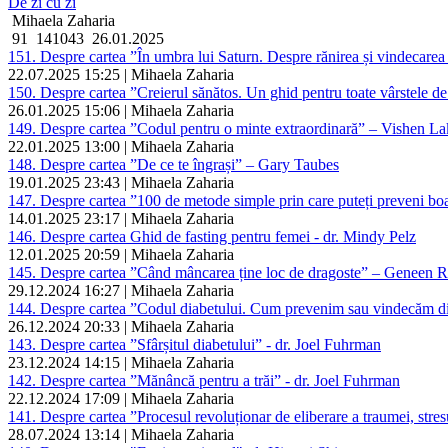
De zi cu zi
Mihaela Zaharia
91
141043
26.01.2025
151. Despre cartea ”În umbra lui Saturn. Despre rănirea și vindecarea
22.07.2025 15:25 | Mihaela Zaharia
150. Despre cartea ”Creierul sănătos. Un ghid pentru toate vârstele de 
26.01.2025 15:06 | Mihaela Zaharia
149. Despre cartea ”Codul pentru o minte extraordinară” – Vishen La
22.01.2025 13:00 | Mihaela Zaharia
148. Despre cartea ”De ce te îngrași” – Gary Taubes
19.01.2025 23:43 | Mihaela Zaharia
147. Despre cartea ”100 de metode simple prin care puteți preveni boa
14.01.2025 23:17 | Mihaela Zaharia
146. Despre cartea Ghid de fasting pentru femei - dr. Mindy Pelz
12.01.2025 20:59 | Mihaela Zaharia
145. Despre cartea ”Când mâncarea ține loc de dragoste” – Geneen R
29.12.2024 16:27 | Mihaela Zaharia
144. Despre cartea ”Codul diabetului. Cum prevenim sau vindecăm dia
26.12.2024 20:33 | Mihaela Zaharia
143. Despre cartea ”Sfârșitul diabetului” - dr. Joel Fuhrman
23.12.2024 14:15 | Mihaela Zaharia
142. Despre cartea ”Mănâncă pentru a trăi” - dr. Joel Fuhrman
22.12.2024 17:09 | Mihaela Zaharia
141. Despre cartea ”Procesul revoluționar de eliberare a traumei, stres
28.07.2024 13:14 | Mihaela Zaharia