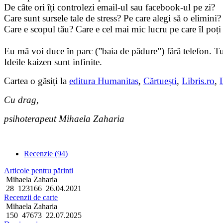
De câte ori îți controlezi email-ul sau facebook-ul pe zi?
Care sunt sursele tale de stress? Pe care alegi să o elimini?
Care e scopul tău? Care e cel mai mic lucru pe care îl poți 
Eu mă voi duce în parc (”baia de pădure”) fără telefon. T
Ideile kaizen sunt infinite.
Cartea o găsiți la
editura Humanitas
,
Cărtuești
,
Libris.ro
,
Cu drag,
psihoterapeut Mihaela Zaharia
Recenzie (94)
Articole pentru părinti
Mihaela Zaharia
28
123166
26.04.2021
Recenzii de carte
Mihaela Zaharia
150
47673
22.07.2025