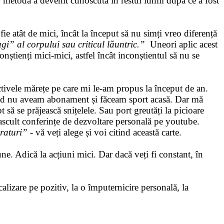
r metoda a devenit cunoscută în restul lumii după ce a fost
fie atât de mici, încât la început să nu simți vreo diferență
gi” al corpului sau criticul lăuntric.”
Uneori aplic acest
conștienți mici-mici, astfel încât inconștientul să nu se
ctivele mărețe pe care mi le-am propus la început de an.
ând nu aveam abonament și făceam sport acasă. Dar mă
t să se prăjească snițelele. Sau port greutăți la picioare
 ascult conferințe de dezvoltare personală pe youtube.
raturi”
- vă veți alege și voi citind această carte.
iune. Adică la acțiuni mici. Dar dacă veți fi constant, în
lizare pe pozitiv, la o împuternicire personală, la