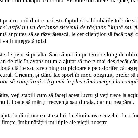
ea de îmbunătățire continuă. Provine din artele marțiale, da
.
 pentru unii dintre noi este faptul că schimbările trebuie să 
și astfel nu va declanșa sistemul de răspuns ”luptă sau fu
tă ar putea să se răzvrătească, le cer clienților să facă pași 
 va fi integrată total.
te de pe o zi pe alta. Sau să mă țin pe termne lung de obie
an de zile în avans nu m-a ajutat să merg mai des decât c
ouă clătite sau stretching cu picioarele pe calorifer cât aștep
curat. Oricum, și când fac sport în mod obișnuit, prefer să
 doar să cumpărați o legumă în plus când mergeți la cumpă
te, veți stabili cum să faceți acest lucru și veți trece la acț
mult. Poate să măriți frecvența sau durata, dar nu neapărat.
tă la diminuarea stresului, la eliminarea scuzelor, la o foca
firește, îmbunătățiri multiple ale vieții noastre.