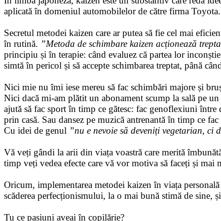
În limba japoneză, kaizen este un substantiv care redă ide
aplicată în domeniul automobilelor de către firma Toyota
Secretul metodei kaizen care ar putea să fie cel mai eficient
în rutină.
”Metoda de schimbare kaizen acționează treptat 
principiu și în terapie: când evaluez că partea lor inconștien
simtă în pericol și să accepte schimbarea treptat, până când
Nici mie nu îmi iese mereu să fac schimbări majore și bruș
Nici dacă mi-am plătit un abonament scump la sală pe un 
ajută să fac sport în timp ce gătesc: fac genoflexiuni între d
prin casă. Sau dansez pe muzică antrenantă în timp ce fac 
Cu idei de genul
”nu e nevoie să deveniți vegetarian, ci
Vă veți gândi la arii din viața voastră care merită îmbunătăți
timp veți vedea efecte care vă vor motiva să faceți și mai 
Oricum, implementarea metodei kaizen în viața personală aju
scăderea perfecționismului, la o mai bună stimă de sine, și 
Tu ce pasiuni aveai în copilărie?