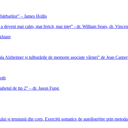
 bărbaților” – James Hollis
a deveni mai calm, mai fericit, mai isteț” - dr. William Sears, dr. Vince
khiani
la Alzheimer și tulburările de memorie asociate vârstei” de Jean Carper
oth
betul de tip 2” – dr. Jason Fung
ului și tensiunii din corp. Exerciții somatice de autoîngrijire prin meto