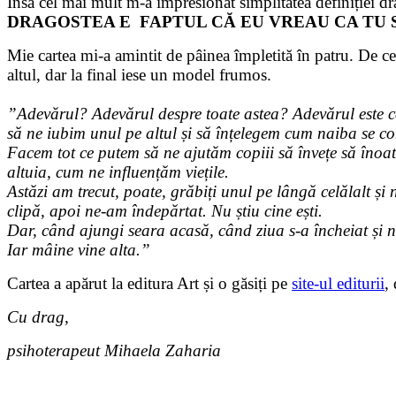
Însă cel mai mult m-a impresionat simplitatea definiției dr
DRAGOSTEA E FAPTUL CĂ EU VREAU CA TU S
Mie cartea mi-a amintit de pâinea împletită în patru. De ce?
altul, dar la final iese un model frumos.
”Adevărul? Adevărul despre toate astea? Adevărul este că 
să ne iubim unul pe altul și să înțelegem cum naiba se c
Facem tot ce putem să ne ajutăm copiii să învețe să înoa
altuia, cum ne influențăm viețile.
Astăzi am trecut, poate, grăbiți unul pe lângă celălalt și 
clipă, apoi ne-am îndepărtat. Nu știu cine ești.
Dar, când ajungi seara acasă, când ziua s-a încheiat și n
Iar mâine vine alta.”
Cartea a apărut la editura Art și o găsiți pe
site-ul editurii
,
Cu drag,
psihoterapeut Mihaela Zaharia