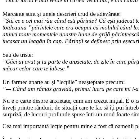
”Dacă iarba e mai verde în curtea vecinului, e din cauză
Marcante sunt și unele descrieri crud de adevărate:
”Știi ce e cel mai rău când ești părinte? Că ești judecat 
totdeauna ”părintele care era ocupat cu mobilul când leag
atunci toate momentele noastre bune de grijă părinteasc
încasat un leagăn în cap. Părinții se definesc prin eșecuri
Sau de triste:
”Căci ai avut și tu parte de anxietate, de zile în care părți
măcar celor care te iubesc.”
Un farmec aparte au și ”lecțiile” neașteptate precum:
”— Când am rămas gravidă, primul lucru pe care mi l-a zi
Nu e o carte despre anxietate, cum am crezut inițial. E o cart
înveți printre rânduri, de situații care te fac să îți pui într
surpriză, de lucruri profunde spuse într-un mod foarte sim
Cea mai importantă lecție pentru mine a fost că oamenii po