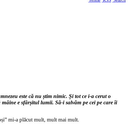
Home
RSS
Search
mnezeu este că nu știm nimic. Și tot ce i-a cerut o
mâine e sfârșitul lumii. Să-i salvăm pe cei pe care îi
oși” mi-a plăcut mult, mult mai mult.