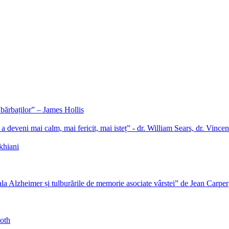
 bărbaților” – James Hollis
a deveni mai calm, mai fericit, mai isteț” - dr. William Sears, dr. Vince
khiani
la Alzheimer și tulburările de memorie asociate vârstei” de Jean Carper
oth