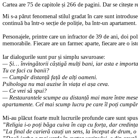
Cartea are 75 de capitole și 266 de pagini. Dar se citește
Mi s-a părut fenomenal stilul gradat în care sunt introdus
continuă ba într-o secție de poliție, ba într-un apartament. D
Personajele, printre care un infractor de 39 de ani, doi poli
memorabile. Fiecare are un farmec aparte, fiecare are o ist
Iar dialogurile sunt pur și simplu savuroase:
— Și… învingătorii câștigă mulți bani, iar asta e import
Tu ce faci cu banii?
— Cumpăr distanță față de alți oameni.
Psihologa nu mai auzise în viața ei așa ceva.
— Ce vrei să spui?
— Restaurantele scumpe au distanță mai mare între mese. C
apartamente. Cel mai scump lucru pe care îl poți cumpăra
Mi-au plăcut foarte mult lucrurile profunde care sunt spuse 
”Religia i-o poți băga cuiva în cap cu forța, dar credinț
”La final de carieră cauți un sens, la început de drum, o 