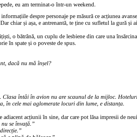
 repede, eu am terminat-o într-un weekend.
e informațiile despre personaje pe măsură ce acțiunea avanse
ar chiar și așa, e antrenantă, te ține cu sufletul la gură și a
țiști, o bătrână, un cuplu de lesbiene din care una însărcinat
orie în spate și o poveste de spus.
ant, dacă nu mă înșel?
lasa întâi în avion nu are scaunul de la mijloc. Hoteluril
, în cele mai aglomerate locuri din lume, e distanța.
adiacent acțiunii în sine, dar care pot lăsa impresii de neui
a nu se învață.”
direcție.”