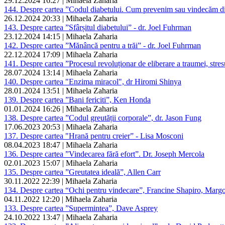
29.12.2024 16:27 | Mihaela Zaharia
144. Despre cartea ”Codul diabetului. Cum prevenim sau vindecăm dia
26.12.2024 20:33 | Mihaela Zaharia
143. Despre cartea ”Sfârșitul diabetului” - dr. Joel Fuhrman
23.12.2024 14:15 | Mihaela Zaharia
142. Despre cartea ”Mănâncă pentru a trăi” - dr. Joel Fuhrman
22.12.2024 17:09 | Mihaela Zaharia
141. Despre cartea ”Procesul revoluționar de eliberare a traumei, stres
28.07.2024 13:14 | Mihaela Zaharia
140. Despre cartea "Enzima miracol", dr Hiromi Shinya
28.01.2024 13:51 | Mihaela Zaharia
139. Despre cartea ”Bani fericiti”, Ken Honda
01.01.2024 16:26 | Mihaela Zaharia
138. Despre cartea ”Codul greutății corporale”, dr. Jason Fung
17.06.2023 20:53 | Mihaela Zaharia
137. Despre cartea "Hrană pentru creier” - Lisa Mosconi
08.04.2023 18:47 | Mihaela Zaharia
136. Despre cartea ”Vindecarea fără efort”. Dr. Joseph Mercola
02.01.2023 15:07 | Mihaela Zaharia
135. Despre cartea ”Greutatea ideală”, Allen Carr
30.11.2022 22:39 | Mihaela Zaharia
134. Despre cartea “Ochi pentru vindecare”, Francine Shapiro, Margot
04.11.2022 12:20 | Mihaela Zaharia
133. Despre cartea ”Supermintea”, Dave Asprey
24.10.2022 13:47 | Mihaela Zaharia