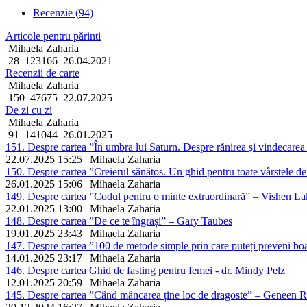
Recenzie (94)
Articole pentru părinti
Mihaela Zaharia
28
123166
26.04.2021
Recenzii de carte
Mihaela Zaharia
150
47675
22.07.2025
De zi cu zi
Mihaela Zaharia
91
141044
26.01.2025
151. Despre cartea ”În umbra lui Saturn. Despre rănirea și vindecarea
22.07.2025 15:25 | Mihaela Zaharia
150. Despre cartea ”Creierul sănătos. Un ghid pentru toate vârstele de 
26.01.2025 15:06 | Mihaela Zaharia
149. Despre cartea ”Codul pentru o minte extraordinară” – Vishen La
22.01.2025 13:00 | Mihaela Zaharia
148. Despre cartea ”De ce te îngrași” – Gary Taubes
19.01.2025 23:43 | Mihaela Zaharia
147. Despre cartea ”100 de metode simple prin care puteți preveni boa
14.01.2025 23:17 | Mihaela Zaharia
146. Despre cartea Ghid de fasting pentru femei - dr. Mindy Pelz
12.01.2025 20:59 | Mihaela Zaharia
145. Despre cartea ”Când mâncarea ține loc de dragoste” – Geneen R