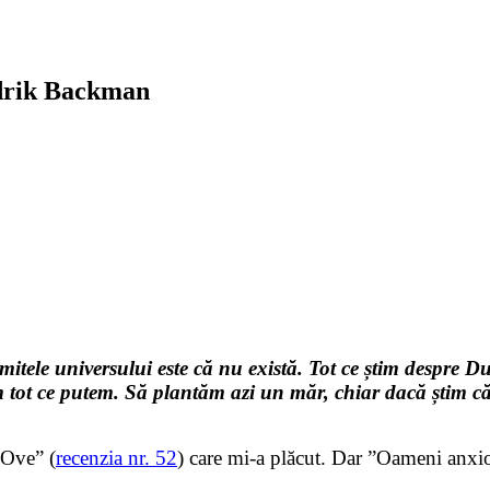
edrik Backman
itele universului este că nu există. Tot ce știm despre Du
m tot ce putem. Să plantăm azi un măr, chiar dacă știm că 
 Ove” (
recenzia nr. 52
) care mi-a plăcut. Dar ”Oameni anxi