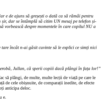
 dar e de ajuns să greșești o dată ca să rămâi pentru
 șir, dar se întâmplă să citim UN mesaj pe telefon și-
 să vorbească despre momentele în care copilul NU a
tare încât n-ai găsit cuvinte să le explici ce simți nici
obă, Jullan, că sperii copiii dacă plângi în fața lor!”
fac să plângi, de multe, multe lecții de viață pe care le
 față de cele obișnuite, de comparații inedite, de efecte
oți anticipa deloc.
nu e.