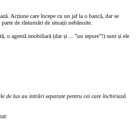
ază. Acțiune care începe cu un jaf la o bancă, dar se
i parte de răsturnări de situații nebănuite.
ă, o agentă imobiliară (dar și ... ”un iepure”!) sunt și ele
e de lux au intrări separate pentru cei care închiriază
tat: