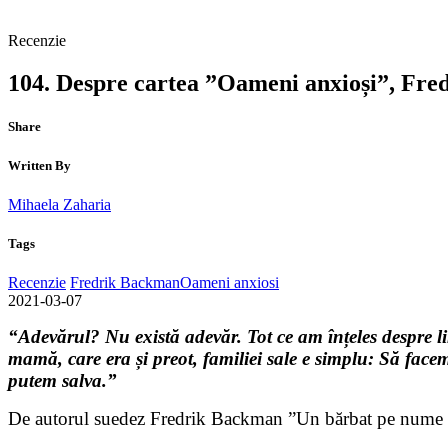
Recenzie
104. Despre cartea ”Oameni anxioși”, Fr
Share
Written By
Mihaela Zaharia
Tags
Recenzie
Fredrik Backman
Oameni anxiosi
2021-03-07
“Adevărul? Nu există adevăr. Tot ce am înțeles despre lim
mamă, care era și preot, familiei sale e simplu: Să face
putem salva.”
De autorul suedez Fredrik Backman ”Un bărbat pe nume