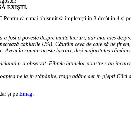
agostei:
Ă EXIȘTI.
 Pentru că e mai obișnuit să împletești în 3 decât în 4 și pen
a fost o poveste despre multe lucruri, dar mai ales despre
onectează cablurile USB. Căutăm ceva de care să ne ținem, 
te. Avem în comun aceste lucruri, deși majoritatea rămânem
niciunul n-a observat. Fibrele hainelor noastre s-au încurca
oaptea ne ia în stăpânire, trage adânc aer în piept! Căci a
 dar și pe
Emag
.