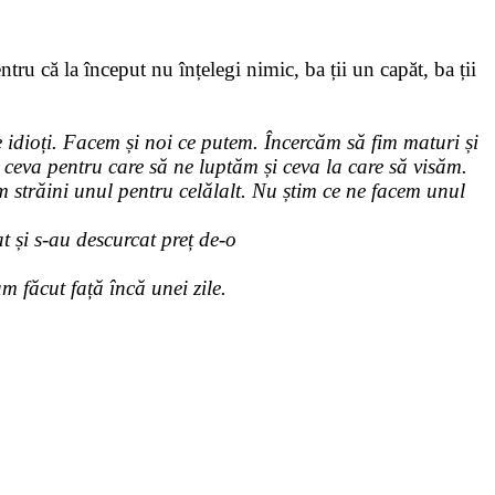
tru că la început nu înțelegi nimic, ba ții un capăt, ba ții
 idioți. Facem și noi ce putem. Încercăm să fim maturi și
ceva pentru care să ne luptăm și ceva la care să visăm.
 străini unul pentru celălalt. Nu știm ce ne facem unul
t și s-au descurcat preț de-o
m făcut față încă unei zile.