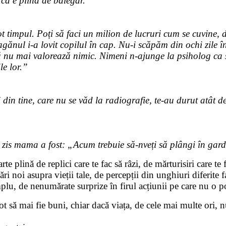
 că e plină de bălegar.”
tot timpul. Poți să faci un milion de lucruri cum se cuvine,
ănul i-a lovit copilul în cap. Nu-i scăpăm din ochi zile în
ă nu mai valorează nimic. Nimeni n-ajunge la psiholog ca
le lor.”
 din tine, care nu se văd la radiografie, te-au durut atât de 
s mama a fost: „Acum trebuie să-nveți să plângi în garder
e plină de replici care te fac să râzi, de mărturisiri care te 
ebări noi asupra vieții tale, de percepții din unghiuri diferite
plu, de nenumărate surprize în firul acțiunii pe care nu o p
t să mai fie buni, chiar dacă viața, de cele mai multe ori, 