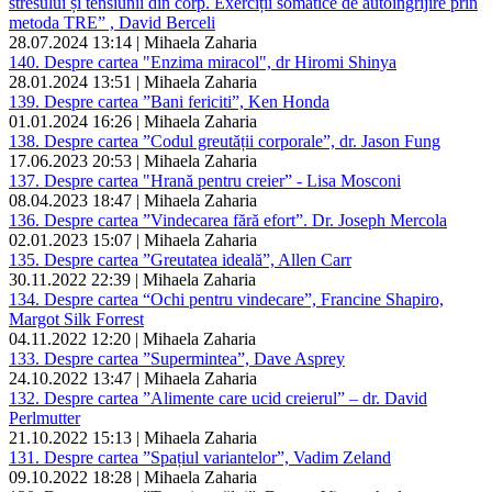
stresului și tensiunii din corp. Exerciții somatice de autoîngrijire prin
metoda TRE” , David Berceli
28.07.2024 13:14 | Mihaela Zaharia
140. Despre cartea "Enzima miracol", dr Hiromi Shinya
28.01.2024 13:51 | Mihaela Zaharia
139. Despre cartea ”Bani fericiti”, Ken Honda
01.01.2024 16:26 | Mihaela Zaharia
138. Despre cartea ”Codul greutății corporale”, dr. Jason Fung
17.06.2023 20:53 | Mihaela Zaharia
137. Despre cartea "Hrană pentru creier” - Lisa Mosconi
08.04.2023 18:47 | Mihaela Zaharia
136. Despre cartea ”Vindecarea fără efort”. Dr. Joseph Mercola
02.01.2023 15:07 | Mihaela Zaharia
135. Despre cartea ”Greutatea ideală”, Allen Carr
30.11.2022 22:39 | Mihaela Zaharia
134. Despre cartea “Ochi pentru vindecare”, Francine Shapiro,
Margot Silk Forrest
04.11.2022 12:20 | Mihaela Zaharia
133. Despre cartea ”Supermintea”, Dave Asprey
24.10.2022 13:47 | Mihaela Zaharia
132. Despre cartea ”Alimente care ucid creierul” – dr. David
Perlmutter
21.10.2022 15:13 | Mihaela Zaharia
131. Despre cartea ”Spațiul variantelor”, Vadim Zeland
09.10.2022 18:28 | Mihaela Zaharia