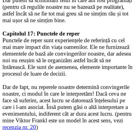
Dar putem să schimbăm felul în care am fost programați
(pentru că regulile noastre nu se bazează pe realitate),
astfel încât să ne fie tot mai greu să ne simțim rău și tot
mai ușor să ne simțim bine.
Capitolul 17: Punctele de reper
Punctele de reper sunt experiențele de referință cu cel
mai mare impact din viața oamenilor. Ele ne furnizează
elementele de bază ale convingerilor noastre, dar adesea
noi nu reușim să le organizăm astfel încât să ne
întărească. Ele sunt de asemenea, elemente importante în
procesul de luare de decizii.
Dar de fapt, nu reperele noastre determină convingerile
noastre, ci modul în care le interpretăm! Dacă ceva ne
face să suferim, acest lucru se datorează înțelesului pe
care i l-am asociat. Însă putem găsi o altă interpretare a
evenimentului, indiferent cât ar dura acest lucru. (pentru
mine Viktor Frankl este un model în acest sens, vezi
recenzia nr. 20
)