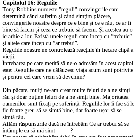
Capitolul 16: Regulile
Tony Robbins numește ”reguli” convingerile care
determină când suferim și când simțim plăcere,
convingerile noastre despre ce e bine și ce e rău, ce ar fi
bine să facem și ceea ce trebuie să facem. Și acestea au o
ierarhie a lor. Există unele reguli care încep cu ”trebuie”
și altele care încep cu ”ar trebui”.
Regulile noastre ne controlează reacțiile în fiecare clipă a
vieții.
Întrebarea pe care merită să ne-o adresăm în acest capitol
este: Regulile care ne călăuzesc viața acum sunt potrivite
și pentru cel care vrem să devenim?
Din păcate, mulți ne-am creat multe feluri de a ne simți
rău și doar puține feluri de a ne simți bine. Majoritatea
oamenilor sunt fixați pe suferință. Regulile lor îi fac să le
fie foarte greu să se simtă bine, dar foarte ușor să se
simtă rău.
Aflăm răspunsurile dacă ne întrebăm Ce ar trebui să se
întâmple ca să mă simt ____ ?