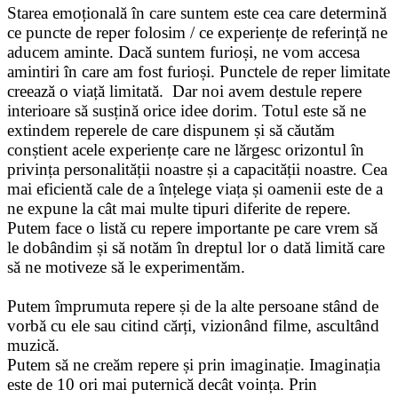
Starea emoțională în care suntem este cea care determină
ce puncte de reper folosim / ce experiențe de referință ne
aducem aminte. Dacă suntem furioși, ne vom accesa
amintiri în care am fost furioși. Punctele de reper limitate
creează o viață limitată. Dar noi avem destule repere
interioare să susțină orice idee dorim. Totul este să ne
extindem reperele de care dispunem și să căutăm
conștient acele experiențe care ne lărgesc orizontul în
privința personalității noastre și a capacității noastre. Cea
mai eficientă cale de a înțelege viața și oamenii este de a
ne expune la cât mai multe tipuri diferite de repere.
Putem face o listă cu repere importante pe care vrem să
le dobândim și să notăm în dreptul lor o dată limită care
să ne motiveze să le experimentăm.
Putem împrumuta repere și de la alte persoane stând de
vorbă cu ele sau citind cărți, vizionând filme, ascultând
muzică.
Putem să ne creăm repere și prin imaginație. Imaginația
este de 10 ori mai puternică decât voința. Prin