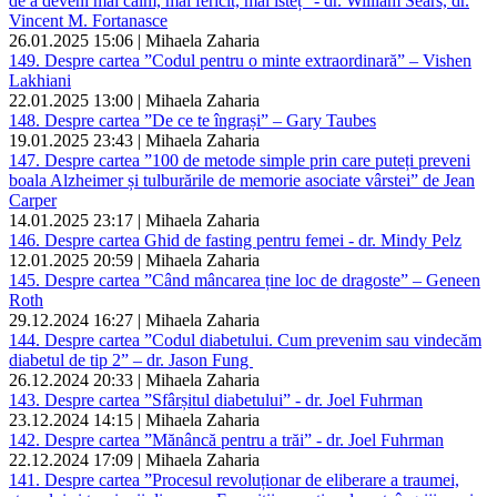
de a deveni mai calm, mai fericit, mai isteț” - dr. William Sears, dr.
Vincent M. Fortanasce
26.01.2025 15:06 | Mihaela Zaharia
149. Despre cartea ”Codul pentru o minte extraordinară” – Vishen
Lakhiani
22.01.2025 13:00 | Mihaela Zaharia
148. Despre cartea ”De ce te îngrași” – Gary Taubes
19.01.2025 23:43 | Mihaela Zaharia
147. Despre cartea ”100 de metode simple prin care puteți preveni
boala Alzheimer și tulburările de memorie asociate vârstei” de Jean
Carper
14.01.2025 23:17 | Mihaela Zaharia
146. Despre cartea Ghid de fasting pentru femei - dr. Mindy Pelz
12.01.2025 20:59 | Mihaela Zaharia
145. Despre cartea ”Când mâncarea ține loc de dragoste” – Geneen
Roth
29.12.2024 16:27 | Mihaela Zaharia
144. Despre cartea ”Codul diabetului. Cum prevenim sau vindecăm
diabetul de tip 2” – dr. Jason Fung
26.12.2024 20:33 | Mihaela Zaharia
143. Despre cartea ”Sfârșitul diabetului” - dr. Joel Fuhrman
23.12.2024 14:15 | Mihaela Zaharia
142. Despre cartea ”Mănâncă pentru a trăi” - dr. Joel Fuhrman
22.12.2024 17:09 | Mihaela Zaharia
141. Despre cartea ”Procesul revoluționar de eliberare a traumei,