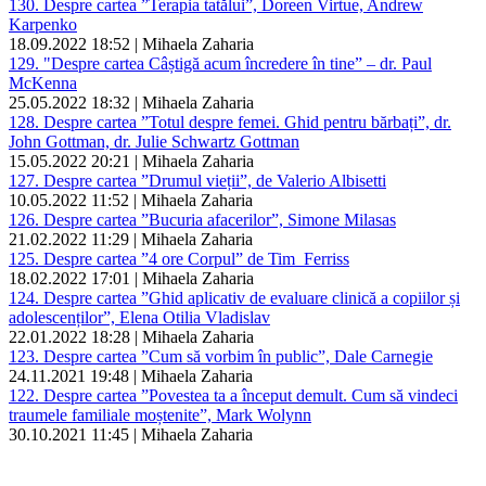
130. Despre cartea ”Terapia tatălui”, Doreen Virtue, Andrew
Karpenko
18.09.2022 18:52 | Mihaela Zaharia
129. "Despre cartea Câștigă acum încredere în tine” – dr. Paul
McKenna
25.05.2022 18:32 | Mihaela Zaharia
128. Despre cartea ”Totul despre femei. Ghid pentru bărbați”, dr.
John Gottman, dr. Julie Schwartz Gottman
15.05.2022 20:21 | Mihaela Zaharia
127. Despre cartea ”Drumul vieții”, de Valerio Albisetti
10.05.2022 11:52 | Mihaela Zaharia
126. Despre cartea ”Bucuria afacerilor”, Simone Milasas
21.02.2022 11:29 | Mihaela Zaharia
125. Despre cartea ”4 ore Corpul” de Tim Ferriss
18.02.2022 17:01 | Mihaela Zaharia
124. Despre cartea ”Ghid aplicativ de evaluare clinică a copiilor și
adolescenților”, Elena Otilia Vladislav
22.01.2022 18:28 | Mihaela Zaharia
123. Despre cartea ”Cum să vorbim în public”, Dale Carnegie
24.11.2021 19:48 | Mihaela Zaharia
122. Despre cartea ”Povestea ta a început demult. Cum să vindeci
traumele familiale moștenite”, Mark Wolynn
30.10.2021 11:45 | Mihaela Zaharia