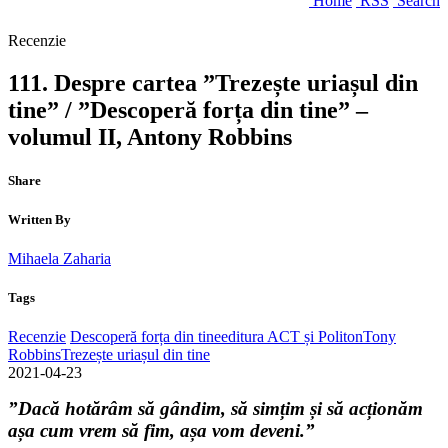
Home
RSS
Search
Recenzie
111. Despre cartea ”Trezește uriașul din
tine” / ”Descoperă forța din tine” –
volumul II, Antony Robbins
Share
Written By
Mihaela Zaharia
Tags
Recenzie
Descoperă forța din tine
editura ACT și Politon
Tony
Robbins
Trezește uriașul din tine
2021-04-23
”Dacă hotărâm să gândim, să simțim și să acționăm
așa cum vrem să fim, așa vom deveni.”