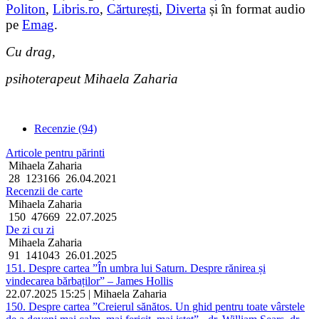
Politon
,
Libris.ro
,
Cărturești
,
Diverta
și în format audio
pe
Emag
.
Cu drag,
psihoterapeut Mihaela Zaharia
Recenzie (94)
Articole pentru părinti
Mihaela Zaharia
28
123166
26.04.2021
Recenzii de carte
Mihaela Zaharia
150
47669
22.07.2025
De zi cu zi
Mihaela Zaharia
91
141043
26.01.2025
151. Despre cartea ”În umbra lui Saturn. Despre rănirea și
vindecarea bărbaților” – James Hollis
22.07.2025 15:25 | Mihaela Zaharia
150. Despre cartea ”Creierul sănătos. Un ghid pentru toate vârstele