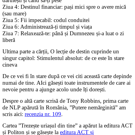
dăruiești și când să-ți pese
Ziua 4: Destinul financiar: pași mici spre o avere mică
(sau mare)
Ziua 5: Fii impecabil: codul conduitei
Ziua 6: Administrează-ți timpul și viața
Ziua 7: Relaxează-te: până și Dumnezeu și-a luat o zi
liberă
Ultima parte a cărții, O lecție de destin cuprinde un
singur capitol: Stimulentul absolut: de ce este în stare
cineva
De ce vei fi în stare după ce vei citi această carte depinde
numai de tine. AIci găsești toate instrumentele de care ai
nevoie pentru a ajunge acolo unde îți dorești.
Despre o altă carte scrisă de Tony Robbins, prima carte
de NLP apărută în România, ”Putere nemărginită” am
scris aici:
recenzia nr. 109
.
Cartea ”Trezește uriașul din tine” a apărut la editura ACT
și Politon și se găsește la
editura ACT și