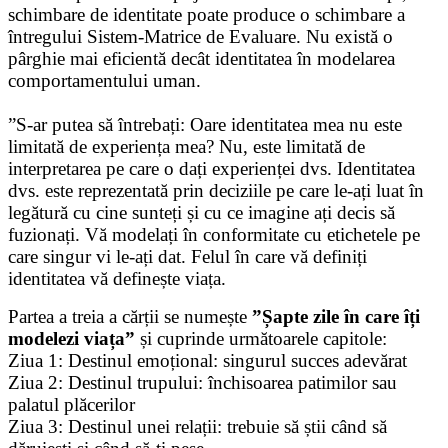
schimbare de identitate poate produce o schimbare a
întregului Sistem-Matrice de Evaluare. Nu există o
pârghie mai eficientă decât identitatea în modelarea
comportamentului uman.
”S-ar putea să întrebați: Oare identitatea mea nu este
limitată de experiența mea? Nu, este limitată de
interpretarea pe care o dați experienței dvs. Identitatea
dvs. este reprezentată prin deciziile pe care le-ați luat în
legătură cu cine sunteți și cu ce imagine ați decis să
fuzionați. Vă modelați în conformitate cu etichetele pe
care singur vi le-ați dat. Felul în care vă definiți
identitatea vă definește viața.
Partea a treia a cărții se numește
”Șapte zile în care îți
modelezi viața”
și cuprinde următoarele capitole:
Ziua 1: Destinul emoțional: singurul succes adevărat
Ziua 2: Destinul trupului: închisoarea patimilor sau
palatul plăcerilor
Ziua 3: Destinul unei relații: trebuie să știi când să