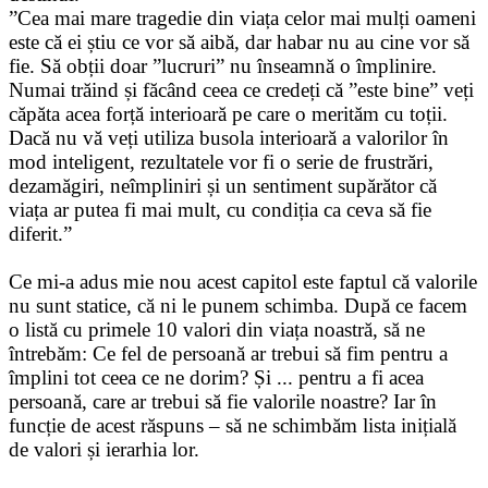
”Cea mai mare tragedie din viața celor mai mulți oameni
este că ei știu ce vor să aibă, dar habar nu au cine vor să
fie. Să obții doar ”lucruri” nu înseamnă o împlinire.
Numai trăind și făcând ceea ce credeți că ”este bine” veți
căpăta acea forță interioară pe care o merităm cu toții.
Dacă nu vă veți utiliza busola interioară a valorilor în
mod inteligent, rezultatele vor fi o serie de frustrări,
dezamăgiri, neîmpliniri și un sentiment supărător că
viața ar putea fi mai mult, cu condiția ca ceva să fie
diferit.”
Ce mi-a adus mie nou acest capitol este faptul că valorile
nu sunt statice, că ni le punem schimba. După ce facem
o listă cu primele 10 valori din viața noastră, să ne
întrebăm: Ce fel de persoană ar trebui să fim pentru a
împlini tot ceea ce ne dorim? Și ... pentru a fi acea
persoană, care ar trebui să fie valorile noastre? Iar în
funcție de acest răspuns – să ne schimbăm lista inițială
de valori și ierarhia lor.