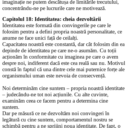
imaginație ne putem descătușa de limitările trecutului,
concentrându-ne pe lucrurile care ne motivează.
Capitolul 18: Identitatea: cheia dezvoltării
Identitatea este formată din convingerile pe care le
folosim pentru a defini propria noastră personalitate, ce
anume ne face unici față de ceilalți.
Capacitatea noastră este constantă, dar cât folosim din ea
depinde de identitatea pe care ne-o asumăm. Cu toții
acționăm în conformitate cu imaginea pe care o avem
despre noi, indiferent dacă este cea reală sau nu. Motivul
constă în faptul că una dintre cele mai puternice forțe ale
organismului uman este nevoia de consecvență.
Noi determinăm cine suntem – propria noastră identitate
– judecându-ne tot noi acțiunile. Cu alte cuvinte,
examinăm ceea ce facem pentru a determina cine
suntem.
Dar pe măsură ce ne dezvoltăm noi convingeri în
legătură cu cine suntem, comportamentul nostru se
schimbă pentru a ne sprijini noua identitate. De fapt, o