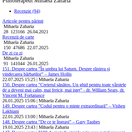
Psihoterapeut Mihaela Zaharia
Recenzie (94)
Articole pentru părinti
Mihaela Zaharia
28
123166
26.04.2021
Recenzii de carte
Mihaela Zaharia
150
47686
22.07.2025
De zi cu zi
Mihaela Zaharia
91
141044
26.01.2025
151. Despre cartea ”În umbra lui Saturn. Despre rănirea și
vindecarea bărbaților” – James Hollis
22.07.2025 15:25 | Mihaela Zaharia
150. Despre cartea ”Creierul sănătos. Un ghid pentru toate vârstele
de a deveni mai calm, mai fericit, mai isteț” - dr. William Sears, dr.
Vincent M. Fortanasce
26.01.2025 15:06 | Mihaela Zaharia
149. Despre cartea ”Codul pentru o minte extraordinară” – Vishen
Lakhiani
22.01.2025 13:00 | Mihaela Zaharia
148. Despre cartea ”De ce te îngrași” – Gary Taubes
19.01.2025 23:43 | Mihaela Zaharia