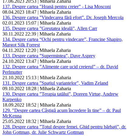
17.06.2023 20:53 | Mihaela Zaharia
137. Despre cartea "Hrană pentru creier” - Lisa Mosconi
08.04.2023 18:47 | Mihaela Zaharia
136. Despre cartea ”Vindecarea fără efort”. Dr. Joseph Mercola
02.01.2023 15:07 | Mihaela Zaharia
135. Despre cartea ”Greutatea ideală”, Allen Carr
30.11.2022 22:39 | Mihaela Zaharia
134. Despre cartea “Ochi pentru vindecare”, Francine Shapiro,
Margot Silk Forrest
04.11.2022 12:20 | Mihaela Zaharia
133. Despre cartea ”Supermintea”, Dave Asprey
24.10.2022 13:47 | Mihaela Zaharia
132. Despre cartea ”Alimente care ucid creierul” – dr. David
Perlmutter
21.10.2022 15:13 | Mihaela Zaharia
131. Despre cartea ”Spațiul variantelor”, Vadim Zeland
09.10.2022 18:28 | Mihaela Zaharia
130. Despre cartea ”Terapia tatălui”, Doreen Virtue, Andrew
Karpenko
18.09.2022 18:52 | Mihaela Zaharia
129. "Despre cartea Câștigă acum încredere în tine” – dr. Paul
McKenna
25.05.2022 18:32 | Mihaela Zaharia
128. Despre cartea ”Totul despre femei. Ghid pentru bărbați”, dr.
John Gottman, dr. Julie Schwartz Gottman