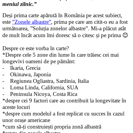
meniul zilnic.”
Deși prima carte apărută în România pe acest subiect,
este
”Zonele albastre”
, prima pe care am citit-o eu a fost
următoarea, ”Soluția zonelor albastre”. Mi-a plăcut atât
de mult încât acum îmi doresc să o citesc și pe prima 😊
Despre ce este vorba în carte?
*Despre cele 5 zone din lume în care trăiesc cei mai
longevivi oameni de pe pământ:
- Ikaria, Grecia
- Okinawa, Japonia
- Regiunea Ogliastra, Sardinia, Italia
- Loma Linda, California, SUA
- Peninsula Nicoya, Costa Rica
*despre cei 9 factori care au contribuit la longevitate în
aceste locuri
*despre cum modelul a fost replicat cu succes în cazul
unor orașe americane
*cum să-ți construiești propria zonă albastră