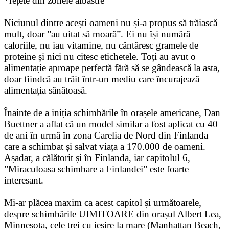
*rețete din zonele albastre
Niciunul dintre acești oameni nu și-a propus să trăiască
mult, doar ”au uitat să moară”. Ei nu își numără
caloriile, nu iau vitamine, nu cântăresc gramele de
proteine și nici nu citesc etichetele. Toți au avut o
alimentație aproape perfectă fără să se gândească la asta,
doar fiindcă au trăit într-un mediu care încurajează
alimentația sănătoasă.
Înainte de a iniția schimbările în orașele americane, Dan
Buettner a aflat că un model similar a fost aplicat cu 40
de ani în urmă în zona Carelia de Nord din Finlanda
care a schimbat și salvat viața a 170.000 de oameni.
Așadar, a călătorit și în Finlanda, iar capitolul 6,
”Miraculoasa schimbare a Finlandei” este foarte
interesant.
Mi-ar plăcea maxim ca acest capitol și următoarele,
despre schimbările UIMITOARE din orașul Albert Lea,
Minnesota, cele trei cu ieșire la mare (Manhattan Beach,