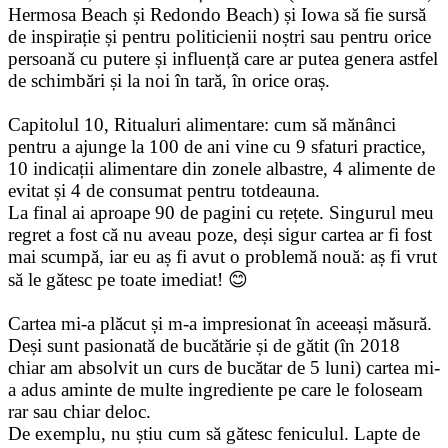
Hermosa Beach și Redondo Beach) și Iowa să fie sursă
de inspirație și pentru politicienii noștri sau pentru orice
persoană cu putere și influență care ar putea genera astfel
de schimbări și la noi în tară, în orice oraș.
Capitolul 10, Ritualuri alimentare: cum să mănânci
pentru a ajunge la 100 de ani vine cu 9 sfaturi practice,
10 indicații alimentare din zonele albastre, 4 alimente de
evitat și 4 de consumat pentru totdeauna.
La final ai aproape 90 de pagini cu rețete. Singurul meu
regret a fost că nu aveau poze, deși sigur cartea ar fi fost
mai scumpă, iar eu aș fi avut o problemă nouă: aș fi vrut
să le gătesc pe toate imediat! 😊
Cartea mi-a plăcut și m-a impresionat în aceeași măsură.
Deși sunt pasionată de bucătărie și de gătit (în 2018
chiar am absolvit un curs de bucătar de 5 luni) cartea mi-
a adus aminte de multe ingrediente pe care le foloseam
rar sau chiar deloc.
De exemplu, nu știu cum să gătesc feniculul. Lapte de