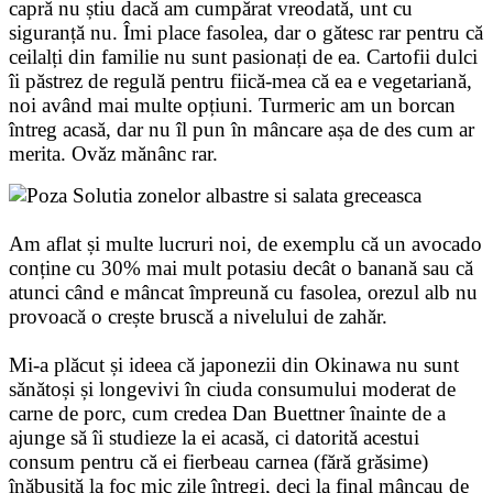
capră nu știu dacă am cumpărat vreodată, unt cu
siguranță nu. Îmi place fasolea, dar o gătesc rar pentru că
ceilalți din familie nu sunt pasionați de ea. Cartofii dulci
îi păstrez de regulă pentru fiică-mea că ea e vegetariană,
noi având mai multe opțiuni. Turmeric am un borcan
întreg acasă, dar nu îl pun în mâncare așa de des cum ar
merita. Ovăz mănânc rar.
Am aflat și multe lucruri noi, de exemplu că un avocado
conține cu 30% mai mult potasiu decât o banană sau că
atunci când e mâncat împreună cu fasolea, orezul alb nu
provoacă o crește bruscă a nivelului de zahăr.
Mi-a plăcut și ideea că japonezii din Okinawa nu sunt
sănătoși și longevivi în ciuda consumului moderat de
carne de porc, cum credea Dan Buettner înainte de a
ajunge să îi studieze la ei acasă, ci datorită acestui
consum pentru că ei fierbeau carnea (fără grăsime)
înăbușită la foc mic zile întregi, deci la final mâncau de