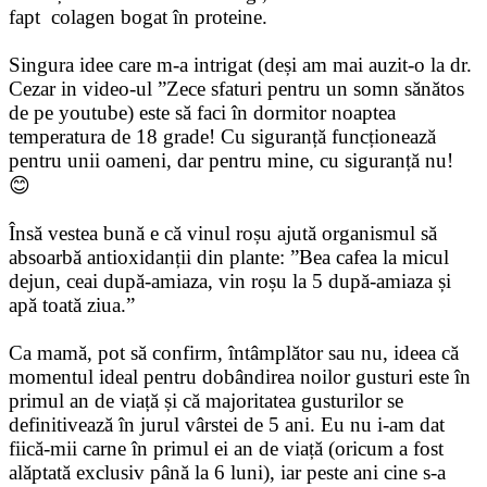
fapt colagen bogat în proteine.
Singura idee care m-a intrigat (deși am mai auzit-o la dr.
Cezar in video-ul ”Zece sfaturi pentru un somn sănătos
de pe youtube) este să faci în dormitor noaptea
temperatura de 18 grade! Cu siguranță funcționează
pentru unii oameni, dar pentru mine, cu siguranță nu!
😊
Însă vestea bună e că vinul roșu ajută organismul să
absoarbă antioxidanții din plante: ”Bea cafea la micul
dejun, ceai după-amiaza, vin roșu la 5 după-amiaza și
apă toată ziua.”
Ca mamă, pot să confirm, întâmplător sau nu, ideea că
momentul ideal pentru dobândirea noilor gusturi este în
primul an de viață și că majoritatea gusturilor se
definitivează în jurul vârstei de 5 ani. Eu nu i-am dat
fiică-mii carne în primul ei an de viață (oricum a fost
alăptată exclusiv până la 6 luni), iar peste ani cine s-a