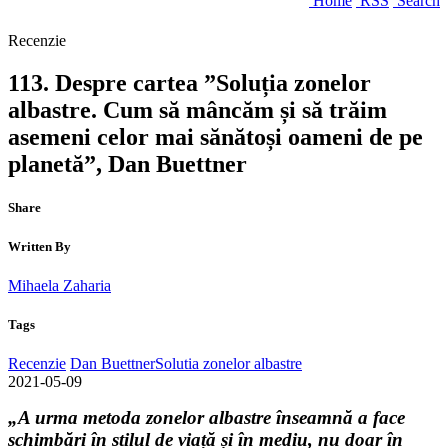
Home
RSS
Search
Recenzie
113. Despre cartea ”Soluția zonelor
albastre. Cum să mâncăm și să trăim
asemeni celor mai sănătoși oameni de pe
planetă”, Dan Buettner
Share
Written By
Mihaela Zaharia
Tags
Recenzie
Dan Buettner
Solutia zonelor albastre
2021-05-09
„A urma metoda zonelor albastre înseamnă a face
schimbări în stilul de viață și în mediu, nu doar în