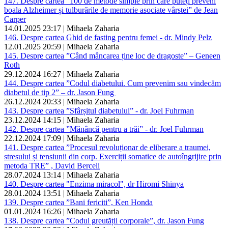
147. Despre cartea ”100 de metode simple prin care puteți preveni
boala Alzheimer și tulburările de memorie asociate vârstei” de Jean
Carper
14.01.2025 23:17 | Mihaela Zaharia
146. Despre cartea Ghid de fasting pentru femei - dr. Mindy Pelz
12.01.2025 20:59 | Mihaela Zaharia
145. Despre cartea ”Când mâncarea ține loc de dragoste” – Geneen
Roth
29.12.2024 16:27 | Mihaela Zaharia
144. Despre cartea ”Codul diabetului. Cum prevenim sau vindecăm
diabetul de tip 2” – dr. Jason Fung
26.12.2024 20:33 | Mihaela Zaharia
143. Despre cartea ”Sfârșitul diabetului” - dr. Joel Fuhrman
23.12.2024 14:15 | Mihaela Zaharia
142. Despre cartea ”Mănâncă pentru a trăi” - dr. Joel Fuhrman
22.12.2024 17:09 | Mihaela Zaharia
141. Despre cartea ”Procesul revoluționar de eliberare a traumei,
stresului și tensiunii din corp. Exerciții somatice de autoîngrijire prin
metoda TRE” , David Berceli
28.07.2024 13:14 | Mihaela Zaharia
140. Despre cartea "Enzima miracol", dr Hiromi Shinya
28.01.2024 13:51 | Mihaela Zaharia
139. Despre cartea ”Bani fericiti”, Ken Honda
01.01.2024 16:26 | Mihaela Zaharia
138. Despre cartea ”Codul greutății corporale”, dr. Jason Fung