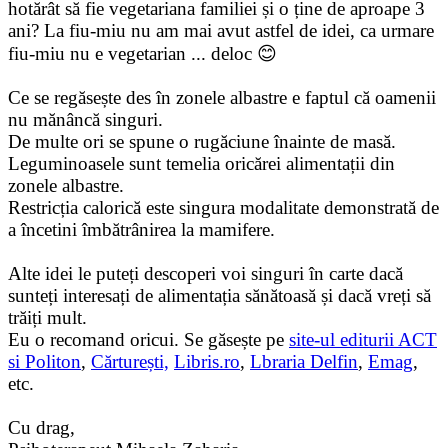
hotărât să fie vegetariana familiei și o ține de aproape 3
ani? La fiu-miu nu am mai avut astfel de idei, ca urmare
fiu-miu nu e vegetarian ... deloc 😊
Ce se regăsește des în zonele albastre e faptul că oamenii
nu mănâncă singuri.
De multe ori se spune o rugăciune înainte de masă.
Leguminoasele sunt temelia oricărei alimentații din
zonele albastre.
Restricția calorică este singura modalitate demonstrată de
a încetini îmbătrânirea la mamifere.
Alte idei le puteți descoperi voi singuri în carte dacă
sunteți interesați de alimentația sănătoasă și dacă vreți să
trăiți mult.
Eu o recomand oricui. Se găsește pe
site-ul editurii ACT
si Politon
,
Cărturești,
Libris.ro
,
Lbraria Delfin
,
Emag
,
etc.
Cu drag,