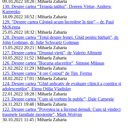
09.10.2022 18:28 | Mihaela Zaharia
130. Despre cartea ”Terapia tatălui”, Doreen Virtue, Andrew
Karpenko
18.09.2022 18:52 | Mihaela Zaharia
129. "Despre cartea Câștigă acum încredere în tine” – dr. Paul
McKenna
25.05.2022 18:32 | Mihaela Zaharia
128. Despre cartea ”Totul despre femei. Ghid pentru bărbați”, dr.
John Gottman, dr. Julie Schwartz Gottman
15.05.2022 20:21 | Mihaela Zaharia
127. Despre cartea ”Drumul vieții”, de Valerio Albisetti
10.05.2022 11:52 | Mihaela Zaharia
126. Despre cartea ”Bucuria afacerilor”, Simone Milasas
21.02.2022 11:29 | Mihaela Zaharia
125. Despre cartea ”4 ore Corpul” de Tim Ferriss
18.02.2022 17:01 | Mihaela Zaharia
124. Despre cartea ”Ghid aplicativ de evaluare clinică a copiilor și
adolescenților”, Elena Otilia Vladislav
22.01.2022 18:28 | Mihaela Zaharia
123. Despre cartea ”Cum să vorbim în public”, Dale Carnegie
24.11.2021 19:48 | Mihaela Zaharia
122. Despre cartea ”Povestea ta a început demult. Cum să vindeci
traumele familiale moștenite”, Mark Wolynn
30.10.2021 11:45 | Mihaela Zaharia