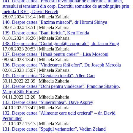
141. Despre cartea ”Procesul revoluționar de eliberare a traumei,
stresului și tensiunii din corp. Exerciții somatice de autoîngrijire prin
metoda TRE” , David Berceli
28.07.2024 13:14 | Mihaela Zaharia
140. Despre cartea "Enzima miracol", dr Hiromi Shinya
28.01.2024 13:51 | Mihaela Zaharia
139. Despre cartea ”Bani fericiti”, Ken Honda
01.01.2024 16:26 | Mihaela Zaharia
138. Despre cartea ”Codul greutății corporale”, dr. Jason Fung
17.06.2023 20:53 | Mihaela Zaharia
137. Despre cartea "Hrană pentru creier” - Lisa Mosconi
08.04.2023 18:47 | Mihaela Zaharia
136. Despre cartea ”Vindecarea fără efort”. Dr. Joseph Mercola
02.01.2023 15:07 | Mihaela Zaharia
135. Despre cartea ”Greutatea ideală”, Allen Carr
30.11.2022 22:39 | Mihaela Zaharia
134. Despre cartea “Ochi pentru vindecare”, Francine Shapiro,
Margot Silk Forrest
04.11.2022 12:20 | Mihaela Zaharia
133. Despre cartea ”Supermintea”, Dave Asprey
24.10.2022 13:47 | Mihaela Zaharia
132. Despre cartea ”Alimente care ucid creierul” – dr. David
Perlmutter
21.10.2022 15:13 | Mihaela Zaharia
131. Despre cartea ”Spațiul variantelor”, Vadim Zeland