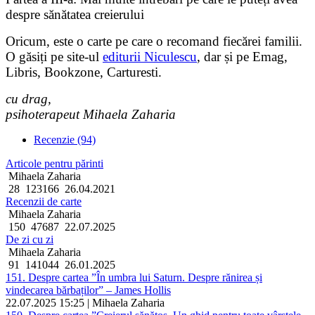
despre sănătatea creierului
Oricum, este o carte pe care o recomand fiecărei familii.
O găsiți pe site-ul
editurii Niculescu
, dar și pe Emag,
Libris, Bookzone, Carturesti.
cu drag,
psihoterapeut Mihaela Zaharia
Recenzie (94)
Articole pentru părinti
Mihaela Zaharia
28
123166
26.04.2021
Recenzii de carte
Mihaela Zaharia
150
47687
22.07.2025
De zi cu zi
Mihaela Zaharia
91
141044
26.01.2025
151. Despre cartea ”În umbra lui Saturn. Despre rănirea și
vindecarea bărbaților” – James Hollis
22.07.2025 15:25 | Mihaela Zaharia