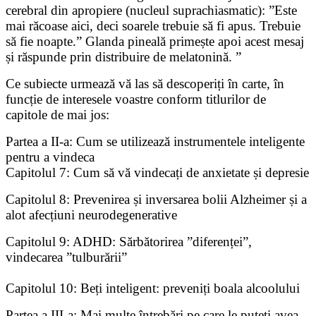
cerebral din apropiere (nucleul suprachiasmatic): ”Este
mai răcoase aici, deci soarele trebuie să fi apus. Trebuie
să fie noapte.” Glanda pineală primește apoi acest mesaj
și răspunde prin distribuire de melatonină. ”
Ce subiecte urmează vă las să descoperiți în carte, în
funcție de interesele voastre conform titlurilor de
capitole de mai jos:
Partea a II-a: Cum se utilizează instrumentele inteligente
pentru a vindeca
Capitolul 7: Cum să vă vindecați de anxietate și depresie
Capitolul 8: Prevenirea și inversarea bolii Alzheimer și a
alot afecțiuni neurodegenerative
Capitolul 9: ADHD: Sărbătorirea ”diferenței”,
vindecarea ”tulburării”
Capitolul 10: Beți inteligent: preveniți boala alcoolului
Partea a III-a: Mai multe întrebări pe care le puteți avea