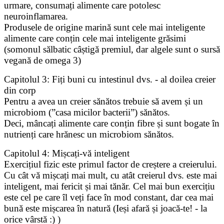
urmare, consumați alimente care potolesc
neuroinflamarea.
Produsele de origine marină sunt cele mai inteligente
alimente care conțin cele mai inteligente grăsimi
(somonul sălbatic câștigă premiul, dar algele sunt o sursă
vegană de omega 3)
Capitolul 3: Fiți buni cu intestinul dvs. - al doilea creier
din corp
Pentru a avea un creier sănătos trebuie să avem și un
microbiom (”casa micilor bacterii”) sănătos.
Deci, mâncați alimente care conțin fibre și sunt bogate în
nutrienți care hrănesc un microbiom sănătos.
Capitolul 4: Mișcați-vă inteligent
Exercițiul fizic este primul factor de creștere a creierului.
Cu cât vă mișcați mai mult, cu atât creierul dvs. este mai
inteligent, mai fericit și mai tănăr. Cel mai bun exercițiu
este cel pe care îl veți face în mod constant, dar cea mai
bună este mișcarea în natură (Ieși afară și joacă-te! - la
orice vârstă :) )