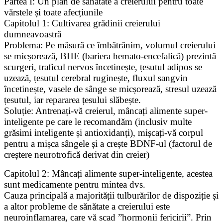
Partea I: Un plan de sănătate a creierului pentru toate
vărstele și toate afecțiunile
Capitolul 1: Cultivarea grădinii creierului
dumneavoastră
Problema: Pe măsură ce îmbătrânim, volumul creierului
se micșorează, BHE (bariera hemato-encefalică) prezintă
scurgeri, traficul nervos încetinește, țesutul adipos se
uzează, țesutul cerebral ruginește, fluxul sangvin
încetinește, vasele de sânge se micșorează, stresul uzează
țesutul, iar repararea țesului slăbește.
Soluție: Antrenați-vă creierul, mâncați alimente super-
inteligente pe care le recomandăm (inclusiv multe
grăsimi inteligente și antioxidanți), mișcați-vă corpul
pentru a mișca sângele și a crește BDNF-ul (factorul de
creștere neurotrofică derivat din creier)
Capitolul 2: Mâncați alimente super-inteligente, acestea
sunt medicamente pentru mintea dvs.
Cauza principală a majorității tulburărilor de dispoziție și
a altor probleme de sănătate a creierului este
neuroinflamarea, care vă scad ”hormonii fericirii”. Prin