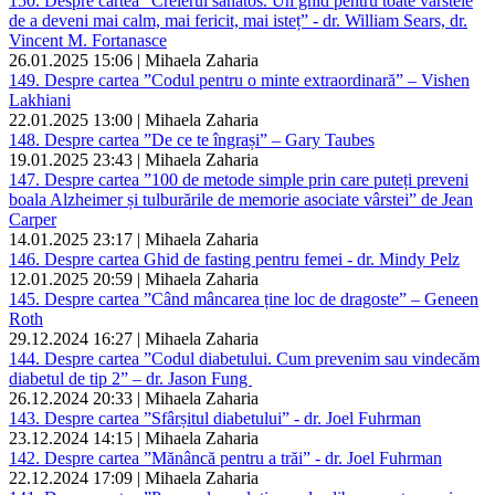
150. Despre cartea ”Creierul sănătos. Un ghid pentru toate vârstele
de a deveni mai calm, mai fericit, mai isteț” - dr. William Sears, dr.
Vincent M. Fortanasce
26.01.2025 15:06 | Mihaela Zaharia
149. Despre cartea ”Codul pentru o minte extraordinară” – Vishen
Lakhiani
22.01.2025 13:00 | Mihaela Zaharia
148. Despre cartea ”De ce te îngrași” – Gary Taubes
19.01.2025 23:43 | Mihaela Zaharia
147. Despre cartea ”100 de metode simple prin care puteți preveni
boala Alzheimer și tulburările de memorie asociate vârstei” de Jean
Carper
14.01.2025 23:17 | Mihaela Zaharia
146. Despre cartea Ghid de fasting pentru femei - dr. Mindy Pelz
12.01.2025 20:59 | Mihaela Zaharia
145. Despre cartea ”Când mâncarea ține loc de dragoste” – Geneen
Roth
29.12.2024 16:27 | Mihaela Zaharia
144. Despre cartea ”Codul diabetului. Cum prevenim sau vindecăm
diabetul de tip 2” – dr. Jason Fung
26.12.2024 20:33 | Mihaela Zaharia
143. Despre cartea ”Sfârșitul diabetului” - dr. Joel Fuhrman
23.12.2024 14:15 | Mihaela Zaharia
142. Despre cartea ”Mănâncă pentru a trăi” - dr. Joel Fuhrman
22.12.2024 17:09 | Mihaela Zaharia