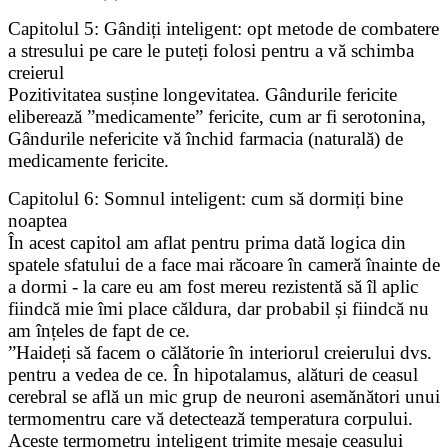
Capitolul 5: Gândiți inteligent: opt metode de combatere
a stresului pe care le puteți folosi pentru a vă schimba
creierul
Pozitivitatea susține longevitatea. Gândurile fericite
eliberează ”medicamente” fericite, cum ar fi serotonina,
Gândurile nefericite vă închid farmacia (naturală) de
medicamente fericite.
Capitolul 6: Somnul inteligent: cum să dormiți bine
noaptea
În acest capitol am aflat pentru prima dată logica din
spatele sfatului de a face mai răcoare în cameră înainte de
a dormi - la care eu am fost mereu rezistentă să îl aplic
fiindcă mie îmi place căldura, dar probabil și fiindcă nu
am înțeles de fapt de ce.
”Haideți să facem o călătorie în interiorul creierului dvs.
pentru a vedea de ce. În hipotalamus, alături de ceasul
cerebral se află un mic grup de neuroni asemănători unui
termomentru care vă detectează temperatura corpului.
Aceste termometru inteligent trimite mesaje ceasului