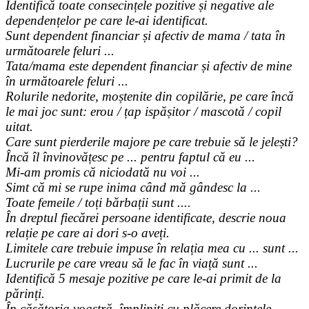
Identifică toate consecințele pozitive și negative ale
dependențelor pe care le-ai identificat.
Sunt dependent financiar și afectiv de mama / tata în
următoarele feluri ...
Tata/mama este dependent financiar și afectiv de mine
în următoarele feluri ...
Rolurile nedorite, moștenite din copilărie, pe care încă
le mai joc sunt: erou / țap ispășitor / mascotă / copil
uitat.
Care sunt pierderile majore pe care trebuie să le jelești?
Încă îl învinovățesc pe ... pentru faptul că eu ...
Mi-am promis că niciodată nu voi ...
Simt că mi se rupe inima când mă gândesc la ...
Toate femeile / toți bărbații sunt ....
În dreptul fiecărei persoane identificate, descrie noua
relație pe care ai dori s-o aveți.
Limitele care trebuie impuse în relația mea cu ... sunt ...
Lucrurile pe care vreau să le fac în viață sunt ...
Identifică 5 mesaje pozitive pe care le-ai primit de la
părinți.
În căsătoria voastră, împliniți cu plăcere dorințele