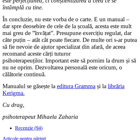
este perfecțiunea, ci conștientizarea a ceea ce se
întâmplă cu tine.
În concluzie, nu este vorba de o carte. E un manual –
dar spre deosebire de cele de la școală, acesta este mult
mai greu de ”învățat”. Presupune exercițiu regulat, dar
câte puțin – atât cât poate fiecare. De multe ori s-ar putea
să fie nevoie de ajutor specializat din afară, de aceea
recomand aceste cărți tuturor
psihoterapeuților. Important este să pornim la drum și să
nu ne oprim. Dezvoltarea personală este oricum, o
călătorie continuă.
Manualul se găsește la
editura Gramma
și la
librăria
Kerigma.
Cu drag,
psihoterapeut Mihaela Zaharia
Recenzie (94)
Articole pentru părinti