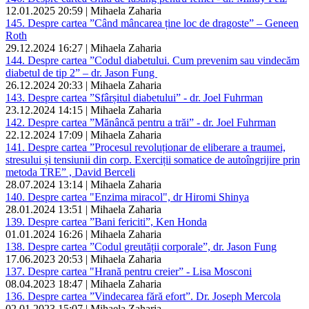
12.01.2025 20:59 | Mihaela Zaharia
145. Despre cartea ”Când mâncarea ține loc de dragoste” – Geneen
Roth
29.12.2024 16:27 | Mihaela Zaharia
144. Despre cartea ”Codul diabetului. Cum prevenim sau vindecăm
diabetul de tip 2” – dr. Jason Fung
26.12.2024 20:33 | Mihaela Zaharia
143. Despre cartea ”Sfârșitul diabetului” - dr. Joel Fuhrman
23.12.2024 14:15 | Mihaela Zaharia
142. Despre cartea ”Mănâncă pentru a trăi” - dr. Joel Fuhrman
22.12.2024 17:09 | Mihaela Zaharia
141. Despre cartea ”Procesul revoluționar de eliberare a traumei,
stresului și tensiunii din corp. Exerciții somatice de autoîngrijire prin
metoda TRE” , David Berceli
28.07.2024 13:14 | Mihaela Zaharia
140. Despre cartea "Enzima miracol", dr Hiromi Shinya
28.01.2024 13:51 | Mihaela Zaharia
139. Despre cartea ”Bani fericiti”, Ken Honda
01.01.2024 16:26 | Mihaela Zaharia
138. Despre cartea ”Codul greutății corporale”, dr. Jason Fung
17.06.2023 20:53 | Mihaela Zaharia
137. Despre cartea "Hrană pentru creier” - Lisa Mosconi
08.04.2023 18:47 | Mihaela Zaharia
136. Despre cartea ”Vindecarea fără efort”. Dr. Joseph Mercola
02.01.2023 15:07 | Mihaela Zaharia