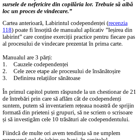
sursele de nefericire din copilăria lor. Trebuie să aibă
loc un proces de vindecare.”
Cartea anterioară, Labirintul codependenței (
recenzia
118
) poate fi însoțită de manualul aplicativ ”Ieșirea din
labirint” care conține exerciții practice pentru fiecare pas
al procesului de vindecare prezentat în prima carte.
Manualul are 3 părți:
1. Cauzele codependenței
2. Cele zece etape ale procesului de însănătoșire
3. Definirea relațiilor sănătoase
În primul capitol putem răspunde la un chestionar de 21
de întrebări prin care să aflăm cât de codependenți
suntem, putem să inventariem rețeaua noastră de sprijin
formată din prieteni și grupuri, să ne scriem o scrisoare
și să investigăm cele 10 trăsături ale codependentului.
Fiindcă de multe ori avem tendința să ne umplem
rezervorul gol de iubire cu bani, în capitolul