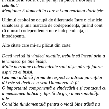
celuillat?
Menționez 5 domenii în care mi-am reprimat dorințele:
Ultimul capitol se ocupă de diferențele între o căsnicie
sănătoasă și una marcată de codependență, ținând cont
că opusul codependenței nu e independența, ci
interdepența.
Alte citate care mi-au plăcut din carte:
Dacă vrei să îți vindeci relațiile, trebuie să începi prin a
te vindeca pe tine însăți.
Multe persoane codependente sunt niște părinți foarte
aspri cu ei înșiși.
Cea mai adâncă formă de respect la adresa părinților
tăi este să devii ce a vrut Dumnezeu să fii.
O importantă componentă a vindecării e și contactul cu
dimensiunea ludică și lipsită de griji a personalității
tale.
Condiția fundamentală pentru o viață bine trăită nu