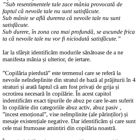
”Sub resentimentele tale zace mânia provocată de
faptul că nevoile tale nu sunt satisfăcute.
Sub mânie se află durerea că nevoile tale nu sunt
satisfăcute.
Sub durere, în zona cea mai profundă, se ascunde frica
ta că nevoile tale nu vor fi niciodată satisfăcute.”
Iar la sfârșit identificăm modurile sănătoase de a ne
manifesta mânia și ulterior, de iertare.
”Copilăria pierdută” este termenul care se referă la
nevoile neîndeplinite din stratul de bază al prăjiturii în 4
straturi și arată faptul că am fost privați de grija și
ocrotirea necesară în copilărie. În acest capitol
indentificăm exact tipurile de abuz pe care le-am suferit
în copilărie din categoriile abuz activ, abuz pasiv ,
”incest emoțional”, vise neîmplinite (ale părinților) și
mesaje existențiale negative. Dar identificăm și care sunt
cele mai frumoase amintiri din copilăria noastră.