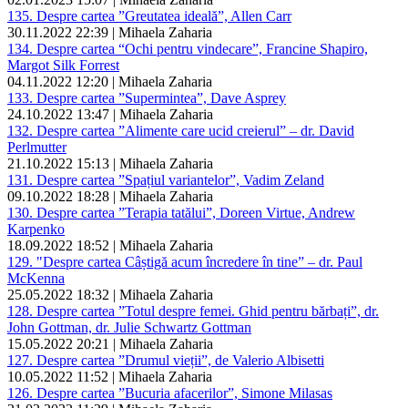
135. Despre cartea ”Greutatea ideală”, Allen Carr
30.11.2022 22:39 | Mihaela Zaharia
134. Despre cartea “Ochi pentru vindecare”, Francine Shapiro,
Margot Silk Forrest
04.11.2022 12:20 | Mihaela Zaharia
133. Despre cartea ”Supermintea”, Dave Asprey
24.10.2022 13:47 | Mihaela Zaharia
132. Despre cartea ”Alimente care ucid creierul” – dr. David
Perlmutter
21.10.2022 15:13 | Mihaela Zaharia
131. Despre cartea ”Spațiul variantelor”, Vadim Zeland
09.10.2022 18:28 | Mihaela Zaharia
130. Despre cartea ”Terapia tatălui”, Doreen Virtue, Andrew
Karpenko
18.09.2022 18:52 | Mihaela Zaharia
129. "Despre cartea Câștigă acum încredere în tine” – dr. Paul
McKenna
25.05.2022 18:32 | Mihaela Zaharia
128. Despre cartea ”Totul despre femei. Ghid pentru bărbați”, dr.
John Gottman, dr. Julie Schwartz Gottman
15.05.2022 20:21 | Mihaela Zaharia
127. Despre cartea ”Drumul vieții”, de Valerio Albisetti
10.05.2022 11:52 | Mihaela Zaharia
126. Despre cartea ”Bucuria afacerilor”, Simone Milasas