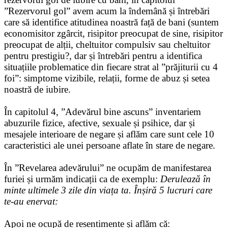
”Rezervorul gol” avem acum la îndemână și întrebări
care să identifice atitudinea noastră față de bani (suntem
economisitor zgârcit, risipitor preocupat de sine, risipitor
preocupat de alții, cheltuitor compulsiv sau cheltuitor
pentru prestigiu?, dar și întrebări pentru a identifica
situațiile problematice din fiecare strat al ”prăjiturii cu 4
foi”: simptome vizibile, relații, forme de abuz și setea
noastră de iubire.
În capitolul 4, ”Adevărul bine ascuns” inventariem
abuzurile fizice, afective, sexuale și psihice, dar și
mesajele interioare de negare și aflăm care sunt cele 10
caracteristici ale unei persoane aflate în stare de negare.
În ”Revelarea adevărului” ne ocupăm de manifestarea
furiei și urmăm indicații ca de exemplu:
Derulează în
minte ultimele 3 zile din viața ta. Înșiră 5 lucruri care
te-au enervat:
Apoi ne ocupă de resentimente și aflăm că: