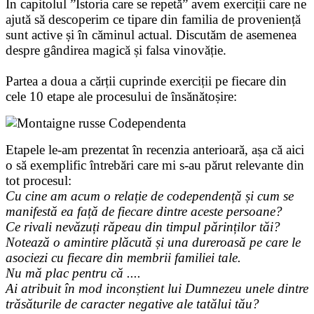
În capitolul ”Istoria care se repetă” avem exerciții care ne
ajută să descoperim ce tipare din familia de proveniență
sunt active și în căminul actual. Discutăm de asemenea
despre gândirea magică și falsa vinovăție.
Partea a doua a cărții cuprinde exerciții pe fiecare din
cele 10 etape ale procesului de însănătoșire:
Etapele le-am prezentat în recenzia anterioară, așa că aici
o să exemplific întrebări care mi s-au părut relevante din
tot procesul:
Cu cine am acum o relație de codependență și cum se
manifestă ea față de fiecare dintre aceste persoane?
Ce rivali nevăzuți răpeau din timpul părinților tăi?
Notează o amintire plăcută și una dureroasă pe care le
asociezi cu fiecare din membrii familiei tale.
Nu mă plac pentru că ....
Ai atribuit în mod inconștient lui Dumnezeu unele dintre
trăsăturile de caracter negative ale tatălui tău?