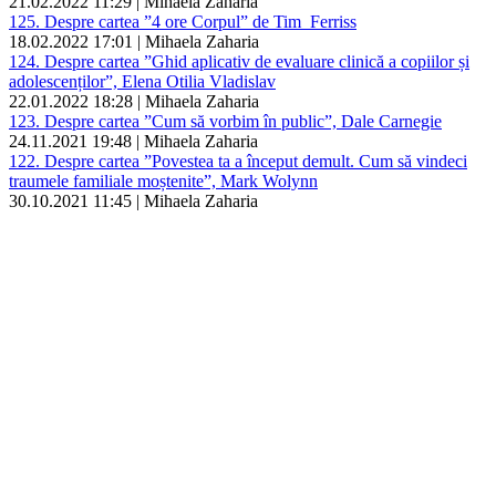
21.02.2022 11:29 | Mihaela Zaharia
125. Despre cartea ”4 ore Corpul” de Tim Ferriss
18.02.2022 17:01 | Mihaela Zaharia
124. Despre cartea ”Ghid aplicativ de evaluare clinică a copiilor și
adolescenților”, Elena Otilia Vladislav
22.01.2022 18:28 | Mihaela Zaharia
123. Despre cartea ”Cum să vorbim în public”, Dale Carnegie
24.11.2021 19:48 | Mihaela Zaharia
122. Despre cartea ”Povestea ta a început demult. Cum să vindeci
traumele familiale moștenite”, Mark Wolynn
30.10.2021 11:45 | Mihaela Zaharia