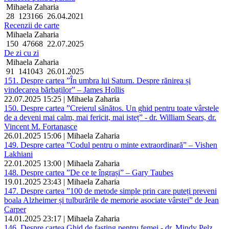
Mihaela Zaharia
28
123166
26.04.2021
Recenzii de carte
Mihaela Zaharia
150
47668
22.07.2025
De zi cu zi
Mihaela Zaharia
91
141043
26.01.2025
151. Despre cartea ”În umbra lui Saturn. Despre rănirea și
vindecarea bărbaților” – James Hollis
22.07.2025 15:25 | Mihaela Zaharia
150. Despre cartea ”Creierul sănătos. Un ghid pentru toate vârstele
de a deveni mai calm, mai fericit, mai isteț” - dr. William Sears, dr.
Vincent M. Fortanasce
26.01.2025 15:06 | Mihaela Zaharia
149. Despre cartea ”Codul pentru o minte extraordinară” – Vishen
Lakhiani
22.01.2025 13:00 | Mihaela Zaharia
148. Despre cartea ”De ce te îngrași” – Gary Taubes
19.01.2025 23:43 | Mihaela Zaharia
147. Despre cartea ”100 de metode simple prin care puteți preveni
boala Alzheimer și tulburările de memorie asociate vârstei” de Jean
Carper
14.01.2025 23:17 | Mihaela Zaharia
146. Despre cartea Ghid de fasting pentru femei - dr. Mindy Pelz