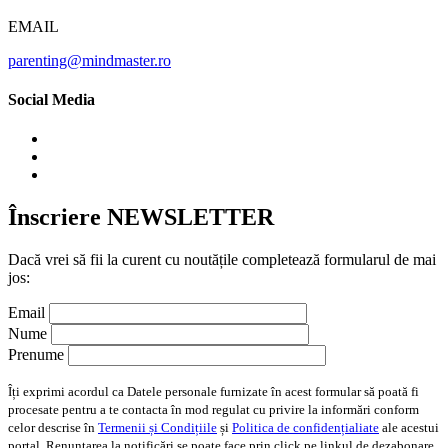
EMAIL
parenting@mindmaster.ro
Social Media
Înscriere NEWSLETTER
Dacă vrei să fii la curent cu noutățile completează formularul de mai
jos:
Email
Nume
Prenume
Îți exprimi acordul ca Datele personale furnizate în acest formular să poată fi
procesate pentru a te contacta în mod regulat cu privire la informări conform
celor descrise în
Termenii și Condițiile
și
Politica de confidențialiate
ale acestui
portal. Renunțarea la notificări se poate face prin click pe linkul de dezabonare